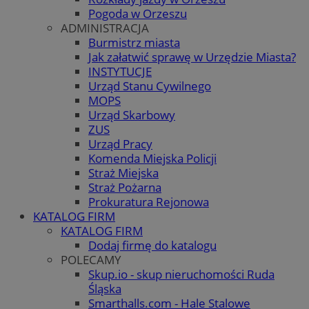
Pogoda w Orzeszu
ADMINISTRACJA
Burmistrz miasta
Jak załatwić sprawę w Urzędzie Miasta?
INSTYTUCJE
Urząd Stanu Cywilnego
MOPS
Urząd Skarbowy
ZUS
Urząd Pracy
Komenda Miejska Policji
Straż Miejska
Straż Pożarna
Prokuratura Rejonowa
KATALOG FIRM
KATALOG FIRM
Dodaj firmę do katalogu
POLECAMY
Skup.io - skup nieruchomości Ruda
Śląska
Smarthalls.com - Hale Stalowe