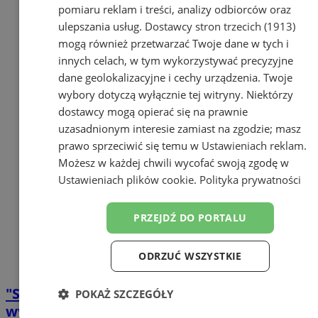
pomiaru reklam i treści, analizy odbiorców oraz
ulepszania usług.
Dostawcy stron trzecich (1913)
mogą również przetwarzać Twoje dane w tych i
innych celach, w tym wykorzystywać precyzyjne
dane geolokalizacyjne i cechy urządzenia. Twoje
wybory dotyczą wyłącznie tej witryny. Niektórzy
dostawcy mogą opierać się na prawnie
uzasadnionym interesie zamiast na zgodzie; masz
prawo sprzeciwić się temu w
Ustawieniach reklam
.
Możesz w każdej chwili wycofać swoją zgodę w
Ustawieniach plików cookie
.
Polityka prywatności
PRZEJDŹ DO PORTALU
ODRZUĆ WSZYSTKIE
"Sylwester z Dwójką" w Katowicach – kto
POKAŻ SZCZEGÓŁY
wystąpi, utrudnienia w ruchu