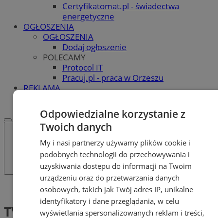
Certyfikatomat.pl - świadectwa
energetyczne
OGŁOSZENIA
OGŁOSZENIA
Dodaj ogłoszenie
POLECAMY
Protocol IT
Pracuj.pl - praca w Orzeszu
REKLAMA
WSPÓŁPRACA
Odpowiedzialne korzystanie z
Twoich danych
My i nasi partnerzy używamy plików cookie i
podobnych technologii do przechowywania i
uzyskiwania dostępu do informacji na Twoim
urządzeniu oraz do przetwarzania danych
Tag: TVP 2
osobowych, takich jak Twój adres IP, unikalne
identyfikatory i dane przeglądania, w celu
TVP 2 (1)
wyświetlania spersonalizowanych reklam i treści,