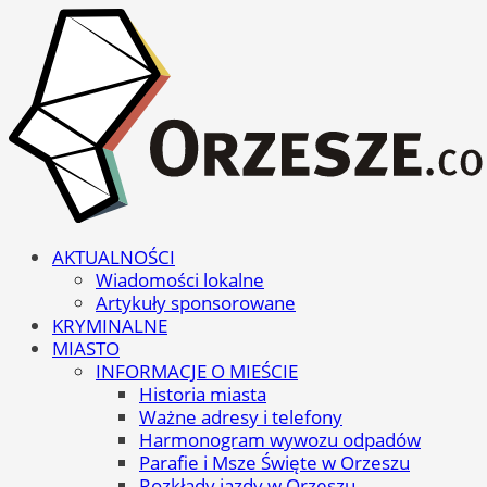
AKTUALNOŚCI
Wiadomości lokalne
Artykuły sponsorowane
KRYMINALNE
MIASTO
INFORMACJE O MIEŚCIE
Historia miasta
Ważne adresy i telefony
Harmonogram wywozu odpadów
Parafie i Msze Święte w Orzeszu
Rozkłady jazdy w Orzeszu