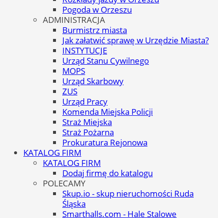
Pogoda w Orzeszu
ADMINISTRACJA
Burmistrz miasta
Jak załatwić sprawę w Urzędzie Miasta?
INSTYTUCJE
Urząd Stanu Cywilnego
MOPS
Urząd Skarbowy
ZUS
Urząd Pracy
Komenda Miejska Policji
Straż Miejska
Straż Pożarna
Prokuratura Rejonowa
KATALOG FIRM
KATALOG FIRM
Dodaj firmę do katalogu
POLECAMY
Skup.io - skup nieruchomości Ruda
Śląska
Smarthalls.com - Hale Stalowe