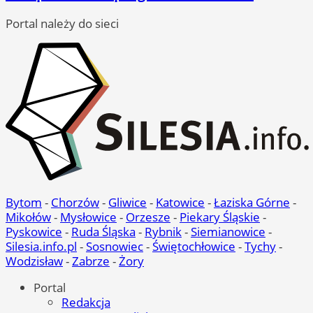
Portal należy do sieci
Bytom
-
Chorzów
-
Gliwice
-
Katowice
-
Łaziska Górne
-
Mikołów
-
Mysłowice
-
Orzesze
-
Piekary Śląskie
-
Pyskowice
-
Ruda Śląska
-
Rybnik
-
Siemianowice
-
Silesia.info.pl
-
Sosnowiec
-
Świętochłowice
-
Tychy
-
Wodzisław
-
Zabrze
-
Żory
Portal
Redakcja