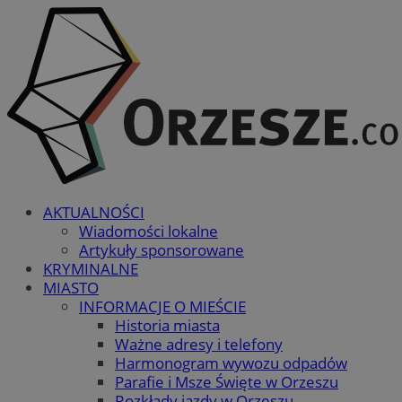
AKTUALNOŚCI
Wiadomości lokalne
Artykuły sponsorowane
KRYMINALNE
MIASTO
INFORMACJE O MIEŚCIE
Historia miasta
Ważne adresy i telefony
Harmonogram wywozu odpadów
Parafie i Msze Święte w Orzeszu
Rozkłady jazdy w Orzeszu