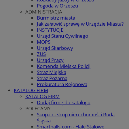
Pogoda w Orzeszu
ADMINISTRACJA
Burmistrz miasta
Jak załatwić sprawę w Urzędzie Miasta?
INSTYTUCJE
Urząd Stanu Cywilnego
MOPS
Urząd Skarbowy
ZUS
Urząd Pracy
Komenda Miejska Policji
Straż Miejska
Straż Pożarna
Prokuratura Rejonowa
KATALOG FIRM
KATALOG FIRM
Dodaj firmę do katalogu
POLECAMY
Skup.io - skup nieruchomości Ruda
Śląska
Smarthalls.com - Hale Stalowe