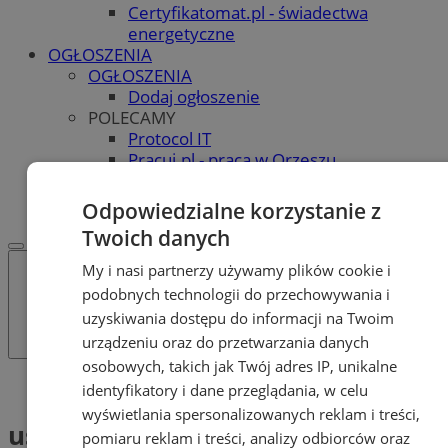
Certyfikatomat.pl - świadectwa
energetyczne
OGŁOSZENIA
OGŁOSZENIA
Dodaj ogłoszenie
POLECAMY
Protocol IT
Pracuj.pl - praca w Orzeszu
REKLAMA
WSPÓŁPRACA
Odpowiedzialne korzystanie z
Twoich danych
My i nasi partnerzy używamy plików cookie i
podobnych technologii do przechowywania i
uzyskiwania dostępu do informacji na Twoim
urządzeniu oraz do przetwarzania danych
osobowych, takich jak Twój adres IP, unikalne
Tag: ustawienie świateł
identyfikatory i dane przeglądania, w celu
wyświetlania spersonalizowanych reklam i treści,
ustawienie świateł (1)
pomiaru reklam i treści, analizy odbiorców oraz