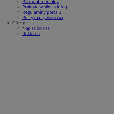
Patronat medialny
QeSessID
orzesze.com.pl
1 rok
Praktyki w silesia.info.pl
Regulaminy portalu
Polityka prywatności
Oferta
MvSessID
orzesze.com.pl
1 rok
Napisz do nas
Reklama
VISITOR_PRIVACY_METADATA
5 miesięcy 4
YouTube
tygodnie
.youtube.com
Google Privacy Policy