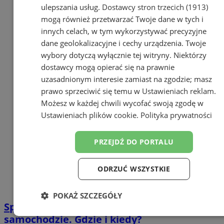
ulepszania usług.
Dostawcy stron trzecich (1913)
mogą również przetwarzać Twoje dane w tych i
innych celach, w tym wykorzystywać precyzyjne
dane geolokalizacyjne i cechy urządzenia. Twoje
wybory dotyczą wyłącznie tej witryny. Niektórzy
dostawcy mogą opierać się na prawnie
uzasadnionym interesie zamiast na zgodzie; masz
prawo sprzeciwić się temu w
Ustawieniach reklam
.
Możesz w każdej chwili wycofać swoją zgodę w
Ustawieniach plików cookie
.
Polityka prywatności
PRZEJDŹ DO PORTALU
ODRZUĆ WSZYSTKIE
POKAŻ SZCZEGÓŁY
Sprawdź bezpłatnie światła w swoim
Niezbędne
Wydajność
Targetowanie
samochodzie. Gdzie i kiedy?