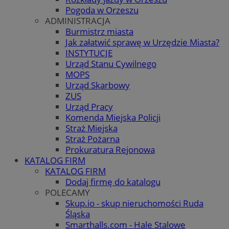
Pogoda w Orzeszu
ADMINISTRACJA
Burmistrz miasta
Jak załatwić sprawę w Urzędzie Miasta?
INSTYTUCJE
Urząd Stanu Cywilnego
MOPS
Urząd Skarbowy
ZUS
Urząd Pracy
Komenda Miejska Policji
Straż Miejska
Straż Pożarna
Prokuratura Rejonowa
KATALOG FIRM
KATALOG FIRM
Dodaj firmę do katalogu
POLECAMY
Skup.io - skup nieruchomości Ruda
Śląska
Smarthalls.com - Hale Stalowe