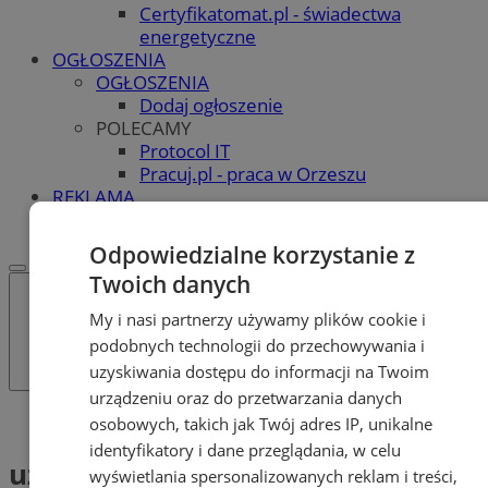
Certyfikatomat.pl - świadectwa
energetyczne
OGŁOSZENIA
OGŁOSZENIA
Dodaj ogłoszenie
POLECAMY
Protocol IT
Pracuj.pl - praca w Orzeszu
REKLAMA
WSPÓŁPRACA
Odpowiedzialne korzystanie z
Twoich danych
My i nasi partnerzy używamy plików cookie i
podobnych technologii do przechowywania i
uzyskiwania dostępu do informacji na Twoim
urządzeniu oraz do przetwarzania danych
Tag: uzależnienia
osobowych, takich jak Twój adres IP, unikalne
identyfikatory i dane przeglądania, w celu
uzależnienia (1)
wyświetlania spersonalizowanych reklam i treści,