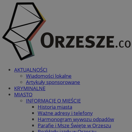
AKTUALNOŚCI
Wiadomości lokalne
Artykuły sponsorowane
KRYMINALNE
MIASTO
INFORMACJE O MIEŚCIE
Historia miasta
Ważne adresy i telefony
Harmonogram wywozu odpadów
Parafie i Msze Święte w Orzeszu
Rozkłady jazdy w Orzeszu