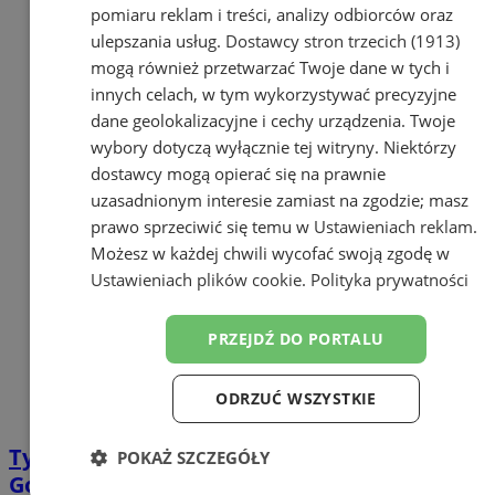
pomiaru reklam i treści, analizy odbiorców oraz
ulepszania usług.
Dostawcy stron trzecich (1913)
mogą również przetwarzać Twoje dane w tych i
innych celach, w tym wykorzystywać precyzyjne
dane geolokalizacyjne i cechy urządzenia. Twoje
wybory dotyczą wyłącznie tej witryny. Niektórzy
dostawcy mogą opierać się na prawnie
uzasadnionym interesie zamiast na zgodzie; masz
prawo sprzeciwić się temu w
Ustawieniach reklam
.
Możesz w każdej chwili wycofać swoją zgodę w
Ustawieniach plików cookie
.
Polityka prywatności
PRZEJDŹ DO PORTALU
ODRZUĆ WSZYSTKIE
Tydzień Bibliotek w Orzeszu rozpoczęty!
POKAŻ SZCZEGÓŁY
Gościem był Krzysztof Piersa