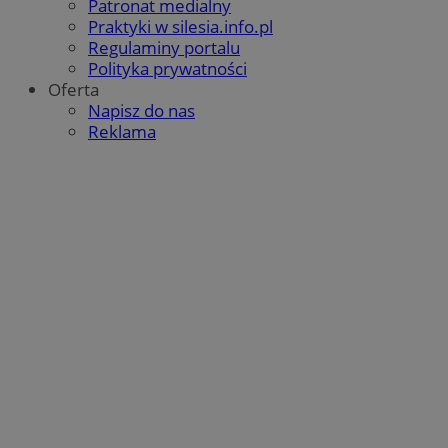
Patronat medialny
QeSessID
orzesze.com.pl
1 rok
Praktyki w silesia.info.pl
Regulaminy portalu
Polityka prywatności
Oferta
MvSessID
orzesze.com.pl
1 rok
Napisz do nas
Reklama
VISITOR_PRIVACY_METADATA
5 miesięcy 4
YouTube
tygodnie
.youtube.com
Google Privacy Policy