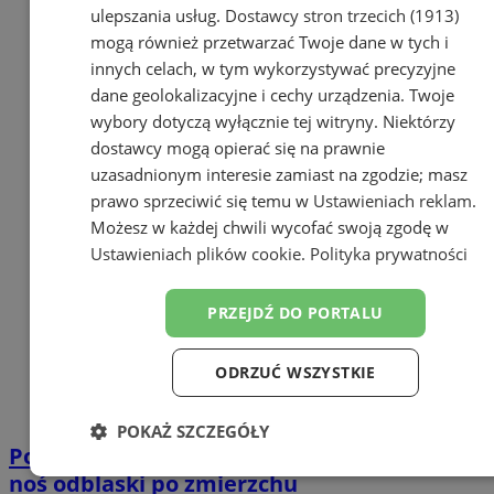
ulepszania usług.
Dostawcy stron trzecich (1913)
mogą również przetwarzać Twoje dane w tych i
innych celach, w tym wykorzystywać precyzyjne
dane geolokalizacyjne i cechy urządzenia. Twoje
wybory dotyczą wyłącznie tej witryny. Niektórzy
dostawcy mogą opierać się na prawnie
uzasadnionym interesie zamiast na zgodzie; masz
prawo sprzeciwić się temu w
Ustawieniach reklam
.
Możesz w każdej chwili wycofać swoją zgodę w
Ustawieniach plików cookie
.
Polityka prywatności
PRZEJDŹ DO PORTALU
ODRZUĆ WSZYSTKIE
POKAŻ SZCZEGÓŁY
Policja ostrzega: Zadbaj o bezpieczeństwo –
Niezbędne
Wydajność
Targetowanie
noś odblaski po zmierzchu