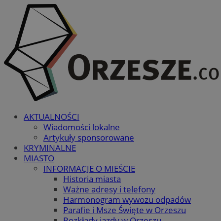
AKTUALNOŚCI
Wiadomości lokalne
Artykuły sponsorowane
KRYMINALNE
MIASTO
INFORMACJE O MIEŚCIE
Historia miasta
Ważne adresy i telefony
Harmonogram wywozu odpadów
Parafie i Msze Święte w Orzeszu
Rozkłady jazdy w Orzeszu