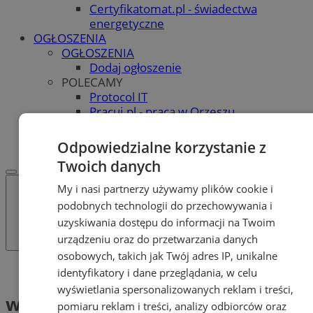
Certyfikatomat.pl - świadectwa
energetyczne
OGŁOSZENIA
OGŁOSZENIA
Dodaj ogłoszenie
POLECAMY
Protocol IT
Pracuj.pl - praca w Orzeszu
REKLAMA
WSPÓŁPRACA
Odpowiedzialne korzystanie z
Twoich danych
My i nasi partnerzy używamy plików cookie i
podobnych technologii do przechowywania i
uzyskiwania dostępu do informacji na Twoim
urządzeniu oraz do przetwarzania danych
osobowych, takich jak Twój adres IP, unikalne
Tag: widoczność na drodze
identyfikatory i dane przeglądania, w celu
wyświetlania spersonalizowanych reklam i treści,
widoczność na drodze (1)
pomiaru reklam i treści, analizy odbiorców oraz