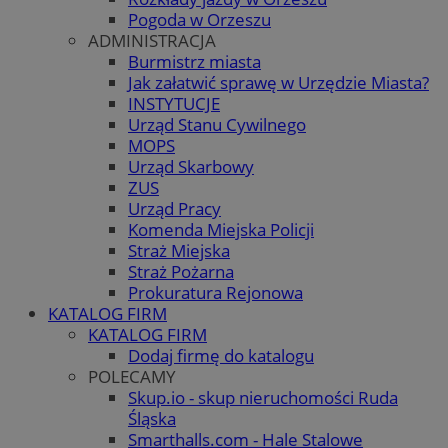
Pogoda w Orzeszu
ADMINISTRACJA
Burmistrz miasta
Jak załatwić sprawę w Urzędzie Miasta?
INSTYTUCJE
Urząd Stanu Cywilnego
MOPS
Urząd Skarbowy
ZUS
Urząd Pracy
Komenda Miejska Policji
Straż Miejska
Straż Pożarna
Prokuratura Rejonowa
KATALOG FIRM
KATALOG FIRM
Dodaj firmę do katalogu
POLECAMY
Skup.io - skup nieruchomości Ruda
Śląska
Smarthalls.com - Hale Stalowe