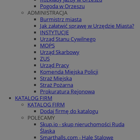
Pogoda w Orzeszu
ADMINISTRACJA
Burmistrz miasta
Jak załatwić sprawę w Urzędzie Miasta?
INSTYTUCJE
Urząd Stanu Cywilnego
MOPS
Urząd Skarbowy
ZUS
Urząd Pracy
Komenda Miejska Policji
Straż Miejska
Straż Pożarna
Prokuratura Rejonowa
KATALOG FIRM
KATALOG FIRM
Dodaj firmę do katalogu
POLECAMY
Skup.io - skup nieruchomości Ruda
Śląska
Smarthalls.com - Hale Stalowe