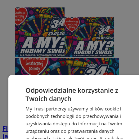
Odpowiedzialne korzystanie z
Twoich danych
My i nasi partnerzy używamy plików cookie i
podobnych technologii do przechowywania i
uzyskiwania dostępu do informacji na Twoim
Finał WOŚP w SP3 w Orzeszu. Kiermasz,
urządzeniu oraz do przetwarzania danych
jasełka i aukcje dla dzieci
osobowych, takich jak Twój adres IP, unikalne