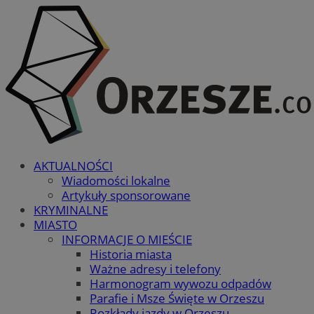
AKTUALNOŚCI
Wiadomości lokalne
Artykuły sponsorowane
KRYMINALNE
MIASTO
INFORMACJE O MIEŚCIE
Historia miasta
Ważne adresy i telefony
Harmonogram wywozu odpadów
Parafie i Msze Święte w Orzeszu
Rozkłady jazdy w Orzeszu