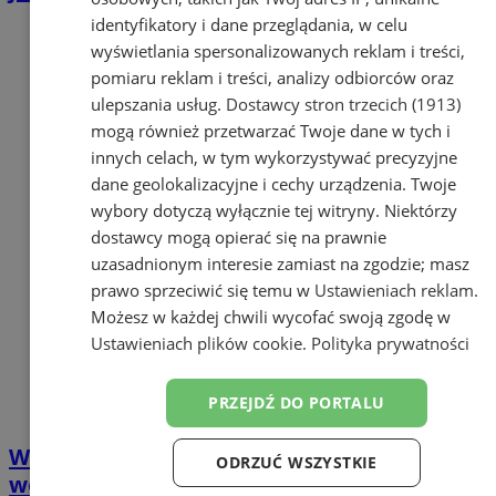
identyfikatory i dane przeglądania, w celu
wyświetlania spersonalizowanych reklam i treści,
pomiaru reklam i treści, analizy odbiorców oraz
ulepszania usług.
Dostawcy stron trzecich (1913)
mogą również przetwarzać Twoje dane w tych i
innych celach, w tym wykorzystywać precyzyjne
dane geolokalizacyjne i cechy urządzenia. Twoje
wybory dotyczą wyłącznie tej witryny. Niektórzy
dostawcy mogą opierać się na prawnie
uzasadnionym interesie zamiast na zgodzie; masz
prawo sprzeciwić się temu w
Ustawieniach reklam
.
Możesz w każdej chwili wycofać swoją zgodę w
Ustawieniach plików cookie
.
Polityka prywatności
PRZEJDŹ DO PORTALU
WOŚP 2026: Policja dba o bezpieczeństwo
ODRZUĆ WSZYSTKIE
wolontariuszy i darczyńców