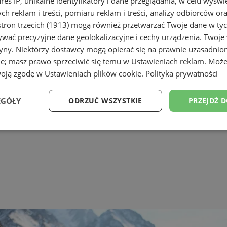
dres IP, unikalne identyfikatory i dane przeglądania, w celu wyświ
h reklam i treści, pomiaru reklam i treści, analizy odbiorców or
tron trzecich (1913)
mogą również przetwarzać Twoje dane w tych
wać precyzyjne dane geolokalizacyjne i cechy urządzenia. Twoje
tryny. Niektórzy dostawcy mogą opierać się na prawnie uzasadnio
ie; masz prawo sprzeciwić się temu w
Ustawieniach reklam
. Może
woją zgodę w
Ustawieniach plików cookie
.
Polityka prywatności
EGÓŁY
ODRZUĆ WSZYSTKIE
PRZEJDŹ 
Wydajność
Targetowanie
Funkcjonalność
Ni
ezbędne
Wydajność
Targetowanie
Funkcjonalność
Niesklasyfikow
ie umożliwiają korzystanie z podstawowych funkcji strony internetowej, takich jak log