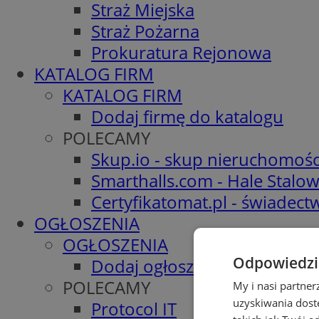
Straż Miejska
Straż Pożarna
Prokuratura Rejonowa
KATALOG FIRM
KATALOG FIRM
Dodaj firmę do katalogu
POLECAMY
Skup.io - skup nieruchomośc
Smarthalls.com - Hale Stalo
Certyfikatomat.pl - świadec
OGŁOSZENIA
OGŁOSZENIA
Odpowiedzia
Dodaj ogłoszenie
POLECAMY
My i nasi partne
uzyskiwania dost
Protocol IT