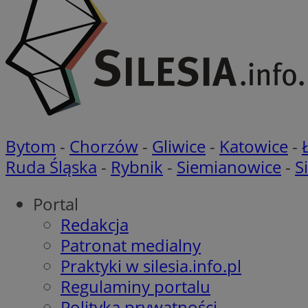
Nazwa
Nazwa
ustat_agfw3qpwXtz
Nazwa
ustat_8hezdrw6jXd
_clck
__gads
openstat_12e0dbc
Bytom
-
Chorzów
-
Gliwice
-
Katowice
-
openstat_gid
_ga
MR
Ruda Śląska
-
Rybnik
-
Siemianowice
-
S
openstat_axigzz1m6
ustat_Xljcjgyrsdcu
ANONCHK
Portal
__Secure-YNID
Redakcja
WMF-Uniq
Patronat medialny
_clsk
ustat_b6x6h2kseuk
__Secure-
ROLLOUT_TOKEN
Praktyki w silesia.info.pl
ustat_bl8Xwye1zkqx
Regulaminy portalu
ustat_bt5j7dtfgm4
_ga_1ZETYXEVYH
Polityka prywatności
ustat_yzw2k52aXskv