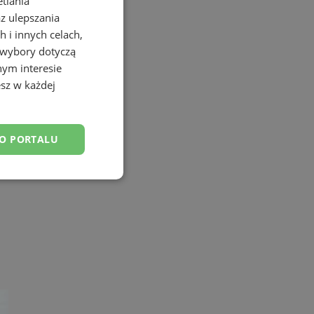
etlania
az ulepszania
 i innych celach,
 wybory dotyczą
nym interesie
sz w każdej
DO PORTALU
esklasyfikowane
ane
owanie użytkownika i