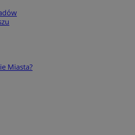
adów
szu
ie Miasta?