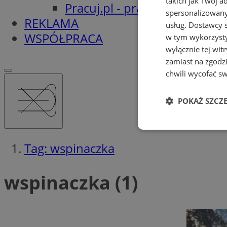
takich jak Twój a
Pracuj.pl - praca w Orzeszu
spersonalizowanyc
REKLAMA
usług.
Dostawcy s
WSPÓŁPRACA
w tym wykorzysty
wyłącznie tej wi
zamiast na zgodz
chwili wycofać s
POKAŻ SZCZ
Niezbędne
Tag: wspinaczka
wspinaczka (1)
Ni
Niezbędne pliki cook