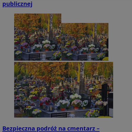
publicznej
Funkcjonalność
Niesklasyfikowane
Niezbędne
Wydajność
Targetowanie
Funkcjonalność
Niesklasyfikowane
Niezbędne pliki cookie umożliwiają korzystanie z podstawowych
funkcji strony internetowej, takich jak logowanie użytkownika i
zarządzanie kontem. Bez niezbędnych plików cookie nie można
prawidłowo korzystać ze strony internetowej.
Provider
/
Okres
Nazwa
Domena
przechowywani
SessID
orzesze.com.pl
1 rok
Bezpieczna podróż na cmentarz –