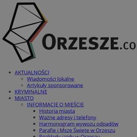
AKTUALNOŚCI
Wiadomości lokalne
Artykuły sponsorowane
KRYMINALNE
MIASTO
INFORMACJE O MIEŚCIE
Historia miasta
Ważne adresy i telefony
Harmonogram wywozu odpadów
Parafie i Msze Święte w Orzeszu
Rozkłady jazdy w Orzeszu