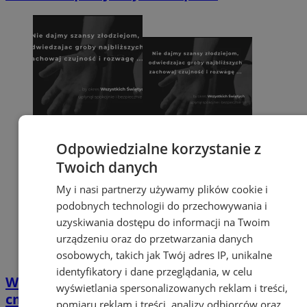
Odpowiedzialne korzystanie z
Twoich danych
My i nasi partnerzy używamy plików cookie i
podobnych technologii do przechowywania i
uzyskiwania dostępu do informacji na Twoim
urządzeniu oraz do przetwarzania danych
osobowych, takich jak Twój adres IP, unikalne
identyfikatory i dane przeglądania, w celu
Wszystkich Świętych: bądź czujny na
wyświetlania spersonalizowanych reklam i treści,
cmentarzu. Nie daj szans złodziejom
pomiaru reklam i treści, analizy odbiorców oraz