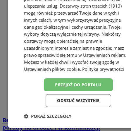
ulepszania usług.
Dostawcy stron trzecich (1913)
mogą również przetwarzać Twoje dane w tych i
innych celach, w tym wykorzystywać precyzyjne
dane geolokalizacyjne i cechy urządzenia. Twoje
wybory dotyczą wyłącznie tej witryny. Niektórzy
dostawcy mogą opierać się na prawnie
uzasadnionym interesie zamiast na zgodzie; masz
prawo sprzeciwić się temu w
Ustawieniach reklam
.
Możesz w każdej chwili wycofać swoją zgodę w
Ustawieniach plików cookie
.
Polityka prywatności
PRZEJDŹ DO PORTALU
ODRZUĆ WSZYSTKIE
POKAŻ SZCZEGÓŁY
Bezpieczeństwo podczas Święta Zmarłych –
porady na drodze i w komunikacji
Niezbędne
Wydajność
Targetowanie