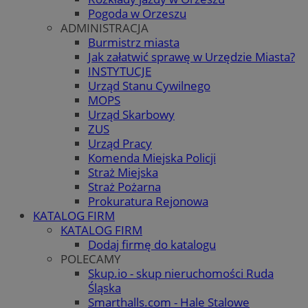
Pogoda w Orzeszu
ADMINISTRACJA
Burmistrz miasta
Jak załatwić sprawę w Urzędzie Miasta?
INSTYTUCJE
Urząd Stanu Cywilnego
MOPS
Urząd Skarbowy
ZUS
Urząd Pracy
Komenda Miejska Policji
Straż Miejska
Straż Pożarna
Prokuratura Rejonowa
KATALOG FIRM
KATALOG FIRM
Dodaj firmę do katalogu
POLECAMY
Skup.io - skup nieruchomości Ruda
Śląska
Smarthalls.com - Hale Stalowe