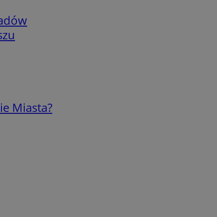
adów
szu
ie Miasta?