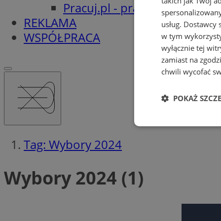
takich jak Twój a
Pracuj.pl - praca w Orzeszu
spersonalizowanyc
REKLAMA
usług.
Dostawcy s
WSPÓŁPRACA
w tym wykorzysty
wyłącznie tej wi
zamiast na zgodz
chwili wycofać s
POKAŻ SZCZ
Niezbędne
Tag: Wybory 2024
Wybory 2024 (1)
Ni
Niezbędne pliki cook