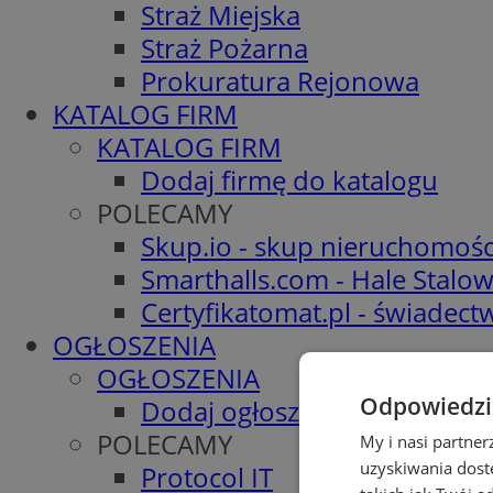
Straż Miejska
Straż Pożarna
Prokuratura Rejonowa
KATALOG FIRM
KATALOG FIRM
Dodaj firmę do katalogu
POLECAMY
Skup.io - skup nieruchomośc
Smarthalls.com - Hale Stalo
Certyfikatomat.pl - świadec
OGŁOSZENIA
OGŁOSZENIA
Odpowiedzia
Dodaj ogłoszenie
POLECAMY
My i nasi partne
uzyskiwania dost
Protocol IT