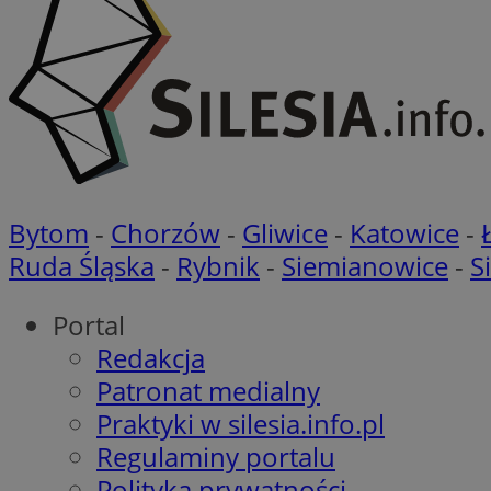
Nazwa
Nazwa
ustat_agfw3qpwXtz
Nazwa
ustat_8hezdrw6jXd
_clck
__gads
openstat_12e0dbc
Bytom
-
Chorzów
-
Gliwice
-
Katowice
-
openstat_gid
_ga
MR
Ruda Śląska
-
Rybnik
-
Siemianowice
-
S
openstat_axigzz1m6
ustat_Xljcjgyrsdcu
ANONCHK
Portal
__Secure-YNID
Redakcja
WMF-Uniq
Patronat medialny
_clsk
ustat_b6x6h2kseuk
__Secure-
ROLLOUT_TOKEN
Praktyki w silesia.info.pl
ustat_bl8Xwye1zkqx
Regulaminy portalu
ustat_bt5j7dtfgm4
_ga_1ZETYXEVYH
Polityka prywatności
ustat_yzw2k52aXskv