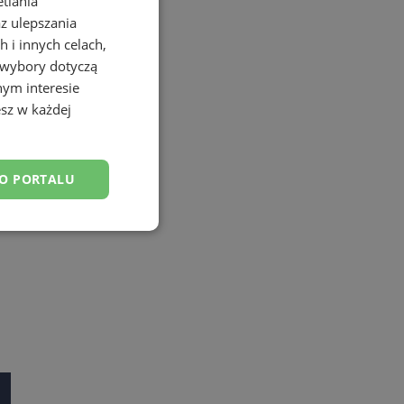
etlania
az ulepszania
 i innych celach,
 wybory dotyczą
nym interesie
sz w każdej
DO PORTALU
esklasyfikowane
ane
owanie użytkownika i