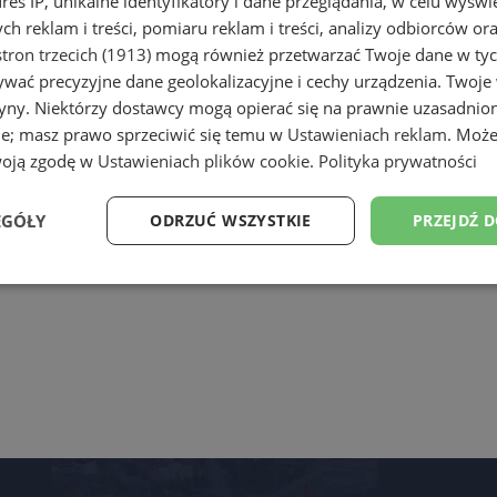
dres IP, unikalne identyfikatory i dane przeglądania, w celu wyświ
h reklam i treści, pomiaru reklam i treści, analizy odbiorców or
tron trzecich (1913)
mogą również przetwarzać Twoje dane w tych
wać precyzyjne dane geolokalizacyjne i cechy urządzenia. Twoje
tryny. Niektórzy dostawcy mogą opierać się na prawnie uzasadnio
ie; masz prawo sprzeciwić się temu w
Ustawieniach reklam
. Może
woją zgodę w
Ustawieniach plików cookie
.
Polityka prywatności
EGÓŁY
ODRZUĆ WSZYSTKIE
PRZEJDŹ 
Wydajność
Targetowanie
Funkcjonalność
Ni
ezbędne
Wydajność
Targetowanie
Funkcjonalność
Niesklasyfikow
ie umożliwiają korzystanie z podstawowych funkcji strony internetowej, takich jak log