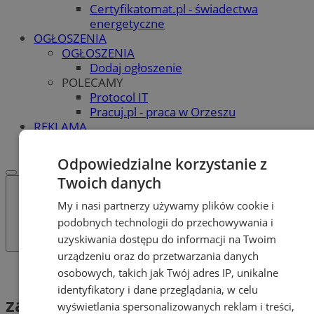
Certyfikatomat.pl - świadectwa
energetyczne
OGŁOSZENIA
OGŁOSZENIA
Dodaj ogłoszenie
POLECAMY
Protocol IT
Pracuj.pl - praca w Orzeszu
REKLAMA
WSPÓŁPRACA
Odpowiedzialne korzystanie z
Twoich danych
My i nasi partnerzy używamy plików cookie i
podobnych technologii do przechowywania i
uzyskiwania dostępu do informacji na Twoim
urządzeniu oraz do przetwarzania danych
Tag: zabawa sylwestrowa
osobowych, takich jak Twój adres IP, unikalne
identyfikatory i dane przeglądania, w celu
zabawa sylwestrowa (1)
wyświetlania spersonalizowanych reklam i treści,