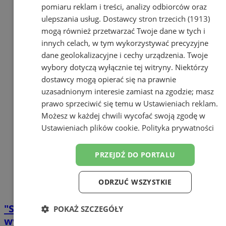
pomiaru reklam i treści, analizy odbiorców oraz
ulepszania usług.
Dostawcy stron trzecich (1913)
mogą również przetwarzać Twoje dane w tych i
innych celach, w tym wykorzystywać precyzyjne
dane geolokalizacyjne i cechy urządzenia. Twoje
wybory dotyczą wyłącznie tej witryny. Niektórzy
dostawcy mogą opierać się na prawnie
uzasadnionym interesie zamiast na zgodzie; masz
prawo sprzeciwić się temu w
Ustawieniach reklam
.
Możesz w każdej chwili wycofać swoją zgodę w
Ustawieniach plików cookie
.
Polityka prywatności
PRZEJDŹ DO PORTALU
ODRZUĆ WSZYSTKIE
"Sylwester z Dwójką" w Katowicach – kto
POKAŻ SZCZEGÓŁY
wystąpi, utrudnienia w ruchu