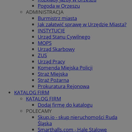
Pogoda w Orzeszu
ADMINISTRACJA
Burmistrz miasta
Jak załatwić sprawę w Urzędzie Miasta?
INSTYTUCJE
Urząd Stanu Cywilnego
MOPS
Urząd Skarbowy
ZUS
Urząd Pracy
Komenda Miejska Policji
Straż Miejska
Straż Pożarna
Prokuratura Rejonowa
KATALOG FIRM
KATALOG FIRM
Dodaj firmę do katalogu
POLECAMY
Skup.io - skup nieruchomości Ruda
Śląska
Smarthalls.com - Hale Stalowe