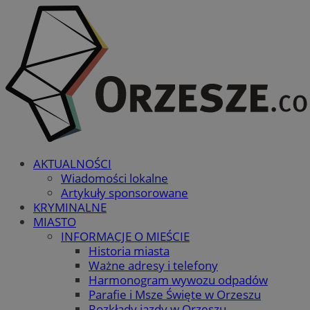
AKTUALNOŚCI
Wiadomości lokalne
Artykuły sponsorowane
KRYMINALNE
MIASTO
INFORMACJE O MIEŚCIE
Historia miasta
Ważne adresy i telefony
Harmonogram wywozu odpadów
Parafie i Msze Święte w Orzeszu
Rozkłady jazdy w Orzeszu