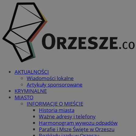
AKTUALNOŚCI
Wiadomości lokalne
Artykuły sponsorowane
KRYMINALNE
MIASTO
INFORMACJE O MIEŚCIE
Historia miasta
Ważne adresy i telefony
Harmonogram wywozu odpadów
Parafie i Msze Święte w Orzeszu
Rozkłady jazdy w Orzeszu