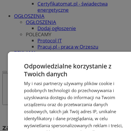
Certyfikatomat.pl - świadectwa
energetyczne
OGŁOSZENIA
OGŁOSZENIA
Dodaj ogłoszenie
POLECAMY
Protocol IT
Pracuj.pl - praca w Orzeszu
REKLAMA
WSPÓŁPRACA
Odpowiedzialne korzystanie z
Twoich danych
My i nasi partnerzy używamy plików cookie i
podobnych technologii do przechowywania i
uzyskiwania dostępu do informacji na Twoim
urządzeniu oraz do przetwarzania danych
osobowych, takich jak Twój adres IP, unikalne
Tag: zabezpieczenia online
identyfikatory i dane przeglądania, w celu
zabezpieczenia online (1)
wyświetlania spersonalizowanych reklam i treści,