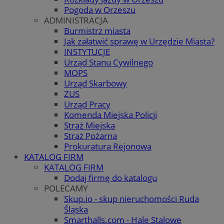
Pogoda w Orzeszu
ADMINISTRACJA
Burmistrz miasta
Jak załatwić sprawę w Urzędzie Miasta?
INSTYTUCJE
Urząd Stanu Cywilnego
MOPS
Urząd Skarbowy
ZUS
Urząd Pracy
Komenda Miejska Policji
Straż Miejska
Straż Pożarna
Prokuratura Rejonowa
KATALOG FIRM
KATALOG FIRM
Dodaj firmę do katalogu
POLECAMY
Skup.io - skup nieruchomości Ruda
Śląska
Smarthalls.com - Hale Stalowe