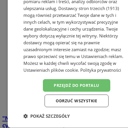
pomiaru reklam i treści, analizy odbiorców oraz
ulepszania usług.
Dostawcy stron trzecich (1913)
mogą również przetwarzać Twoje dane w tych i
innych celach, w tym wykorzystywać precyzyjne
dane geolokalizacyjne i cechy urządzenia. Twoje
wybory dotyczą wyłącznie tej witryny. Niektórzy
dostawcy mogą opierać się na prawnie
uzasadnionym interesie zamiast na zgodzie; masz
prawo sprzeciwić się temu w
Ustawieniach reklam
.
Możesz w każdej chwili wycofać swoją zgodę w
Ustawieniach plików cookie
.
Polityka prywatności
PRZEJDŹ DO PORTALU
ODRZUĆ WSZYSTKIE
POKAŻ SZCZEGÓŁY
"Najnowsze sposoby działania
cyberoszustów" – bezpłatne webinarium 17