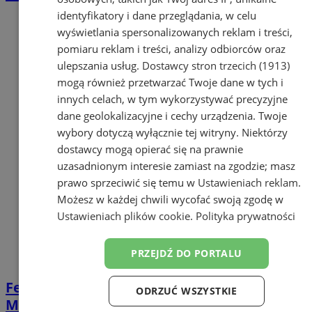
identyfikatory i dane przeglądania, w celu
wyświetlania spersonalizowanych reklam i treści,
pomiaru reklam i treści, analizy odbiorców oraz
ulepszania usług.
Dostawcy stron trzecich (1913)
mogą również przetwarzać Twoje dane w tych i
innych celach, w tym wykorzystywać precyzyjne
dane geolokalizacyjne i cechy urządzenia. Twoje
wybory dotyczą wyłącznie tej witryny. Niektórzy
dostawcy mogą opierać się na prawnie
uzasadnionym interesie zamiast na zgodzie; masz
prawo sprzeciwić się temu w
Ustawieniach reklam
.
Możesz w każdej chwili wycofać swoją zgodę w
Ustawieniach plików cookie
.
Polityka prywatności
PRZEJDŹ DO PORTALU
Ferie z książką! Zajęcia dla dzieci w
ODRZUĆ WSZYSTKIE
Miejskiej Bibliotece w Orzeszu