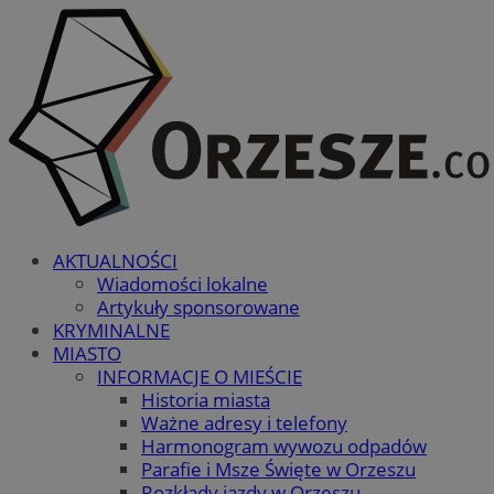
AKTUALNOŚCI
Wiadomości lokalne
Artykuły sponsorowane
KRYMINALNE
MIASTO
INFORMACJE O MIEŚCIE
Historia miasta
Ważne adresy i telefony
Harmonogram wywozu odpadów
Parafie i Msze Święte w Orzeszu
Rozkłady jazdy w Orzeszu