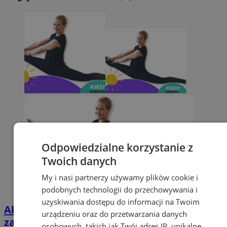
Odpowiedzialne korzystanie z
Twoich danych
My i nasi partnerzy używamy plików cookie i
podobnych technologii do przechowywania i
uzyskiwania dostępu do informacji na Twoim
Akrobatyka dla najmłodszych. Nowe
urządzeniu oraz do przetwarzania danych
zajęcia w Orzeszu
osobowych, takich jak Twój adres IP, unikalne