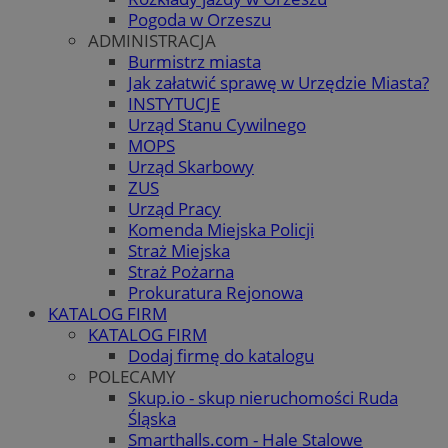
Pogoda w Orzeszu
ADMINISTRACJA
Burmistrz miasta
Jak załatwić sprawę w Urzędzie Miasta?
INSTYTUCJE
Urząd Stanu Cywilnego
MOPS
Urząd Skarbowy
ZUS
Urząd Pracy
Komenda Miejska Policji
Straż Miejska
Straż Pożarna
Prokuratura Rejonowa
KATALOG FIRM
KATALOG FIRM
Dodaj firmę do katalogu
POLECAMY
Skup.io - skup nieruchomości Ruda
Śląska
Smarthalls.com - Hale Stalowe