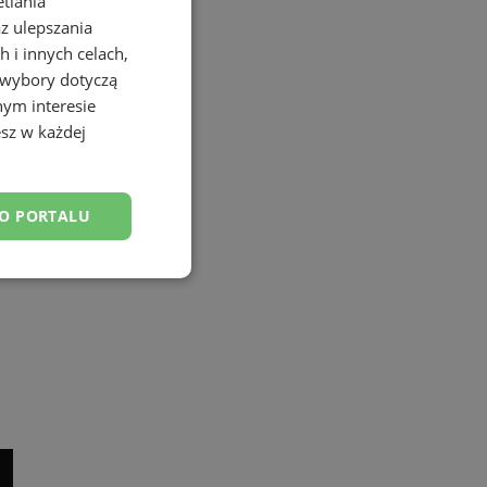
etlania
az ulepszania
 i innych celach,
 wybory dotyczą
nym interesie
sz w każdej
DO PORTALU
esklasyfikowane
ane
owanie użytkownika i