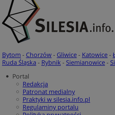
Nazwa
Nazwa
ustat_agfw3qpwXtz
Nazwa
ustat_8hezdrw6jXd
_clck
__gads
openstat_12e0dbc
Bytom
-
Chorzów
-
Gliwice
-
Katowice
-
openstat_gid
_ga
MR
Ruda Śląska
-
Rybnik
-
Siemianowice
-
S
openstat_axigzz1m6
ustat_Xljcjgyrsdcu
ANONCHK
Portal
__Secure-YNID
Redakcja
WMF-Uniq
Patronat medialny
_clsk
ustat_b6x6h2kseuk
__Secure-
ROLLOUT_TOKEN
Praktyki w silesia.info.pl
ustat_bl8Xwye1zkqx
Regulaminy portalu
ustat_bt5j7dtfgm4
_ga_1ZETYXEVYH
Polityka prywatności
ustat_yzw2k52aXskv