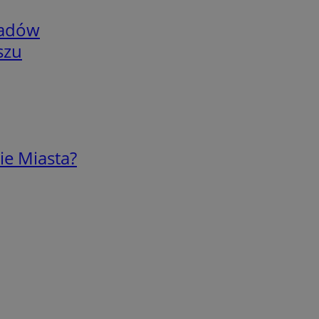
adów
szu
ie Miasta?