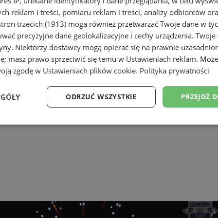
dres IP, unikalne identyfikatory i dane przeglądania, w celu wyświ
h reklam i treści, pomiaru reklam i treści, analizy odbiorców or
tron trzecich (1913)
mogą również przetwarzać Twoje dane w tych
wać precyzyjne dane geolokalizacyjne i cechy urządzenia. Twoje
tryny. Niektórzy dostawcy mogą opierać się na prawnie uzasadnio
ie; masz prawo sprzeciwić się temu w
Ustawieniach reklam
. Może
woją zgodę w
Ustawieniach plików cookie
.
Polityka prywatności
EGÓŁY
ODRZUĆ WSZYSTKIE
PRZEJDŹ 
Wydajność
Targetowanie
Funkcjonalność
Ni
ezbędne
Wydajność
Targetowanie
Funkcjonalność
Niesklasyfikow
ie umożliwiają korzystanie z podstawowych funkcji strony internetowej, takich jak log