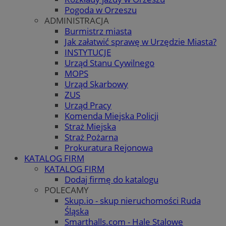
Pogoda w Orzeszu
ADMINISTRACJA
Burmistrz miasta
Jak załatwić sprawę w Urzędzie Miasta?
INSTYTUCJE
Urząd Stanu Cywilnego
MOPS
Urząd Skarbowy
ZUS
Urząd Pracy
Komenda Miejska Policji
Straż Miejska
Straż Pożarna
Prokuratura Rejonowa
KATALOG FIRM
KATALOG FIRM
Dodaj firmę do katalogu
POLECAMY
Skup.io - skup nieruchomości Ruda
Śląska
Smarthalls.com - Hale Stalowe