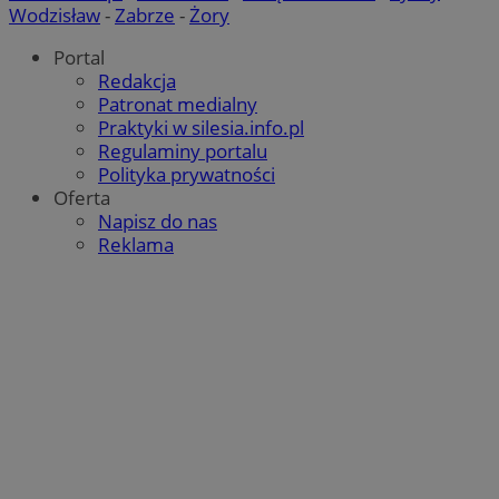
Wodzisław
-
Zabrze
-
Żory
VISITOR_PRIVACY_METADATA
5 miesięcy 4
YouTube
tygodnie
.youtube.com
Portal
Redakcja
Patronat medialny
Praktyki w silesia.info.pl
Regulaminy portalu
Polityka prywatności
Oferta
Napisz do nas
Reklama
Google Privacy Policy