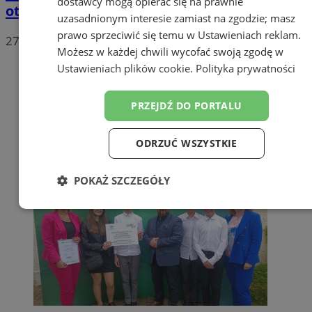
dostawcy mogą opierać się na prawnie
otwarta!
uzasadnionym interesie zamiast na zgodzie; masz
prawo sprzeciwić się temu w
Ustawieniach reklam
.
27
Możesz w każdej chwili wycofać swoją zgodę w
Ustawieniach plików cookie
.
Polityka prywatności
PRZEJDŹ DO PORTALU
ODRZUĆ WSZYSTKIE
POKAŻ SZCZEGÓŁY
Niezbędne
Wydajność
Targetowanie
Funkcjonalność
Niesklasyfikowane