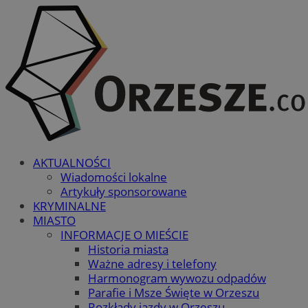
AKTUALNOŚCI
Wiadomości lokalne
Artykuły sponsorowane
KRYMINALNE
MIASTO
INFORMACJE O MIEŚCIE
Historia miasta
Ważne adresy i telefony
Harmonogram wywozu odpadów
Parafie i Msze Święte w Orzeszu
Rozkłady jazdy w Orzeszu