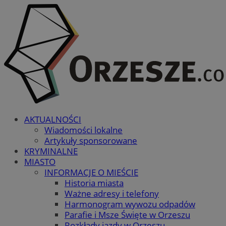
AKTUALNOŚCI
Wiadomości lokalne
Artykuły sponsorowane
KRYMINALNE
MIASTO
INFORMACJE O MIEŚCIE
Historia miasta
Ważne adresy i telefony
Harmonogram wywozu odpadów
Parafie i Msze Święte w Orzeszu
Rozkłady jazdy w Orzeszu