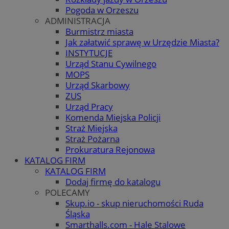
Pogoda w Orzeszu
ADMINISTRACJA
Burmistrz miasta
Jak załatwić sprawę w Urzędzie Miasta?
INSTYTUCJE
Urząd Stanu Cywilnego
MOPS
Urząd Skarbowy
ZUS
Urząd Pracy
Komenda Miejska Policji
Straż Miejska
Straż Pożarna
Prokuratura Rejonowa
KATALOG FIRM
KATALOG FIRM
Dodaj firmę do katalogu
POLECAMY
Skup.io - skup nieruchomości Ruda
Śląska
Smarthalls.com - Hale Stalowe