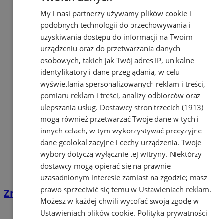
My i nasi partnerzy używamy plików cookie i
podobnych technologii do przechowywania i
uzyskiwania dostępu do informacji na Twoim
urządzeniu oraz do przetwarzania danych
osobowych, takich jak Twój adres IP, unikalne
identyfikatory i dane przeglądania, w celu
wyświetlania spersonalizowanych reklam i treści,
pomiaru reklam i treści, analizy odbiorców oraz
ulepszania usług.
Dostawcy stron trzecich (1913)
mogą również przetwarzać Twoje dane w tych i
innych celach, w tym wykorzystywać precyzyjne
dane geolokalizacyjne i cechy urządzenia. Twoje
wybory dotyczą wyłącznie tej witryny. Niektórzy
dostawcy mogą opierać się na prawnie
uzasadnionym interesie zamiast na zgodzie; masz
prawo sprzeciwić się temu w
Ustawieniach reklam
.
Zmiana godziny odjazdu linii 69
Możesz w każdej chwili wycofać swoją zgodę w
Ustawieniach plików cookie
.
Polityka prywatności