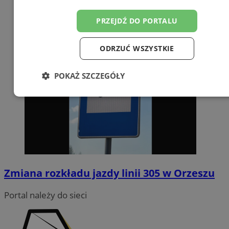
PRZEJDŹ DO PORTALU
ODRZUĆ WSZYSTKIE
POKAŻ SZCZEGÓŁY
Niezbędne
Wydajność
Targetowanie
Funkcjonalność
Niesklasyfikowane
Zmiana rozkładu jazdy linii 305 w Orzeszu
Portal należy do sieci
Niezbędne
Wydajność
Targetowanie
Funkcjonalność
Niesklasyfikowane