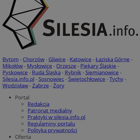
Niezbędne pliki cookie umożliwiają korzystanie z podstawowych
funkcji strony internetowej, takich jak logowanie użytkownika i
zarządzanie kontem. Bez niezbędnych plików cookie nie można
prawidłowo korzystać ze strony internetowej.
Provider
/
Okres
Nazwa
Domena
przechowywani
SessID
orzesze.com.pl
1 rok
Bytom
-
Chorzów
-
Gliwice
-
Katowice
-
Łaziska Górne
-
Mikołów
-
Mysłowice
-
Orzesze
-
Piekary Śląskie
-
QeSessID
orzesze.com.pl
1 rok
Pyskowice
-
Ruda Śląska
-
Rybnik
-
Siemianowice
-
Silesia.info.pl
-
Sosnowiec
-
Świętochłowice
-
Tychy
-
Wodzisław
-
Zabrze
-
Żory
MvSessID
orzesze.com.pl
1 rok
Portal
Redakcja
Patronat medialny
VISITOR_PRIVACY_METADATA
5 miesięcy 4
YouTube
Praktyki w silesia.info.pl
tygodnie
.youtube.com
Regulaminy portalu
Polityka prywatności
Oferta