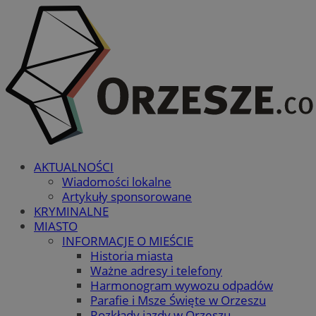
AKTUALNOŚCI
Wiadomości lokalne
Artykuły sponsorowane
KRYMINALNE
MIASTO
INFORMACJE O MIEŚCIE
Historia miasta
Ważne adresy i telefony
Harmonogram wywozu odpadów
Parafie i Msze Święte w Orzeszu
Rozkłady jazdy w Orzeszu