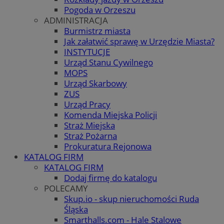
Pogoda w Orzeszu
ADMINISTRACJA
Burmistrz miasta
Jak załatwić sprawę w Urzędzie Miasta?
INSTYTUCJE
Urząd Stanu Cywilnego
MOPS
Urząd Skarbowy
ZUS
Urząd Pracy
Komenda Miejska Policji
Straż Miejska
Straż Pożarna
Prokuratura Rejonowa
KATALOG FIRM
KATALOG FIRM
Dodaj firmę do katalogu
POLECAMY
Skup.io - skup nieruchomości Ruda
Śląska
Smarthalls.com - Hale Stalowe