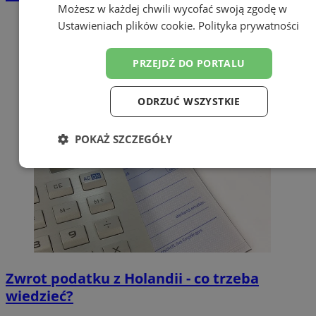
Możesz w każdej chwili wycofać swoją zgodę w
Ustawieniach plików cookie
.
Polityka prywatności
PRZEJDŹ DO PORTALU
ODRZUĆ WSZYSTKIE
POKAŻ SZCZEGÓŁY
Niezbędne
Wydajność
Targetowanie
Funkcjonalność
Niesklasyfikowane
Zwrot podatku z Holandii - co trzeba
wiedzieć?