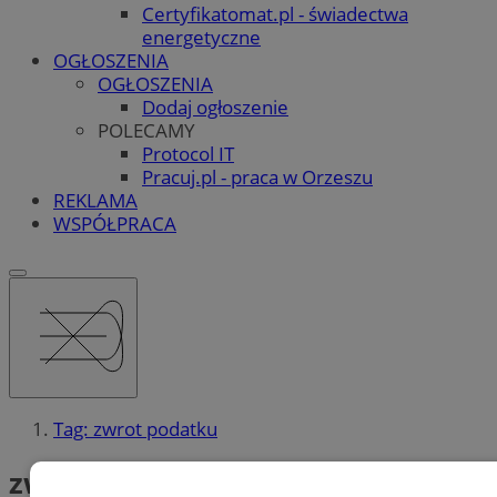
Certyfikatomat.pl - świadectwa
energetyczne
OGŁOSZENIA
OGŁOSZENIA
Dodaj ogłoszenie
POLECAMY
Protocol IT
Pracuj.pl - praca w Orzeszu
REKLAMA
WSPÓŁPRACA
Tag: zwrot podatku
zwrot podatku (2)