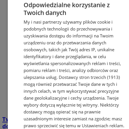
Odpowiedzialne korzystanie z
Twoich danych
My i nasi partnerzy używamy plików cookie i
podobnych technologii do przechowywania i
uzyskiwania dostępu do informacji na Twoim
urządzeniu oraz do przetwarzania danych
osobowych, takich jak Twój adres IP, unikalne
identyfikatory i dane przeglądania, w celu
wyświetlania spersonalizowanych reklam i treści,
pomiaru reklam i treści, analizy odbiorców oraz
ulepszania usług.
Dostawcy stron trzecich (1913)
mogą również przetwarzać Twoje dane w tych i
innych celach, w tym wykorzystywać precyzyjne
dane geolokalizacyjne i cechy urządzenia. Twoje
wybory dotyczą wyłącznie tej witryny. Niektórzy
dostawcy mogą opierać się na prawnie
Twój e-PIT 2026: rozliczenia PIT będą
uzasadnionym interesie zamiast na zgodzie; masz
dostępne od 15 lutego
prawo sprzeciwić się temu w
Ustawieniach reklam
.