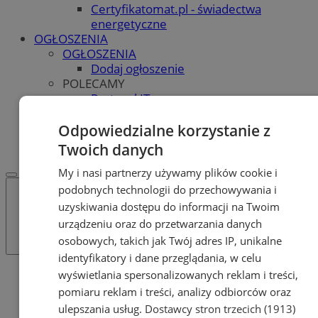
Certyfikatomat.pl - świadectwa
energetyczne
OGŁOSZENIA
OGŁOSZENIA
Dodaj ogłoszenie
POLECAMY
Protocol IT
Pracuj.pl - praca w Orzeszu
REKLAMA
Odpowiedzialne korzystanie z
WSPÓŁPRACA
Twoich danych
My i nasi partnerzy używamy plików cookie i
podobnych technologii do przechowywania i
uzyskiwania dostępu do informacji na Twoim
urządzeniu oraz do przetwarzania danych
osobowych, takich jak Twój adres IP, unikalne
identyfikatory i dane przeglądania, w celu
Katalog firm
wyświetlania spersonalizowanych reklam i treści,
Finanse, Prawo, Ubezpieczenia
pomiaru reklam i treści, analizy odbiorców oraz
Komornicy, Windykacja wierzytelności
ulepszania usług.
Dostawcy stron trzecich (1913)