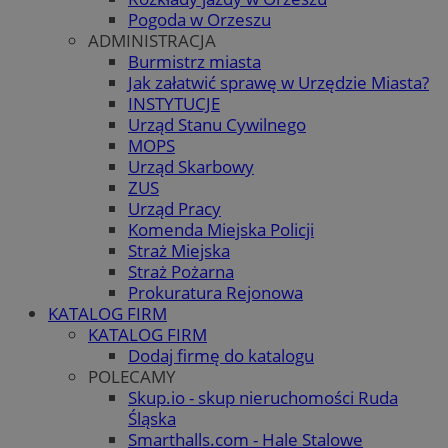
Pogoda w Orzeszu
ADMINISTRACJA
Burmistrz miasta
Jak załatwić sprawę w Urzędzie Miasta?
INSTYTUCJE
Urząd Stanu Cywilnego
MOPS
Urząd Skarbowy
ZUS
Urząd Pracy
Komenda Miejska Policji
Straż Miejska
Straż Pożarna
Prokuratura Rejonowa
KATALOG FIRM
KATALOG FIRM
Dodaj firmę do katalogu
POLECAMY
Skup.io - skup nieruchomości Ruda
Śląska
Smarthalls.com - Hale Stalowe