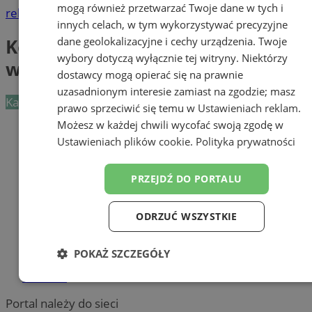
mogą również przetwarzać Twoje dane w tych i
reklama
innych celach, w tym wykorzystywać precyzyjne
Komornicy, Windykacja
dane geolokalizacyjne i cechy urządzenia. Twoje
wybory dotyczą wyłącznie tej witryny. Niektórzy
wierzytelności
dostawcy mogą opierać się na prawnie
uzasadnionym interesie zamiast na zgodzie; masz
Kategoria nie zawiera żadnych prezentacji firm.
prawo sprzeciwić się temu w
Ustawieniach reklam
.
Możesz w każdej chwili wycofać swoją zgodę w
Dodaj firmę
Ustawieniach plików cookie
.
Polityka prywatności
Pozostałe firmy w kategorii
PRZEJDŹ DO PORTALU
reklama
ODRZUĆ WSZYSTKIE
Tworzenie stron www - Orzesze
reklama
POKAŻ SZCZEGÓŁY
reklama
Niezbędne
Wydajność
Targetowanie
Portal należy do sieci