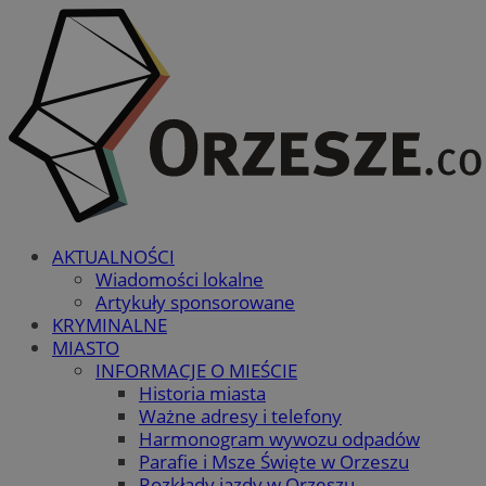
AKTUALNOŚCI
Wiadomości lokalne
Artykuły sponsorowane
KRYMINALNE
MIASTO
INFORMACJE O MIEŚCIE
Historia miasta
Ważne adresy i telefony
Harmonogram wywozu odpadów
Parafie i Msze Święte w Orzeszu
Rozkłady jazdy w Orzeszu