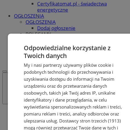
Certyfikatomat.pl - świadectwa
energetyczne
OGŁOSZENIA
OGŁOSZENIA
Dodaj ogłoszenie
POLECAMY
Protocol IT
Pracuj.pl - praca w Orzeszu
Odpowiedzialne korzystanie z
REKLAMA
Twoich danych
WSPÓŁPRACA
My i nasi partnerzy używamy plików cookie i
podobnych technologii do przechowywania i
uzyskiwania dostępu do informacji na Twoim
urządzeniu oraz do przetwarzania danych
osobowych, takich jak Twój adres IP, unikalne
identyfikatory i dane przeglądania, w celu
wyświetlania spersonalizowanych reklam i treści,
Katalog firm
pomiaru reklam i treści, analizy odbiorców oraz
Kultura i Sztuka
ulepszania usług.
Dostawcy stron trzecich (1913)
Teatry, opery, filharmonie
mogą również przetwarzać Twoje dane w tych i