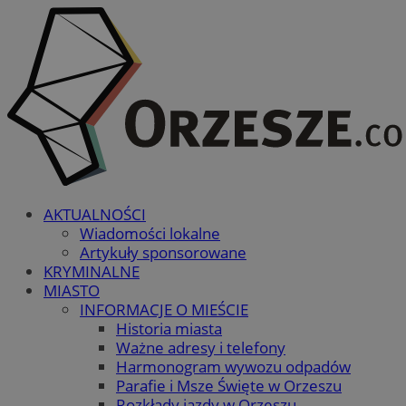
AKTUALNOŚCI
Wiadomości lokalne
Artykuły sponsorowane
KRYMINALNE
MIASTO
INFORMACJE O MIEŚCIE
Historia miasta
Ważne adresy i telefony
Harmonogram wywozu odpadów
Parafie i Msze Święte w Orzeszu
Rozkłady jazdy w Orzeszu