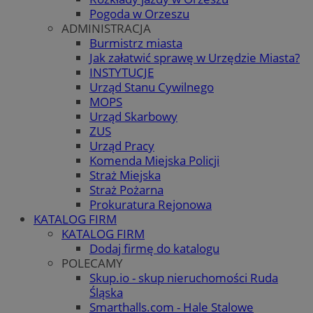
Pogoda w Orzeszu
ADMINISTRACJA
Burmistrz miasta
Jak załatwić sprawę w Urzędzie Miasta?
INSTYTUCJE
Urząd Stanu Cywilnego
MOPS
Urząd Skarbowy
ZUS
Urząd Pracy
Komenda Miejska Policji
Straż Miejska
Straż Pożarna
Prokuratura Rejonowa
KATALOG FIRM
KATALOG FIRM
Dodaj firmę do katalogu
POLECAMY
Skup.io - skup nieruchomości Ruda
Śląska
Smarthalls.com - Hale Stalowe