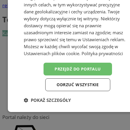
innych celach, w tym wykorzystywać precyzyjne
reklama
dane geolokalizacyjne i cechy urządzenia. Twoje
Teatry, opery, filharmonie
wybory dotyczą wyłącznie tej witryny. Niektórzy
dostawcy mogą opierać się na prawnie
uzasadnionym interesie zamiast na zgodzie; masz
Kategoria nie zawiera żadnych prezentacji firm.
prawo sprzeciwić się temu w
Ustawieniach reklam
.
Dodaj firmę
Możesz w każdej chwili wycofać swoją zgodę w
Ustawieniach plików cookie
.
Polityka prywatności
Pozostałe firmy w kategorii
reklama
PRZEJDŹ DO PORTALU
Tworzenie stron www - Orzesze
ODRZUĆ WSZYSTKIE
reklama
POKAŻ SZCZEGÓŁY
reklama
Niezbędne
Wydajność
Targetowanie
Portal należy do sieci