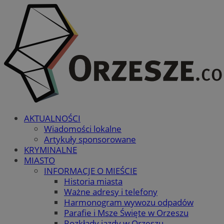
AKTUALNOŚCI
Wiadomości lokalne
Artykuły sponsorowane
KRYMINALNE
MIASTO
INFORMACJE O MIEŚCIE
Historia miasta
Ważne adresy i telefony
Harmonogram wywozu odpadów
Parafie i Msze Święte w Orzeszu
Rozkłady jazdy w Orzeszu