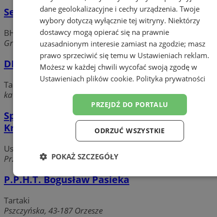
dane geolokalizacyjne i cechy urządzenia. Twoje
Serwis Ppoż
wybory dotyczą wyłącznie tej witryny. Niektórzy
dostawcy mogą opierać się na prawnie
BHP, odzież ochronna i robocza
Graniczna, 43-180 Orzesze
uzasadnionym interesie zamiast na zgodzie; masz
prawo sprzeciwić się temu w
Ustawieniach reklam
.
DREWMARK tartak schody
Możesz w każdej chwili wycofać swoją zgodę w
Ustawieniach plików cookie
.
Polityka prywatności
Tartaki
katowicka, 43-180 Orzesze
PRZEJDŹ DO PORTALU
Specjalistyczna Praktyka Spawalnicza
Krzysztof Klos
ODRZUĆ WSZYSTKIE
Usługi Spawalnicze
POKAŻ SZCZEGÓŁY
Przyjaźni, 43-188 Orzesze
Niezbędne
Wydajność
Targetowanie
P.P.H.T. Bogusław Pasieka
Tartaki
Pszczyńska, 43-187 Orzesze
Funkcjonalność
Niesklasyfikowane