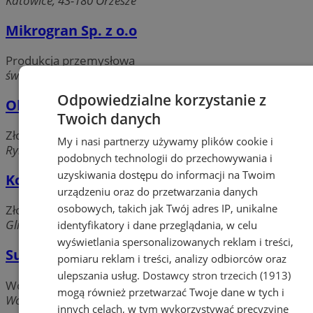
Katowice, 43-180 Orzesze
Mikrogran Sp. z o.o
Produkcja przemysłowa
św. Wawrzyńca, 43-180 Orzesze
Odpowiedzialne korzystanie z
Obrót metalami nieżelaznymi. Mucha B.
Twoich danych
Złom, surowce wtórne
My i nasi partnerzy używamy plików cookie i
Rybnicka, 43-180 Orzesze
podobnych technologii do przechowywania i
uzyskiwania dostępu do informacji na Twoim
Koba S.A.. Organizacja odzysku
urządzeniu oraz do przetwarzania danych
osobowych, takich jak Twój adres IP, unikalne
Złom, surowce wtórne
Gliwicka, 43-180 Orzesze
identyfikatory i dane przeglądania, w celu
wyświetlania spersonalizowanych reklam i treści,
SuwMASTER
pomiaru reklam i treści, analizy odbiorców oraz
ulepszania usług.
Dostawcy stron trzecich (1913)
Wózki i suwnice przemysłowe
mogą również przetwarzać Twoje dane w tych i
Wojska Polskiego, 43-186 Orzesze
innych celach, w tym wykorzystywać precyzyjne