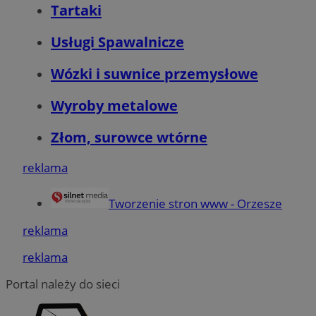
Tartaki
MvSessID
orzesze.com.pl
1 rok
Usługi Spawalnicze
VISITOR_PRIVACY_METADATA
5 miesięcy 4
YouTube
Wózki i suwnice przemysłowe
tygodnie
.youtube.com
Wyroby metalowe
Złom, surowce wtórne
reklama
Tworzenie stron www - Orzesze
Google Privacy Policy
reklama
reklama
Portal należy do sieci