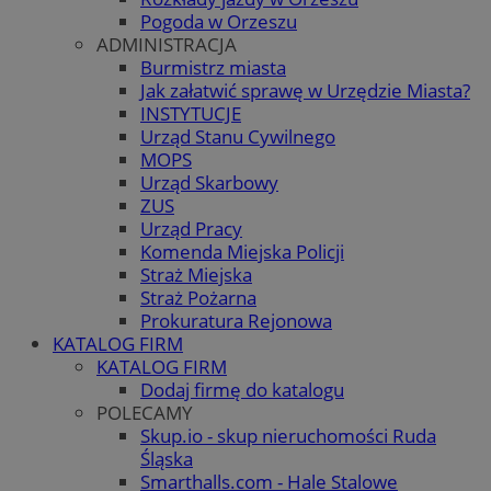
Pogoda w Orzeszu
ADMINISTRACJA
Burmistrz miasta
Jak załatwić sprawę w Urzędzie Miasta?
INSTYTUCJE
Urząd Stanu Cywilnego
MOPS
Urząd Skarbowy
ZUS
Urząd Pracy
Komenda Miejska Policji
Straż Miejska
Straż Pożarna
Prokuratura Rejonowa
KATALOG FIRM
KATALOG FIRM
Dodaj firmę do katalogu
POLECAMY
Skup.io - skup nieruchomości Ruda
Śląska
Smarthalls.com - Hale Stalowe