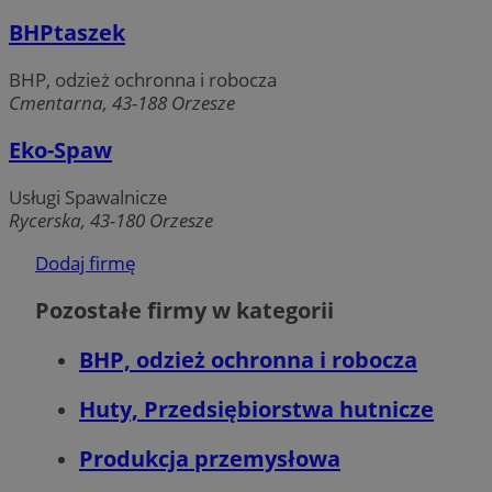
BHPtaszek
BHP, odzież ochronna i robocza
Cmentarna, 43-188 Orzesze
Eko-Spaw
Niezbędne
Wydajność
Targetowanie
Funkcjonalność
Niesklasyfikowane
Usługi Spawalnicze
Rycerska, 43-180 Orzesze
Niezbędne pliki cookie umożliwiają korzystanie z podstawowych
funkcji strony internetowej, takich jak logowanie użytkownika i
zarządzanie kontem. Bez niezbędnych plików cookie nie można
Dodaj firmę
prawidłowo korzystać ze strony internetowej.
Pozostałe firmy w kategorii
Provider
/
Okres
Nazwa
Domena
przechowywani
BHP, odzież ochronna i robocza
SessID
orzesze.com.pl
1 rok
Huty, Przedsiębiorstwa hutnicze
QeSessID
orzesze.com.pl
1 rok
Produkcja przemysłowa