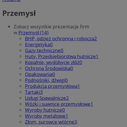
Przemysł
Zobacz wszystkie prezentacje firm
w
Przemysł (14)
BHP, odzież ochronna i robocza
2
Energetyka
0
Gazy techniczne
0
Huty, Przedsiębiorstwa hutnicze
1
Kopalnie, wydobycie złóż
0
Ochrona Środowiska
0
Opakowania
0
Podnośniki, dźwigi
0
Produkcja przemysłowa
1
Tartaki
3
Usługi Spawalnicze
2
Wózki i suwnice przemysłowe
1
Wyroby hutnicze
0
Wyroby metalowe
1
Złom, surowce wtórne
3