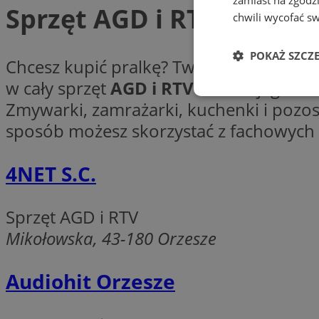
Sprzęt AGD i RTV
chwili wycofać s
POKAŻ SZCZ
Chcesz kupić pralkę? Twoja lodówka nad
w cały sprzęt
AGD i RTV
do Twojego loka
Niezbędne
Zmywarki, zamrażarki, kuchenki i pozost
sposób możesz skorzystać z fachowych 
4NET S.C.
Ni
Sprzęt AGD i RTV
Niezbędne pliki cook
Mikołowska, 43-180 Orzesze
zarządzanie kontem. 
Nazwa
Audiohit Orzesze
SessID
QeSessID