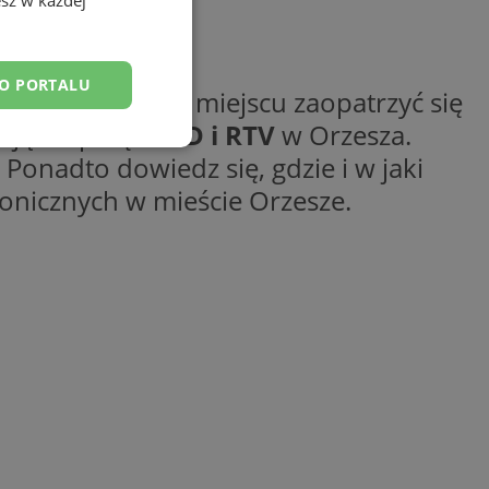
DO PORTALU
 gdzie w jednym miejscu zaopatrzyć się
ujące sprzęt
AGD i RTV
w Orzesza.
esklasyfikowane
Ponadto dowiedz się, gdzie i w jaki
onicznych w mieście Orzesze.
ane
owanie użytkownika i
j.
kator sesji.
kator sesji.