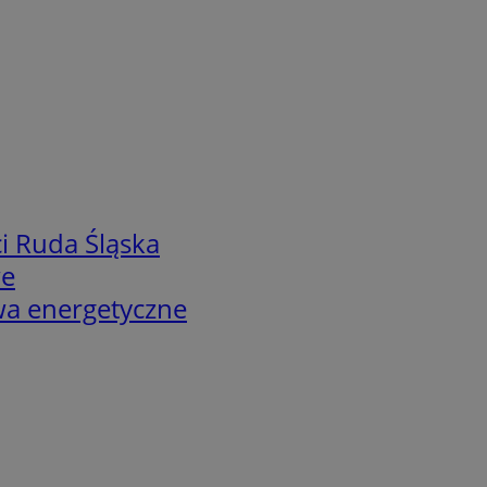
i Ruda Śląska
we
twa energetyczne