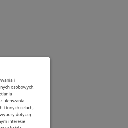
ywania i
danych osobowych,
etlania
az ulepszania
 i innych celach,
 wybory dotyczą
nym interesie
sz w każdej