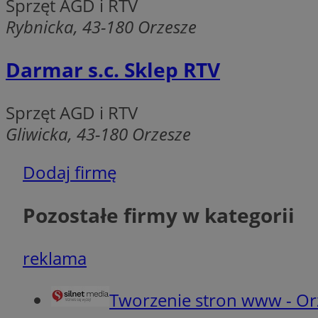
Sprzęt AGD i RTV
MvSessID
Rybnicka, 43-180 Orzesze
VISITOR_PRIVACY_
Darmar s.c. Sklep RTV
Sprzęt AGD i RTV
__cf_bm
Gliwicka, 43-180 Orzesze
Dodaj firmę
CookieScriptConse
Pozostałe firmy w kategorii
__cf_bm
reklama
Tworzenie stron www - Or
Nazwa
Nazwa
ustat_agfw3qpwXtz