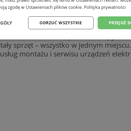
woją zgodę w
Ustawieniach plików cookie
.
Polityka prywatności
EGÓŁY
ODRZUĆ WSZYSTKIE
PRZEJDŹ 
aje się już tylko do wymiany? Nie wiesz,
lu lub mieszkania? Sprawdź sklepy ofer
Wydajność
Targetowanie
Funkcjonalność
Ni
ały sprzęt – wszystko w jednym miejscu. 
usług montażu i serwisu urządzeń elektr
ezbędne
Wydajność
Targetowanie
Funkcjonalność
Niesklasyfikow
ie umożliwiają korzystanie z podstawowych funkcji strony internetowej, takich jak log
Bez niezbędnych plików cookie nie można prawidłowo korzystać ze strony internetowe
Provider
/
Okres
Opis
Domena
przechowywania
orzesze.com.pl
1 rok
Ten plik cookie przechowuje identyfi
orzesze.com.pl
1 rok
Ten plik cookie przechowuje identyfi