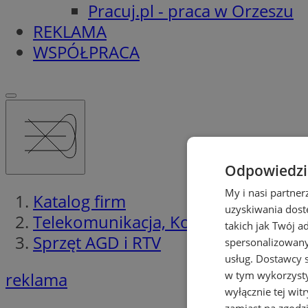
Pracuj.pl - praca w Orzeszu
REKLAMA
WSPÓŁPRACA
Odpowiedzia
My i nasi partne
Katalog firm
uzyskiwania dost
Telekomunikacja, Komputery, Interne
takich jak Twój a
Sprzęt AGD i RTV
spersonalizowanyc
usług.
Dostawcy s
w tym wykorzysty
reklama
wyłącznie tej wi
zamiast na zgodz