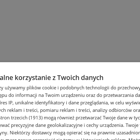
lne korzystanie z Twoich danych
rzy używamy plików cookie i podobnych technologii do przechow
ępu do informacji na Twoim urządzeniu oraz do przetwarzania 
t i Elektronika
dres IP, unikalne identyfikatory i dane przeglądania, w celu wyświ
h reklam i treści, pomiaru reklam i treści, analizy odbiorców or
tron trzecich (1913)
mogą również przetwarzać Twoje dane w tych
wać precyzyjne dane geolokalizacyjne i cechy urządzenia. Twoje
tryny. Niektórzy dostawcy mogą opierać się na prawnie uzasadnio
ie; masz prawo sprzeciwić się temu w
Ustawieniach reklam
. Może