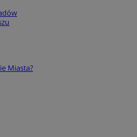
adów
szu
ie Miasta?