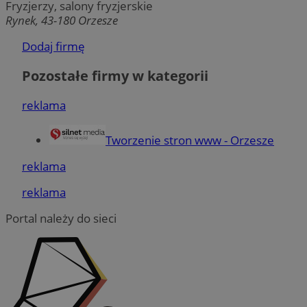
Fryzjerzy, salony fryzjerskie
Rynek, 43-180 Orzesze
Funkcjonalność
Niesklasyfikowane
Dodaj firmę
Pozostałe firmy w kategorii
reklama
Niezbędne
Wydajność
Targetowanie
Tworzenie stron www - Orzesze
Funkcjonalność
Niesklasyfikowane
reklama
Niezbędne pliki cookie umożliwiają korzystanie z podstawowych
funkcji strony internetowej, takich jak logowanie użytkownika i
reklama
zarządzanie kontem. Bez niezbędnych plików cookie nie można
prawidłowo korzystać ze strony internetowej.
Portal należy do sieci
Provider
/
Okres
Nazwa
Domena
przechowywani
SessID
orzesze.com.pl
1 rok