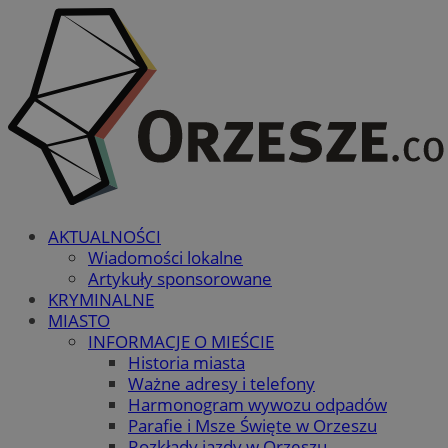
AKTUALNOŚCI
Wiadomości lokalne
Artykuły sponsorowane
KRYMINALNE
MIASTO
INFORMACJE O MIEŚCIE
Historia miasta
Ważne adresy i telefony
Harmonogram wywozu odpadów
Parafie i Msze Święte w Orzeszu
Rozkłady jazdy w Orzeszu