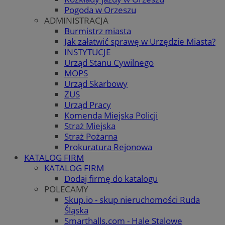
Pogoda w Orzeszu
ADMINISTRACJA
Burmistrz miasta
Jak załatwić sprawę w Urzędzie Miasta?
INSTYTUCJE
Urząd Stanu Cywilnego
MOPS
Urząd Skarbowy
ZUS
Urząd Pracy
Komenda Miejska Policji
Straż Miejska
Straż Pożarna
Prokuratura Rejonowa
KATALOG FIRM
KATALOG FIRM
Dodaj firmę do katalogu
POLECAMY
Skup.io - skup nieruchomości Ruda
Śląska
Smarthalls.com - Hale Stalowe