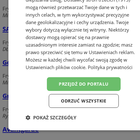
mogą również przetwarzać Twoje dane w tych i
Fryzjerzy, salony fryzjerskie
innych celach, w tym wykorzystywać precyzyjne
Mikołowska, 43-180 Orzesze
dane geolokalizacyjne i cechy urządzenia. Twoje
SALON FRYZJERSKI GRAŻYNA PENKAŁA
wybory dotyczą wyłącznie tej witryny. Niektórzy
dostawcy mogą opierać się na prawnie
Fryzjerzy, salony fryzjerskie
uzasadnionym interesie zamiast na zgodzie; masz
DŁUGOSZA 40, 43-180 Orzesze
prawo sprzeciwić się temu w
Ustawieniach reklam
.
Możesz w każdej chwili wycofać swoją zgodę w
Good Mood Beauty Loft
Ustawieniach plików cookie
.
Polityka prywatności
Fryzjerzy, salony fryzjerskie
Mikołowska, 43-180 Orzesze
PRZEJDŹ DO PORTALU
Grzegorczyk Bożena Salon Fryzjerski
ODRZUĆ WSZYSTKIE
Fryzjerzy, salony fryzjerskie
Rynek 5, 43-180 Orzesze
POKAŻ SZCZEGÓŁY
Avantgarde
Niezbędne
Wydajność
Targetowanie