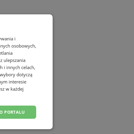
ywania i
danych osobowych,
etlania
az ulepszania
 i innych celach,
 wybory dotyczą
nym interesie
sz w każdej
DO PORTALU
esklasyfikowane