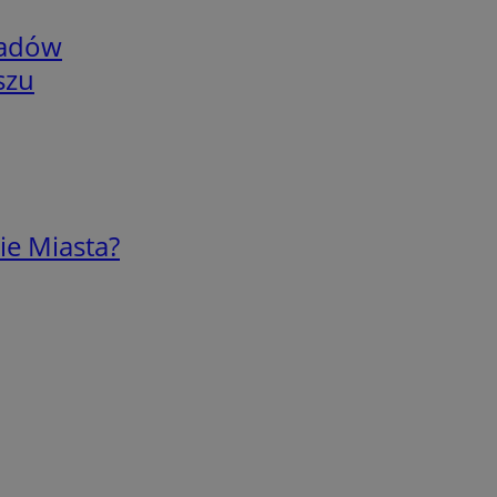
adów
szu
ie Miasta?