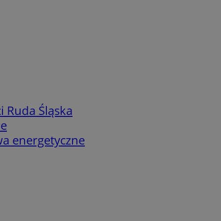
i Ruda Śląska
we
twa energetyczne