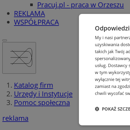
Pracuj.pl - praca w Orzeszu
REKLAMA
WSPÓŁPRACA
Odpowiedzia
My i nasi partne
uzyskiwania dost
takich jak Twój a
spersonalizowanyc
usług.
Dostawcy s
w tym wykorzysty
wyłącznie tej wi
Katalog firm
zamiast na zgodz
Urzędy i Instytucje
chwili wycofać s
Pomoc społeczna
POKAŻ SZCZ
reklama
Niezbędne