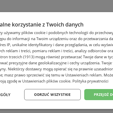
lne korzystanie z Twoich danych
rzy używamy plików cookie i podobnych technologii do przechow
ępu do informacji na Twoim urządzeniu oraz do przetwarzania 
dres IP, unikalne identyfikatory i dane przeglądania, w celu wyświ
h reklam i treści, pomiaru reklam i treści, analizy odbiorców or
tron trzecich (1913)
mogą również przetwarzać Twoje dane w tych
wać precyzyjne dane geolokalizacyjne i cechy urządzenia. Twoje
tryny. Niektórzy dostawcy mogą opierać się na prawnie uzasadnio
ie; masz prawo sprzeciwić się temu w
Ustawieniach reklam
. Może
woją zgodę w
Ustawieniach plików cookie
.
Polityka prywatności
EGÓŁY
ODRZUĆ WSZYSTKIE
PRZEJDŹ 
Wydajność
Targetowanie
Funkcjonalność
Ni