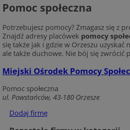
Pomoc społeczna
Potrzebujesz pomocy? Zmagasz się z 
Znajdź adresy placówek
pomocy społe
Ni
się także jak i gdzie w Orzeszu uzyskać
Niezbędne pliki cook
ale także duchowe. Nie bój się zwrócić
zarządzanie kontem. 
Nazwa
Miejski Ośrodek Pomocy Społec
SessID
QeSessID
Pomoc społeczna
MvSessID
ul. Powstańców, 43-180 Orzesze
VISITOR_PRIVACY_
Dodaj firmę