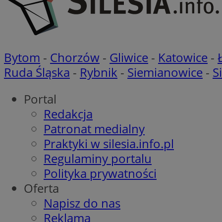
ANONCHK
__Secure-YNID
WMF-Uniq
_clsk
ustat_b6x6h2kseuk
__Secure-
ROLLOUT_TOKEN
Bytom
-
Chorzów
-
Gliwice
-
Katowice
-
ustat_bl8Xwye1zkqx
Ruda Śląska
-
Rybnik
-
Siemianowice
-
S
ustat_bt5j7dtfgm4
_ga_1ZETYXEVYH
ustat_yzw2k52aXskv
_fbp
Portal
FCCDCF
ustat_htx5jy2dajf
Redakcja
__eoi
MUID
Patronat medialny
Praktyki w silesia.info.pl
_clsk
Regulaminy portalu
MUID
Polityka prywatności
Oferta
ustat_gid
Napisz do nas
OAID
Reklama