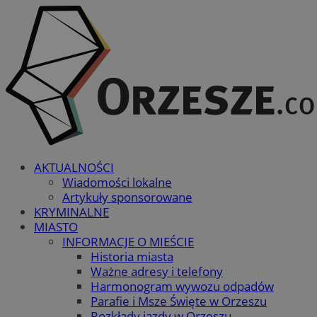
AKTUALNOŚCI
Wiadomości lokalne
Artykuły sponsorowane
KRYMINALNE
MIASTO
INFORMACJE O MIEŚCIE
Historia miasta
Ważne adresy i telefony
Harmonogram wywozu odpadów
Parafie i Msze Święte w Orzeszu
Rozkłady jazdy w Orzeszu