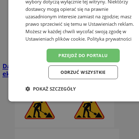
wybory dotyczą wyłącznie tej witryny. Niektórzy
dostawcy mogą opierać się na prawnie
uzasadnionym interesie zamiast na zgodzie; masz
prawo sprzeciwić się temu w
Ustawieniach reklam
.
Możesz w każdej chwili wycofać swoją zgodę w
Ustawieniach plików cookie
.
Polityka prywatności
PRZEJDŹ DO PORTALU
Darmowe wakacyjne kino w Orzeszu. Na
ODRZUĆ WSZYSTKIE
ekranie „Mój brat niedźwiedź 2”
POKAŻ SZCZEGÓŁY
Niezbędne
Wydajność
Targetowanie
Funkcjonalność
Niesklasyfikowane