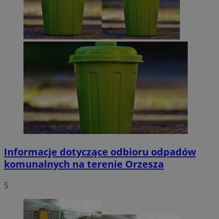
VISITOR_PRIVACY_METADATA
5 miesięcy 4
YouTube
tygodnie
.youtube.com
Google Privacy Policy
Informacje dotyczące odbioru odpadów
komunalnych na terenie Orzesza
5