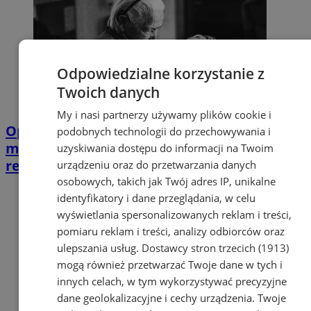
Odpowiedzialne korzystanie z
Twoich danych
My i nasi partnerzy używamy plików cookie i
Opiekujesz się bliską osobą? Ta ankieta
podobnych technologii do przechowywania i
może wpłynąć na przyszłe wsparcie w
uzyskiwania dostępu do informacji na Twoim
regionie
urządzeniu oraz do przetwarzania danych
osobowych, takich jak Twój adres IP, unikalne
identyfikatory i dane przeglądania, w celu
wyświetlania spersonalizowanych reklam i treści,
pomiaru reklam i treści, analizy odbiorców oraz
ulepszania usług.
Dostawcy stron trzecich (1913)
mogą również przetwarzać Twoje dane w tych i
innych celach, w tym wykorzystywać precyzyjne
dane geolokalizacyjne i cechy urządzenia. Twoje