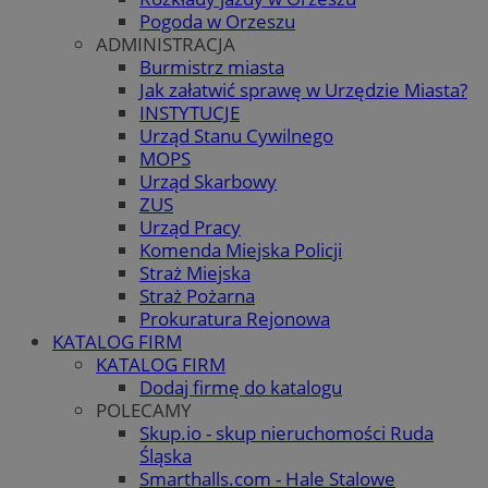
Pogoda w Orzeszu
ADMINISTRACJA
Burmistrz miasta
Jak załatwić sprawę w Urzędzie Miasta?
INSTYTUCJE
Urząd Stanu Cywilnego
MOPS
Urząd Skarbowy
ZUS
Urząd Pracy
Komenda Miejska Policji
Straż Miejska
Straż Pożarna
Prokuratura Rejonowa
KATALOG FIRM
KATALOG FIRM
Dodaj firmę do katalogu
POLECAMY
Skup.io - skup nieruchomości Ruda
Śląska
Smarthalls.com - Hale Stalowe