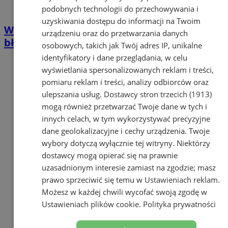
podobnych technologii do przechowywania i
uzyskiwania dostępu do informacji na Twoim
Wakacyjny tłok to okazja dla złodziei. Tych
urządzeniu oraz do przetwarzania danych
błędów lepiej nie popełniać
osobowych, takich jak Twój adres IP, unikalne
identyfikatory i dane przeglądania, w celu
wyświetlania spersonalizowanych reklam i treści,
pomiaru reklam i treści, analizy odbiorców oraz
ulepszania usług.
Dostawcy stron trzecich (1913)
mogą również przetwarzać Twoje dane w tych i
innych celach, w tym wykorzystywać precyzyjne
dane geolokalizacyjne i cechy urządzenia. Twoje
wybory dotyczą wyłącznie tej witryny. Niektórzy
dostawcy mogą opierać się na prawnie
uzasadnionym interesie zamiast na zgodzie; masz
prawo sprzeciwić się temu w
Ustawieniach reklam
.
Możesz w każdej chwili wycofać swoją zgodę w
Ustawieniach plików cookie
.
Polityka prywatności