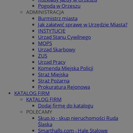
Pogoda w Orzeszu
ADMINISTRACJA
Burmistrz miasta
Jak załatwić sprawę w Urzędzie Miasta?
INSTYTUCJE
Urząd Stanu Cywilnego
MOPS
Urząd Skarbowy
ZUS
Urząd Pracy
Komenda Miejska Policji
Straż Miejska
Straż Pożarna
Prokuratura Rejonowa
KATALOG FIRM
KATALOG FIRM
Dodaj firmę do katalogu
POLECAMY
Skup.io - skup nieruchomości Ruda
Śląska
Smarthalls.com - Hale Stalowe