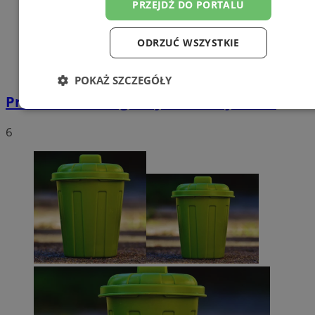
PRZEJDŹ DO PORTALU
ODRZUĆ WSZYSTKIE
POKAŻ SZCZEGÓŁY
Przebudowa drogi wojewódzkiej nr 925
Niezbędne
Wydajność
Targetowanie
6
Funkcjonalność
Niesklasyfikowane
Niezbędne
Wydajność
Targetowanie
Funkcjonalność
Niesklasyfikowane
Niezbędne pliki cookie umożliwiają korzystanie z podstawowych