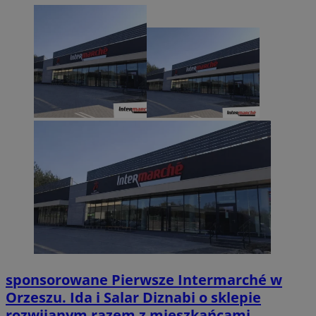
sponsorowane
Pierwsze Intermarché w
Orzeszu. Ida i Salar Diznabi o sklepie
rozwijanym razem z mieszkańcami