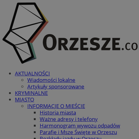
AKTUALNOŚCI
Wiadomości lokalne
Artykuły sponsorowane
KRYMINALNE
MIASTO
INFORMACJE O MIEŚCIE
Historia miasta
Ważne adresy i telefony
Harmonogram wywozu odpadów
Parafie i Msze Święte w Orzeszu
Rozkłady jazdy w Orzeszu