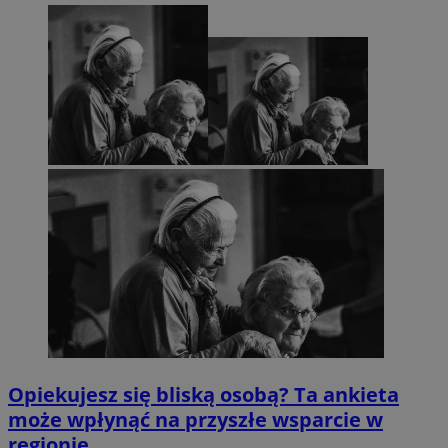
Opiekujesz się bliską osobą? Ta ankieta
może wpłynąć na przyszłe wsparcie w
regionie