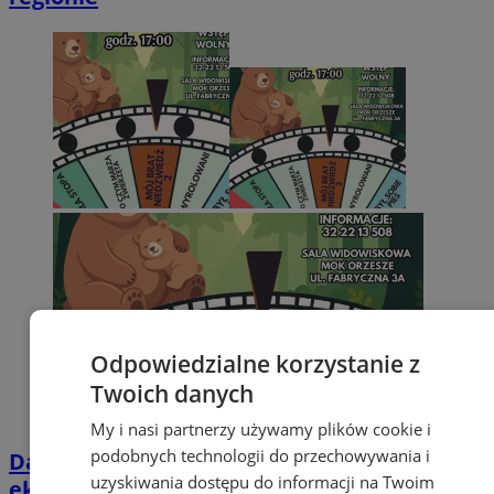
Odpowiedzialne korzystanie z
Twoich danych
My i nasi partnerzy używamy plików cookie i
podobnych technologii do przechowywania i
Darmowe wakacyjne kino w Orzeszu. Na
uzyskiwania dostępu do informacji na Twoim
ekranie „Mój brat niedźwiedź 2”