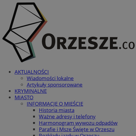
AKTUALNOŚCI
Wiadomości lokalne
Artykuły sponsorowane
KRYMINALNE
MIASTO
INFORMACJE O MIEŚCIE
Historia miasta
Ważne adresy i telefony
Harmonogram wywozu odpadów
Parafie i Msze Święte w Orzeszu
Rozkłady jazdy w Orzeszu