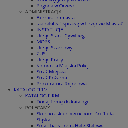
Pogoda w Orzeszu
ADMINISTRACJA
Burmistrz miasta
Jak załatwić sprawę w Urzędzie Miasta?
INSTYTUCJE
Urząd Stanu Cywilnego
MOPS
Urząd Skarbowy
ZUS
Urząd Pracy
Komenda Miejska Policji
Straż Miejska
Straż Pożarna
Prokuratura Rejonowa
KATALOG FIRM
KATALOG FIRM
Dodaj firmę do katalogu
POLECAMY
Skup.io - skup nieruchomości Ruda
Śląska
Smarthalls.com - Hale Stalowe