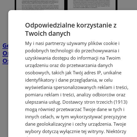
Odpowiedzialne korzystanie z
Twoich danych
My i nasi partnerzy używamy plików cookie i
Geodeci wejdą na nieruchomości w
podobnych technologii do przechowywania i
Orzeszu. Chodzi o projekt linii Katowice–
uzyskiwania dostępu do informacji na Twoim
Ostrawa
urządzeniu oraz do przetwarzania danych
osobowych, takich jak Twój adres IP, unikalne
identyfikatory i dane przeglądania, w celu
wyświetlania spersonalizowanych reklam i treści,
pomiaru reklam i treści, analizy odbiorców oraz
ulepszania usług.
Dostawcy stron trzecich (1913)
mogą również przetwarzać Twoje dane w tych i
innych celach, w tym wykorzystywać precyzyjne
dane geolokalizacyjne i cechy urządzenia. Twoje
wybory dotyczą wyłącznie tej witryny. Niektórzy