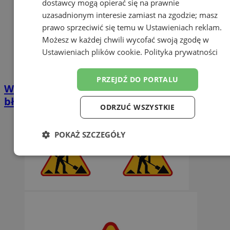
dostawcy mogą opierać się na prawnie
uzasadnionym interesie zamiast na zgodzie; masz
prawo sprzeciwić się temu w
Ustawieniach reklam
.
Możesz w każdej chwili wycofać swoją zgodę w
Ustawieniach plików cookie
.
Polityka prywatności
PRZEJDŹ DO PORTALU
Wakacyjny tłok to okazja dla złodziei. Tych
błędów lepiej nie popełniać
ODRZUĆ WSZYSTKIE
POKAŻ SZCZEGÓŁY
Niezbędne
Wydajność
Targetowanie
Funkcjonalność
Niesklasyfikowane