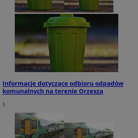
VISITOR_PRIVACY_METADATA
5 miesięcy 4
YouTube
tygodnie
.youtube.com
Google Privacy Policy
Informacje dotyczące odbioru odpadów
komunalnych na terenie Orzesza
5