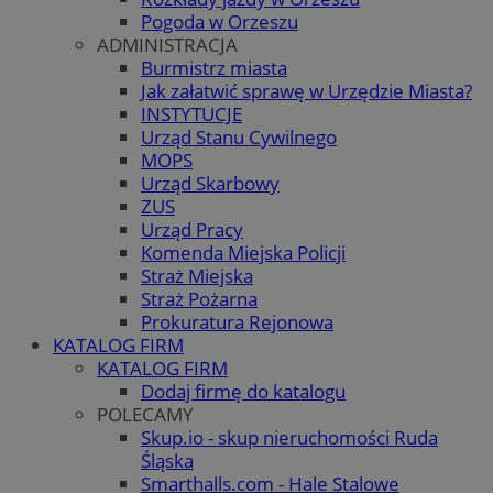
Pogoda w Orzeszu
ADMINISTRACJA
Burmistrz miasta
Jak załatwić sprawę w Urzędzie Miasta?
INSTYTUCJE
Urząd Stanu Cywilnego
MOPS
Urząd Skarbowy
ZUS
Urząd Pracy
Komenda Miejska Policji
Straż Miejska
Straż Pożarna
Prokuratura Rejonowa
KATALOG FIRM
KATALOG FIRM
Dodaj firmę do katalogu
POLECAMY
Skup.io - skup nieruchomości Ruda
Śląska
Smarthalls.com - Hale Stalowe