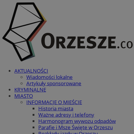
AKTUALNOŚCI
Wiadomości lokalne
Artykuły sponsorowane
KRYMINALNE
MIASTO
INFORMACJE O MIEŚCIE
Historia miasta
Ważne adresy i telefony
Harmonogram wywozu odpadów
Parafie i Msze Święte w Orzeszu
Rozkłady jazdy w Orzeszu