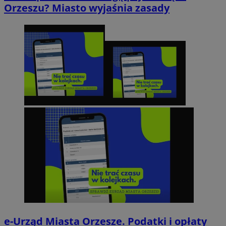
Orzeszu? Miasto wyjaśnia zasady
e-Urząd Miasta Orzesze. Podatki i opłaty