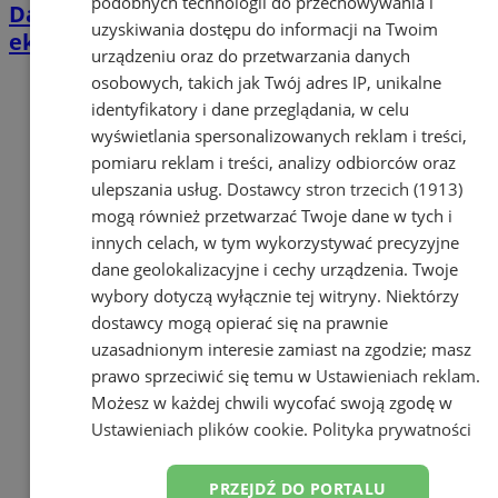
podobnych technologii do przechowywania i
Darmowe wakacyjne kino w Orzeszu. Na
uzyskiwania dostępu do informacji na Twoim
ekranie „Mój brat niedźwiedź 2”
urządzeniu oraz do przetwarzania danych
osobowych, takich jak Twój adres IP, unikalne
identyfikatory i dane przeglądania, w celu
wyświetlania spersonalizowanych reklam i treści,
pomiaru reklam i treści, analizy odbiorców oraz
ulepszania usług.
Dostawcy stron trzecich (1913)
mogą również przetwarzać Twoje dane w tych i
innych celach, w tym wykorzystywać precyzyjne
dane geolokalizacyjne i cechy urządzenia. Twoje
wybory dotyczą wyłącznie tej witryny. Niektórzy
dostawcy mogą opierać się na prawnie
uzasadnionym interesie zamiast na zgodzie; masz
prawo sprzeciwić się temu w
Ustawieniach reklam
.
Możesz w każdej chwili wycofać swoją zgodę w
Ustawieniach plików cookie
.
Polityka prywatności
PRZEJDŹ DO PORTALU