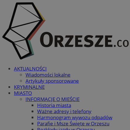
AKTUALNOŚCI
Wiadomości lokalne
Artykuły sponsorowane
KRYMINALNE
MIASTO
INFORMACJE O MIEŚCIE
Historia miasta
Ważne adresy i telefony
Harmonogram wywozu odpadów
Parafie i Msze Święte w Orzeszu
Rozkłady jazdy w Orzeszu