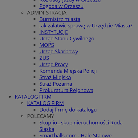
Pogoda w Orzeszu
ADMINISTRACJA
Burmistrz miasta
Jak załatwić sprawę w Urzędzie Miasta?
INSTYTUCJE
Urząd Stanu Cywilnego
MOPS
Urząd Skarbowy
ZUS
Urząd Pracy
Komenda Miejska Policji
Straż Miejska
Straż Pożarna
Prokuratura Rejonowa
KATALOG FIRM
KATALOG FIRM
Dodaj firmę do katalogu
POLECAMY
Skup.io - skup nieruchomości Ruda
Śląska
Smarthalls.com - Hale Stalowe