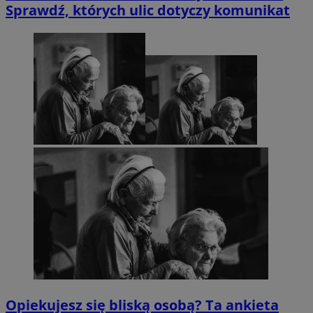
Sprawdź, których ulic dotyczy komunikat
Opiekujesz się bliską osobą? Ta ankieta