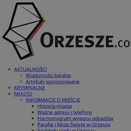
AKTUALNOŚCI
Wiadomości lokalne
Artykuły sponsorowane
KRYMINALNE
MIASTO
INFORMACJE O MIEŚCIE
Historia miasta
Ważne adresy i telefony
Harmonogram wywozu odpadów
Parafie i Msze Święte w Orzeszu
Rozkłady jazdy w Orzeszu