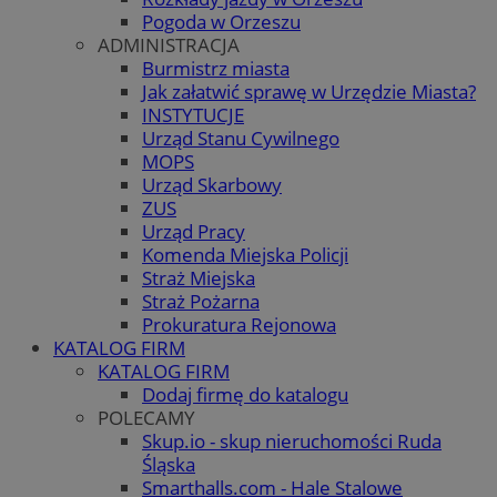
Pogoda w Orzeszu
ADMINISTRACJA
Burmistrz miasta
Jak załatwić sprawę w Urzędzie Miasta?
INSTYTUCJE
Urząd Stanu Cywilnego
MOPS
Urząd Skarbowy
ZUS
Urząd Pracy
Komenda Miejska Policji
Straż Miejska
Straż Pożarna
Prokuratura Rejonowa
KATALOG FIRM
KATALOG FIRM
Dodaj firmę do katalogu
POLECAMY
Skup.io - skup nieruchomości Ruda
Śląska
Smarthalls.com - Hale Stalowe