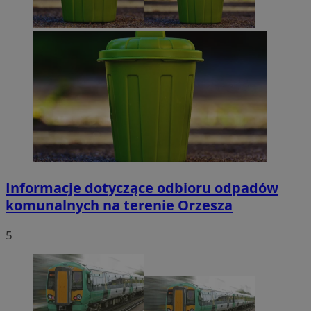
VISITOR_PRIVACY_METADATA
5 miesięcy 4
YouTube
tygodnie
.youtube.com
Google Privacy Policy
Informacje dotyczące odbioru odpadów
komunalnych na terenie Orzesza
5