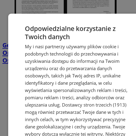
Odpowiedzialne korzystanie z
Twoich danych
Geodeci wejdą na nieruchomości w
My i nasi partnerzy używamy plików cookie i
Orzeszu. Chodzi o projekt linii Katowice–
podobnych technologii do przechowywania i
Ostrawa
uzyskiwania dostępu do informacji na Twoim
urządzeniu oraz do przetwarzania danych
osobowych, takich jak Twój adres IP, unikalne
identyfikatory i dane przeglądania, w celu
wyświetlania spersonalizowanych reklam i treści,
pomiaru reklam i treści, analizy odbiorców oraz
ulepszania usług.
Dostawcy stron trzecich (1913)
mogą również przetwarzać Twoje dane w tych i
innych celach, w tym wykorzystywać precyzyjne
dane geolokalizacyjne i cechy urządzenia. Twoje
wybory dotyczą wyłącznie tej witryny. Niektórzy