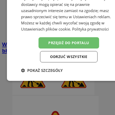
dostawcy mogą opierać się na prawnie
uzasadnionym interesie zamiast na zgodzie; masz
prawo sprzeciwić się temu w
Ustawieniach reklam
.
Możesz w każdej chwili wycofać swoją zgodę w
Ustawieniach plików cookie
.
Polityka prywatności
PRZEJDŹ DO PORTALU
Wakacyjny tłok to okazja dla złodziei. Tych
błędów lepiej nie popełniać
ODRZUĆ WSZYSTKIE
POKAŻ SZCZEGÓŁY
Niezbędne
Wydajność
Targetowanie
Funkcjonalność
Niesklasyfikowane