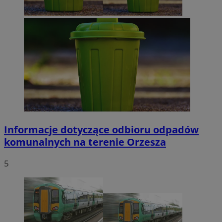
Funkcjonalność
Niesklasyfikowane
Niezbędne pliki cookie umożliwiają korzystanie z podstawowych
funkcji strony internetowej, takich jak logowanie użytkownika i
zarządzanie kontem. Bez niezbędnych plików cookie nie można
prawidłowo korzystać ze strony internetowej.
Provider
/
Okres
Nazwa
Domena
przechowywani
SessID
orzesze.com.pl
1 rok
QeSessID
orzesze.com.pl
1 rok
Informacje dotyczące odbioru odpadów
komunalnych na terenie Orzesza
MvSessID
orzesze.com.pl
1 rok
5
VISITOR_PRIVACY_METADATA
5 miesięcy 4
YouTube
tygodnie
.youtube.com