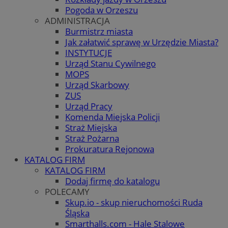
Pogoda w Orzeszu
ADMINISTRACJA
Burmistrz miasta
Jak załatwić sprawę w Urzędzie Miasta?
INSTYTUCJE
Urząd Stanu Cywilnego
MOPS
Urząd Skarbowy
ZUS
Urząd Pracy
Komenda Miejska Policji
Straż Miejska
Straż Pożarna
Prokuratura Rejonowa
KATALOG FIRM
KATALOG FIRM
Dodaj firmę do katalogu
POLECAMY
Skup.io - skup nieruchomości Ruda
Śląska
Smarthalls.com - Hale Stalowe