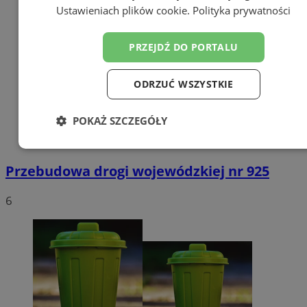
Ustawieniach plików cookie
.
Polityka prywatności
PRZEJDŹ DO PORTALU
ODRZUĆ WSZYSTKIE
POKAŻ SZCZEGÓŁY
Niezbędne
Wydajność
Targetowanie
Przebudowa drogi wojewódzkiej nr 925
6
Funkcjonalność
Niesklasyfikowane
Niezbędne
Wydajność
Targetowanie