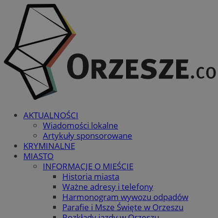
AKTUALNOŚCI
Wiadomości lokalne
Artykuły sponsorowane
KRYMINALNE
MIASTO
INFORMACJE O MIEŚCIE
Historia miasta
Ważne adresy i telefony
Harmonogram wywozu odpadów
Parafie i Msze Święte w Orzeszu
Rozkłady jazdy w Orzeszu