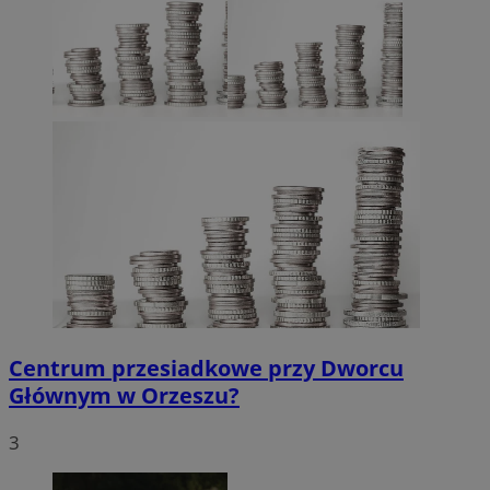
sekund
Inc.
.x.com
CookieScriptConsent
4 tygodnie 2 dni
CookieScript
orzesze.com.pl
Centrum przesiadkowe przy Dworcu
Głównym w Orzeszu?
3