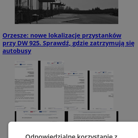
Orzesze: nowe lokalizacje przystanków
przy DW 925. Sprawdź, gdzie zatrzymują się
autobusy
Odpowiedzialne korzystanie z