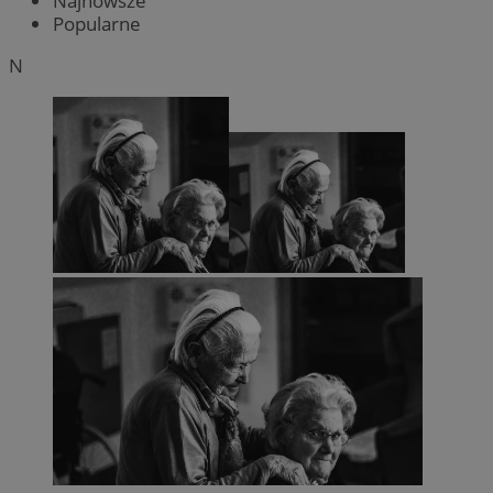
Najnowsze
Popularne
N