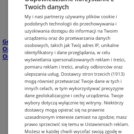
Twoich danych
My i nasi partnerzy używamy plików cookie i
podobnych technologii do przechowywania i
uzyskiwania dostępu do informacji na Twoim
urządzeniu oraz do przetwarzania danych
Geodeci wejdą na nieruchomości w
osobowych, takich jak Twój adres IP, unikalne
Orzeszu. Chodzi o projekt linii Katowice–
identyfikatory i dane przeglądania, w celu
Ostrawa
wyświetlania spersonalizowanych reklam i treści,
pomiaru reklam i treści, analizy odbiorców oraz
ulepszania usług.
Dostawcy stron trzecich (1913)
mogą również przetwarzać Twoje dane w tych i
innych celach, w tym wykorzystywać precyzyjne
dane geolokalizacyjne i cechy urządzenia. Twoje
wybory dotyczą wyłącznie tej witryny. Niektórzy
dostawcy mogą opierać się na prawnie
uzasadnionym interesie zamiast na zgodzie; masz
prawo sprzeciwić się temu w
Ustawieniach reklam
.
Możesz w każdej chwili wycofać swoją zgodę w