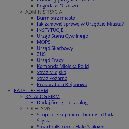
Pogoda w Orzeszu
ADMINISTRACJA
Burmistrz miasta
Jak załatwić sprawę w Urzędzie Miasta?
INSTYTUCJE
Urząd Stanu Cywilnego
MOPS
Urząd Skarbowy
ZUS
Urząd Pracy
Komenda Miejska Policji
Straż Miejska
Straż Pożarna
Prokuratura Rejonowa
KATALOG FIRM
KATALOG FIRM
Dodaj firmę do katalogu
POLECAMY
Skup.io - skup nieruchomości Ruda
Śląska
Smarthalls.com - Hale Stalowe