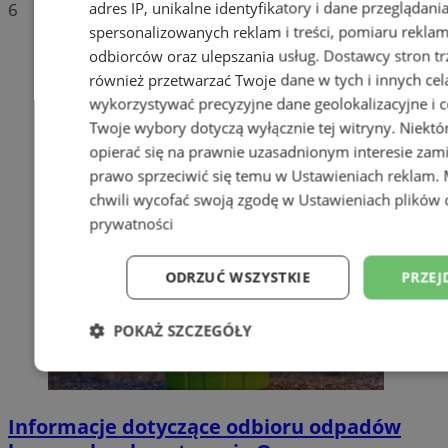
adres IP, unikalne identyfikatory i dane przeglądani
6
spersonalizowanych reklam i treści, pomiaru reklam i
odbiorców oraz ulepszania usług.
Dostawcy stron tr
również przetwarzać Twoje dane w tych i innych cel
wykorzystywać precyzyjne dane geolokalizacyjne i c
Twoje wybory dotyczą wyłącznie tej witryny. Niekt
opierać się na prawnie uzasadnionym interesie zami
prawo sprzeciwić się temu w
Ustawieniach reklam
.
chwili wycofać swoją zgodę w
Ustawieniach plików 
prywatności
ODRZUĆ WSZYSTKIE
PRZEJ
POKAŻ SZCZEGÓŁY
Niezbędne
Wydajność
Targetowani
Informacje dotyczące odbioru odpadów