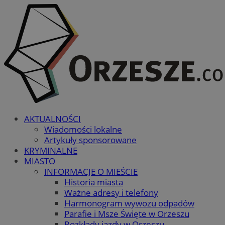
AKTUALNOŚCI
Wiadomości lokalne
Artykuły sponsorowane
KRYMINALNE
MIASTO
INFORMACJE O MIEŚCIE
Historia miasta
Ważne adresy i telefony
Harmonogram wywozu odpadów
Parafie i Msze Święte w Orzeszu
Rozkłady jazdy w Orzeszu