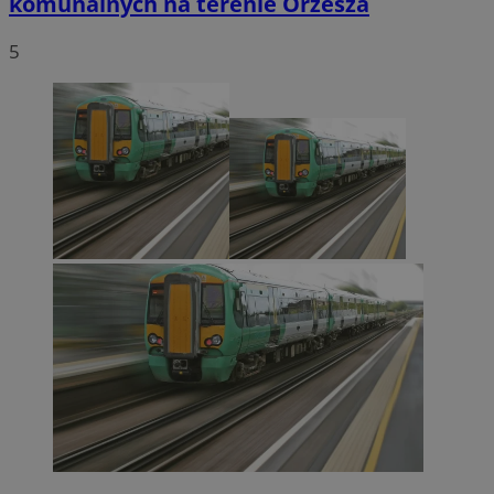
komunalnych na terenie Orzesza
Niesklasyfikowane
5
Niezbędne
Wydajność
Targetowanie
Funkcjonalno
Niezbędne pliki cookie umożliwiają korzystanie z podstawowych fun
takich jak logowanie użytkownika i zarządzanie kontem. Bez niezb
można prawidłowo korzystać ze strony internetowej.
Provider
/
Okres
Nazwa
Domena
przechowywan
SessID
orzesze.com.pl
1 rok
QeSessID
orzesze.com.pl
1 rok
MvSessID
orzesze.com.pl
1 rok