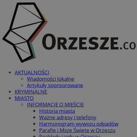
AKTUALNOŚCI
Wiadomości lokalne
Artykuły sponsorowane
KRYMINALNE
MIASTO
INFORMACJE O MIEŚCIE
Historia miasta
Ważne adresy i telefony
Harmonogram wywozu odpadów
Parafie i Msze Święte w Orzeszu
Rozkłady jazdy w Orzeszu