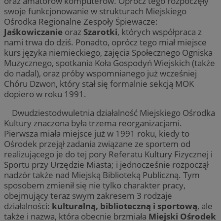
oraz amatorów komputerów. Oprócz tego rozpoczęły
swoje funkcjonowanie w strukturach Miejskiego
Ośrodka Regionalne Zespoły Śpiewacze:
Jaśkowiczanie
oraz
Szarotki
, których współpraca z
nami trwa do dziś. Ponadto, oprócz tego miał miejsce
kurs języka niemieckiego, zajęcia Społecznego Ogniska
Muzycznego, spotkania Koła Gospodyń Wiejskich (także
do nadal), oraz próby wspomnianego już wcześniej
Chóru Dzwon, który stał się formalnie sekcją MOK
dopiero w roku 1991.
Dwudziestodwuletnia działalność Miejskiego Ośrodka
Kultury znaczona była trzema reorganizacjami.
Pierwsza miała miejsce już w 1991 roku, kiedy to
Ośrodek przejął zadania związane ze sportem od
realizującego je do tej pory Referatu Kultury Fizycznej i
Sportu przy Urzędzie Miasta; i jednocześnie rozpoczął
nadzór także nad Miejską Biblioteką Publiczną. Tym
sposobem zmienił się nie tylko charakter pracy,
obejmujący teraz swym zakresem 3 rodzaje
działalności:
kulturalną, biblioteczną i sportową
, ale
także i nazwa, która obecnie brzmiała
Miejski Ośrodek