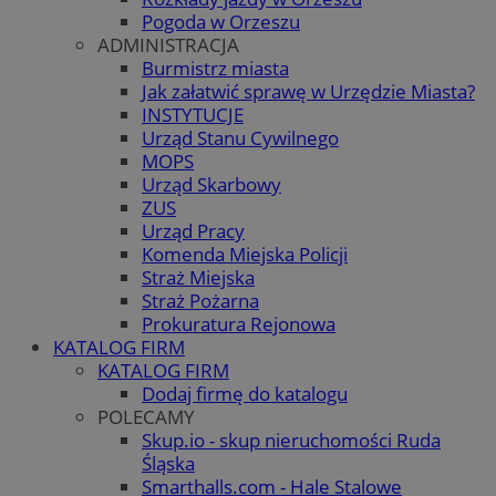
Pogoda w Orzeszu
ADMINISTRACJA
Burmistrz miasta
Jak załatwić sprawę w Urzędzie Miasta?
INSTYTUCJE
Urząd Stanu Cywilnego
MOPS
Urząd Skarbowy
ZUS
Urząd Pracy
Komenda Miejska Policji
Straż Miejska
Straż Pożarna
Prokuratura Rejonowa
KATALOG FIRM
KATALOG FIRM
Dodaj firmę do katalogu
POLECAMY
Skup.io - skup nieruchomości Ruda
Śląska
Smarthalls.com - Hale Stalowe