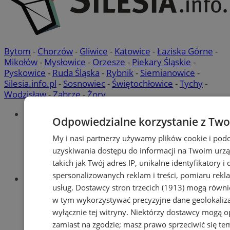
Bytom
-
Chorzów
-
Gliwice
-
Katowice
-
Łaziska Górne
-
Mikołów
-
Mysłowice
-
Orzesze
-
Piekary Śląskie
-
Pyskowice
-
Ruda Śląska
-
Rybnik
-
Siemianowice
-
Silesia.info.pl
-
Sosnowiec
-
Świętochłowice
-
Tychy
-
Wodzisław
-
Zabrze
-
Żory
Portal
Odpowiedzialne korzystanie z Two
Redakcja
Patronat medialny
My i nasi partnerzy używamy plików cookie i pod
Praktyki w silesia.info.pl
uzyskiwania dostępu do informacji na Twoim urz
Regulaminy portalu
takich jak Twój adres IP, unikalne identyfikatory 
Polityka prywatności
spersonalizowanych reklam i treści, pomiaru rekla
Oferta
usług.
Dostawcy stron trzecich (1913)
mogą również
Napisz do nas
Reklama
w tym wykorzystywać precyzyjne dane geolokaliza
wyłącznie tej witryny. Niektórzy dostawcy mogą o
zamiast na zgodzie; masz prawo sprzeciwić się t