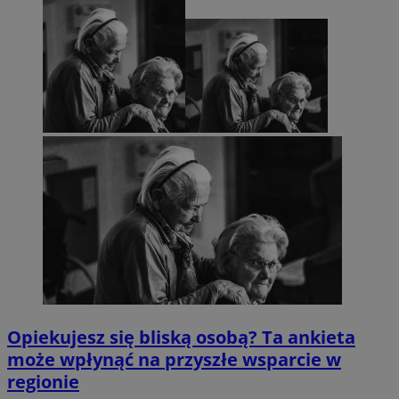
Opiekujesz się bliską osobą? Ta ankieta
może wpłynąć na przyszłe wsparcie w
regionie