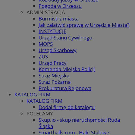
Pogoda w Orzeszu
ADMINISTRACJA
Burmistrz miasta
Jak załatwić sprawę w Urzędzie Miasta?
INSTYTUCJE
Urząd Stanu Cywilnego
MOPS
Urząd Skarbowy
ZUS
Urząd Pracy
Komenda Miejska Policji
Straż Miejska
Straż Pożarna
Prokuratura Rejonowa
KATALOG FIRM
KATALOG FIRM
Dodaj firmę do katalogu
POLECAMY
Skup.io - skup nieruchomości Ruda
Śląska
Smarthalls.com - Hale Stalowe