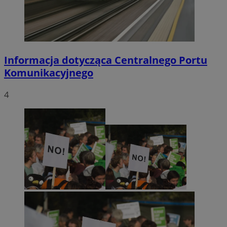
.x.com
Informacja dotycząca Centralnego Portu
Komunikacyjnego
4
CookieScriptConsent
4 tygodnie 2 dni
CookieScript
orzesze.com.pl