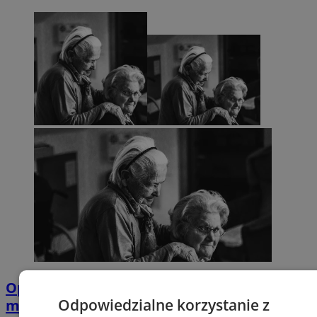
Opiekujesz się bliską osobą? Ta ankieta
Odpowiedzialne korzystanie z
może wpłynąć na przyszłe wsparcie w