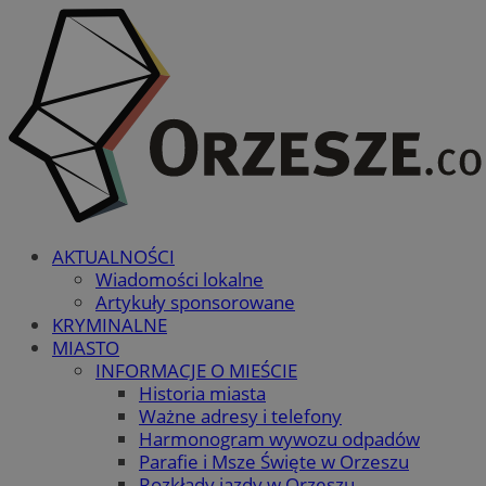
AKTUALNOŚCI
Wiadomości lokalne
Artykuły sponsorowane
KRYMINALNE
MIASTO
INFORMACJE O MIEŚCIE
Historia miasta
Ważne adresy i telefony
Harmonogram wywozu odpadów
Parafie i Msze Święte w Orzeszu
Rozkłady jazdy w Orzeszu