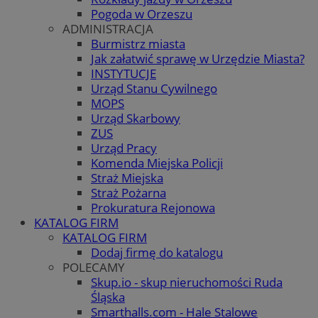
Pogoda w Orzeszu
ADMINISTRACJA
Burmistrz miasta
Jak załatwić sprawę w Urzędzie Miasta?
INSTYTUCJE
Urząd Stanu Cywilnego
MOPS
Urząd Skarbowy
ZUS
Urząd Pracy
Komenda Miejska Policji
Straż Miejska
Straż Pożarna
Prokuratura Rejonowa
KATALOG FIRM
KATALOG FIRM
Dodaj firmę do katalogu
POLECAMY
Skup.io - skup nieruchomości Ruda
Śląska
Smarthalls.com - Hale Stalowe