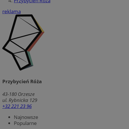
Przybycień Róża
reklama
Przybycień Róża
43-180
Orzesze
ul. Rybnicka 129
+32 221 23 96
Najnowsze
Popularne