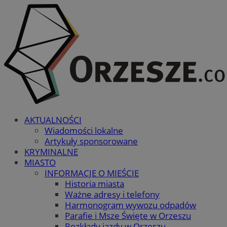
AKTUALNOŚCI
Wiadomości lokalne
Artykuły sponsorowane
KRYMINALNE
MIASTO
INFORMACJE O MIEŚCIE
Historia miasta
Ważne adresy i telefony
Harmonogram wywozu odpadów
Parafie i Msze Święte w Orzeszu
Rozkłady jazdy w Orzeszu