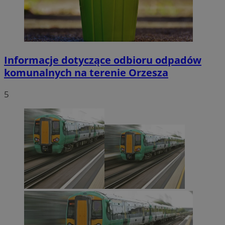
funkcji strony internetowej, takich jak logowanie użytkownika i
zarządzanie kontem. Bez niezbędnych plików cookie nie można
prawidłowo korzystać ze strony internetowej.
Provider
/
Okres
Nazwa
Domena
przechowywani
SessID
orzesze.com.pl
1 rok
Informacje dotyczące odbioru odpadów
komunalnych na terenie Orzesza
QeSessID
orzesze.com.pl
1 rok
5
MvSessID
orzesze.com.pl
1 rok
VISITOR_PRIVACY_METADATA
5 miesięcy 4
YouTube
tygodnie
.youtube.com