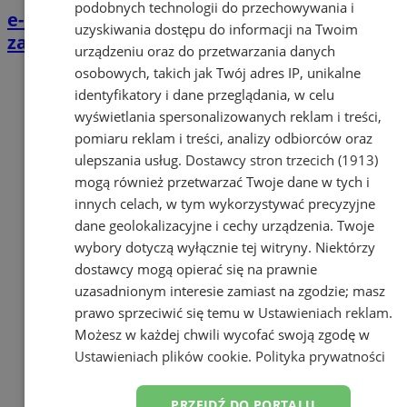
podobnych technologii do przechowywania i
e-Urząd Miasta Orzesze. Podatki i opłaty
uzyskiwania dostępu do informacji na Twoim
załatwisz online
urządzeniu oraz do przetwarzania danych
osobowych, takich jak Twój adres IP, unikalne
identyfikatory i dane przeglądania, w celu
wyświetlania spersonalizowanych reklam i treści,
pomiaru reklam i treści, analizy odbiorców oraz
ulepszania usług.
Dostawcy stron trzecich (1913)
mogą również przetwarzać Twoje dane w tych i
innych celach, w tym wykorzystywać precyzyjne
dane geolokalizacyjne i cechy urządzenia. Twoje
wybory dotyczą wyłącznie tej witryny. Niektórzy
dostawcy mogą opierać się na prawnie
uzasadnionym interesie zamiast na zgodzie; masz
prawo sprzeciwić się temu w
Ustawieniach reklam
.
Możesz w każdej chwili wycofać swoją zgodę w
Ustawieniach plików cookie
.
Polityka prywatności
PRZEJDŹ DO PORTALU