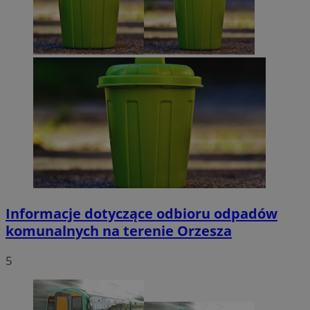
VISITOR_PRIVACY_METADATA
5 miesięcy 4
YouTube
tygodnie
.youtube.com
Google Privacy Policy
Informacje dotyczące odbioru odpadów
komunalnych na terenie Orzesza
5