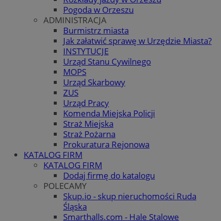
Pogoda w Orzeszu
ADMINISTRACJA
Burmistrz miasta
Jak załatwić sprawę w Urzędzie Miasta?
INSTYTUCJE
Urząd Stanu Cywilnego
MOPS
Urząd Skarbowy
ZUS
Urząd Pracy
Komenda Miejska Policji
Straż Miejska
Straż Pożarna
Prokuratura Rejonowa
KATALOG FIRM
KATALOG FIRM
Dodaj firmę do katalogu
POLECAMY
Skup.io - skup nieruchomości Ruda
Śląska
Smarthalls.com - Hale Stalowe