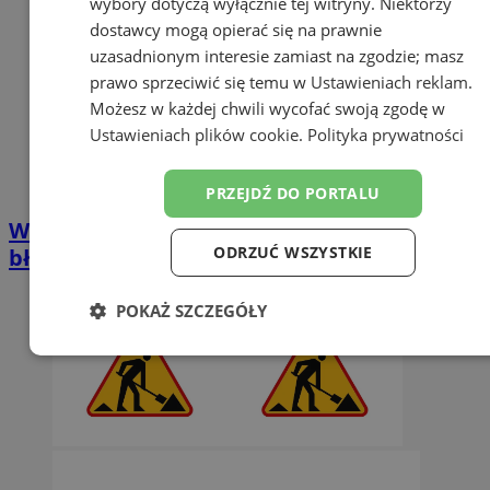
wybory dotyczą wyłącznie tej witryny. Niektórzy
dostawcy mogą opierać się na prawnie
uzasadnionym interesie zamiast na zgodzie; masz
prawo sprzeciwić się temu w
Ustawieniach reklam
.
Możesz w każdej chwili wycofać swoją zgodę w
Ustawieniach plików cookie
.
Polityka prywatności
PRZEJDŹ DO PORTALU
Wakacyjny tłok to okazja dla złodziei. Tych
ODRZUĆ WSZYSTKIE
błędów lepiej nie popełniać
POKAŻ SZCZEGÓŁY
Niezbędne
Wydajność
Targetowanie
Funkcjonalność
Niesklasyfikowane