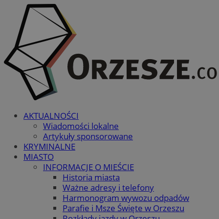
AKTUALNOŚCI
Wiadomości lokalne
Artykuły sponsorowane
KRYMINALNE
MIASTO
INFORMACJE O MIEŚCIE
Historia miasta
Ważne adresy i telefony
Harmonogram wywozu odpadów
Parafie i Msze Święte w Orzeszu
Rozkłady jazdy w Orzeszu