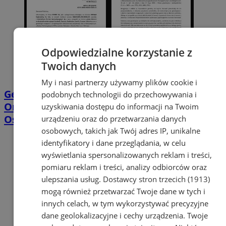
Odpowiedzialne korzystanie z
Twoich danych
My i nasi partnerzy używamy plików cookie i
Geodeci wejdą na nieruchomości w
podobnych technologii do przechowywania i
Orzeszu. Chodzi o projekt linii Katowice–
uzyskiwania dostępu do informacji na Twoim
Ostrawa
urządzeniu oraz do przetwarzania danych
osobowych, takich jak Twój adres IP, unikalne
identyfikatory i dane przeglądania, w celu
wyświetlania spersonalizowanych reklam i treści,
pomiaru reklam i treści, analizy odbiorców oraz
ulepszania usług.
Dostawcy stron trzecich (1913)
mogą również przetwarzać Twoje dane w tych i
innych celach, w tym wykorzystywać precyzyjne
dane geolokalizacyjne i cechy urządzenia. Twoje