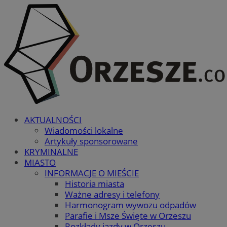
AKTUALNOŚCI
Wiadomości lokalne
Artykuły sponsorowane
KRYMINALNE
MIASTO
INFORMACJE O MIEŚCIE
Historia miasta
Ważne adresy i telefony
Harmonogram wywozu odpadów
Parafie i Msze Święte w Orzeszu
Rozkłady jazdy w Orzeszu