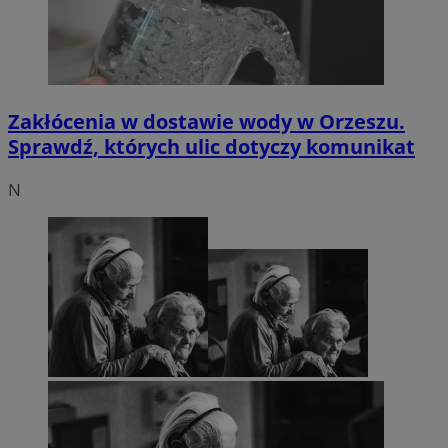
Zakłócenia w dostawie wody w Orzeszu.
Sprawdź, których ulic dotyczy komunikat
N