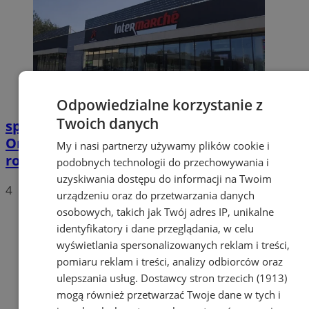
Odpowiedzialne korzystanie z
Twoich danych
sponsorowane
Pierwsze Intermarché w
Orzeszu. Ida i Salar Diznabi o sklepie
My i nasi partnerzy używamy plików cookie i
rozwijanym razem z mieszkańcami
podobnych technologii do przechowywania i
uzyskiwania dostępu do informacji na Twoim
4
urządzeniu oraz do przetwarzania danych
osobowych, takich jak Twój adres IP, unikalne
identyfikatory i dane przeglądania, w celu
wyświetlania spersonalizowanych reklam i treści,
pomiaru reklam i treści, analizy odbiorców oraz
ulepszania usług.
Dostawcy stron trzecich (1913)
mogą również przetwarzać Twoje dane w tych i