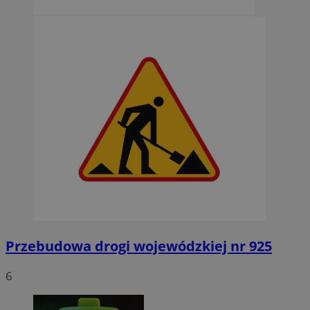
Funkcjonalność
Niesklasyfikowane
Niezbędne
Wydajność
Targetowanie
Funkcjonalność
Niesklasyfikowane
Niezbędne pliki cookie umożliwiają korzystanie z podstawowych
funkcji strony internetowej, takich jak logowanie użytkownika i
zarządzanie kontem. Bez niezbędnych plików cookie nie można
prawidłowo korzystać ze strony internetowej.
Provider
/
Okres
Nazwa
Domena
przechowywani
SessID
orzesze.com.pl
1 rok
Przebudowa drogi wojewódzkiej nr 925
6
QeSessID
orzesze.com.pl
1 rok