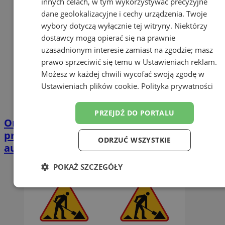
innych celach, w tym wykorzystywać precyzyjne
dane geolokalizacyjne i cechy urządzenia. Twoje
wybory dotyczą wyłącznie tej witryny. Niektórzy
dostawcy mogą opierać się na prawnie
uzasadnionym interesie zamiast na zgodzie; masz
prawo sprzeciwić się temu w
Ustawieniach reklam
.
Możesz w każdej chwili wycofać swoją zgodę w
Ustawieniach plików cookie
.
Polityka prywatności
PRZEJDŹ DO PORTALU
Orzesze: nowe lokalizacje przystanków
przy DW 925. Sprawdź, gdzie zatrzymują się
ODRZUĆ WSZYSTKIE
autobusy
POKAŻ SZCZEGÓŁY
Niezbędne
Wydajność
Targetowanie