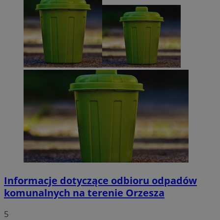
MvSessID
orzesze.com.pl
1 rok
VISITOR_PRIVACY_METADATA
5 miesięcy 4
YouTube
tygodnie
.youtube.com
Google Privacy Policy
Informacje dotyczące odbioru odpadów
komunalnych na terenie Orzesza
5