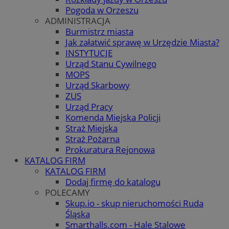
Pogoda w Orzeszu
ADMINISTRACJA
Burmistrz miasta
Jak załatwić sprawę w Urzędzie Miasta?
INSTYTUCJE
Urząd Stanu Cywilnego
MOPS
Urząd Skarbowy
ZUS
Urząd Pracy
Komenda Miejska Policji
Straż Miejska
Straż Pożarna
Prokuratura Rejonowa
KATALOG FIRM
KATALOG FIRM
Dodaj firmę do katalogu
POLECAMY
Skup.io - skup nieruchomości Ruda
Śląska
Smarthalls.com - Hale Stalowe