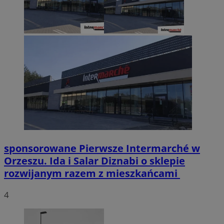
sponsorowane
Pierwsze Intermarché w
Orzeszu. Ida i Salar Diznabi o sklepie
rozwijanym razem z mieszkańcami
4