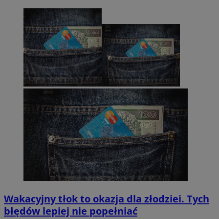
Wakacyjny tłok to okazja dla złodziei. Tych
błędów lepiej nie popełniać