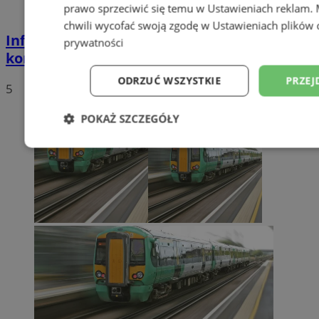
prawo sprzeciwić się temu w
Ustawieniach reklam
.
chwili wycofać swoją zgodę w
Ustawieniach plików 
Informacje dotyczące odbioru odpadów
prywatności
komunalnych na terenie Orzesza
ODRZUĆ WSZYSTKIE
PRZEJ
5
POKAŻ SZCZEGÓŁY
Niezbędne
Wydajność
Targetowani
Niesklasyfikowane
Niezbędne
Wydajność
Targetowanie
Funkcjonalno