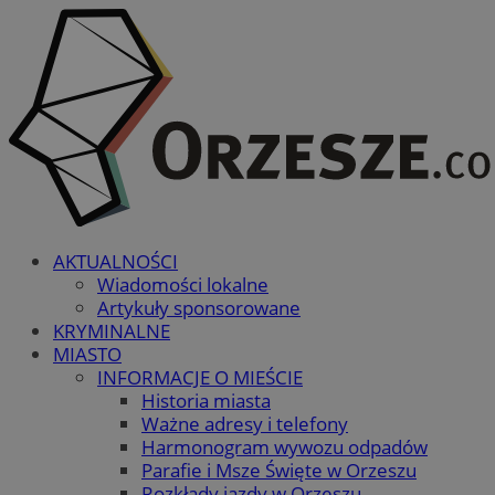
AKTUALNOŚCI
Wiadomości lokalne
Artykuły sponsorowane
KRYMINALNE
MIASTO
INFORMACJE O MIEŚCIE
Historia miasta
Ważne adresy i telefony
Harmonogram wywozu odpadów
Parafie i Msze Święte w Orzeszu
Rozkłady jazdy w Orzeszu