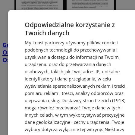
Odpowiedzialne korzystanie z
Twoich danych
My i nasi partnerzy używamy plików cookie i
Geodeci wejdą na nieruchomości w
podobnych technologii do przechowywania i
Orzeszu. Chodzi o projekt linii Katowice–
uzyskiwania dostępu do informacji na Twoim
Ostrawa
urządzeniu oraz do przetwarzania danych
osobowych, takich jak Twój adres IP, unikalne
identyfikatory i dane przeglądania, w celu
wyświetlania spersonalizowanych reklam i treści,
pomiaru reklam i treści, analizy odbiorców oraz
ulepszania usług.
Dostawcy stron trzecich (1913)
mogą również przetwarzać Twoje dane w tych i
innych celach, w tym wykorzystywać precyzyjne
dane geolokalizacyjne i cechy urządzenia. Twoje
wybory dotyczą wyłącznie tej witryny. Niektórzy