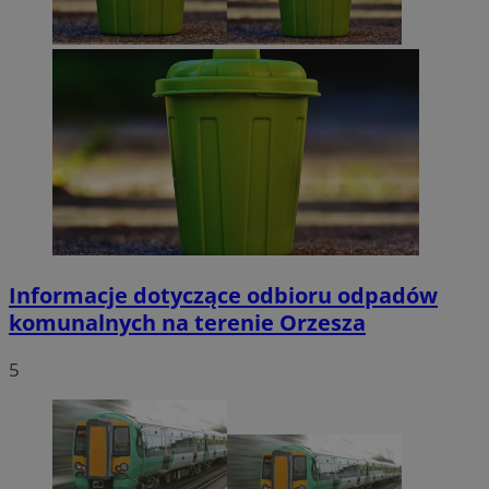
VISITOR_PRIVACY_METADATA
5 miesięcy 4
YouTube
tygodnie
.youtube.com
Google Privacy Policy
Informacje dotyczące odbioru odpadów
komunalnych na terenie Orzesza
5