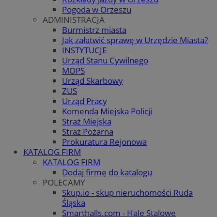
Pogoda w Orzeszu
ADMINISTRACJA
Burmistrz miasta
Jak załatwić sprawę w Urzędzie Miasta?
INSTYTUCJE
Urząd Stanu Cywilnego
MOPS
Urząd Skarbowy
ZUS
Urząd Pracy
Komenda Miejska Policji
Straż Miejska
Straż Pożarna
Prokuratura Rejonowa
KATALOG FIRM
KATALOG FIRM
Dodaj firmę do katalogu
POLECAMY
Skup.io - skup nieruchomości Ruda
Śląska
Smarthalls.com - Hale Stalowe