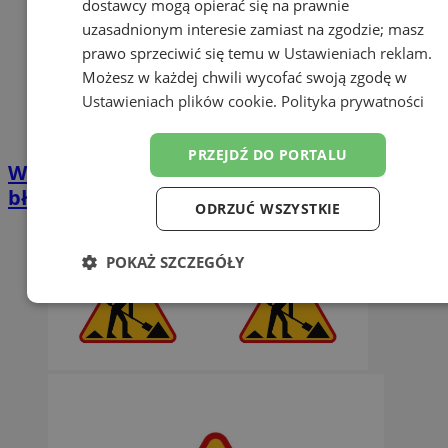
dostawcy mogą opierać się na prawnie
uzasadnionym interesie zamiast na zgodzie; masz
prawo sprzeciwić się temu w
Ustawieniach reklam
.
Możesz w każdej chwili wycofać swoją zgodę w
Ustawieniach plików cookie
.
Polityka prywatności
PRZEJDŹ DO PORTALU
Wakacyjny tłok to okazja dla złodziei. Tych
błędów lepiej nie popełniać
ODRZUĆ WSZYSTKIE
POKAŻ SZCZEGÓŁY
Niezbędne
Wydajność
Targetowanie
Funkcjonalność
Niesklasyfikowane