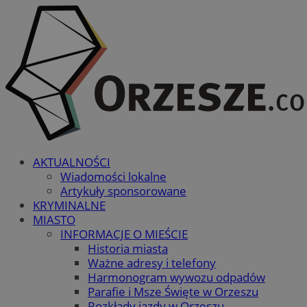
AKTUALNOŚCI
Wiadomości lokalne
Artykuły sponsorowane
KRYMINALNE
MIASTO
INFORMACJE O MIEŚCIE
Historia miasta
Ważne adresy i telefony
Harmonogram wywozu odpadów
Parafie i Msze Święte w Orzeszu
Rozkłady jazdy w Orzeszu