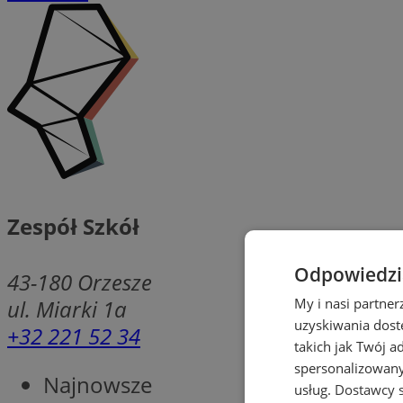
Zespół Szkół
Odpowiedzia
43-180
Orzesze
ul. Miarki 1a
My i nasi partne
uzyskiwania dost
+32 221 52 34
takich jak Twój a
spersonalizowanyc
Najnowsze
usług.
Dostawcy s