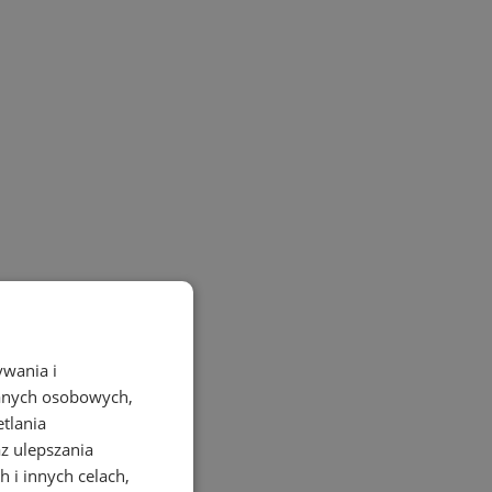
ywania i
danych osobowych,
etlania
az ulepszania
 i innych celach,