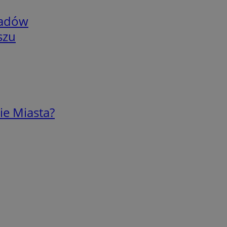
adów
szu
ie Miasta?