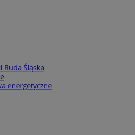
i Ruda Śląska
we
twa energetyczne