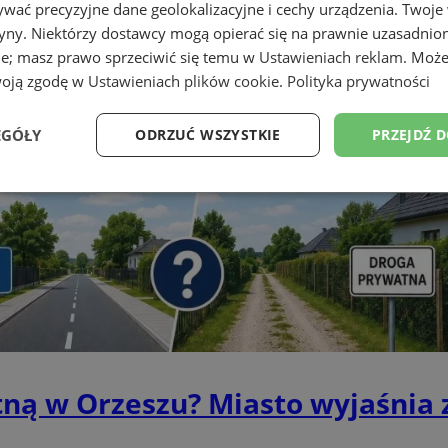
wać precyzyjne dane geolokalizacyjne i cechy urządzenia. Twoje
tryny. Niektórzy dostawcy mogą opierać się na prawnie uzasadnio
ie; masz prawo sprzeciwić się temu w
Ustawieniach reklam
. Może
woją zgodę w
Ustawieniach plików cookie
.
Polityka prywatności
EGÓŁY
ODRZUĆ WSZYSTKIE
PRZEJDŹ 
Wydajność
Targetowanie
Funkcjonalność
Ni
ezbędne
Wydajność
Targetowanie
Funkcjonalność
Niesklasyfikow
ie umożliwiają korzystanie z podstawowych funkcji strony internetowej, takich jak log
Bez niezbędnych plików cookie nie można prawidłowo korzystać ze strony internetowe
ną w Orzeszu? Miasto wyjaśnia 
Provider
/
Okres
Opis
Domena
przechowywania