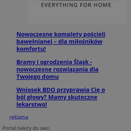
MvSessID
orzesze.com.pl
1 rok
Nowoczesne komplety pościeli
VISITOR_PRIVACY_METADATA
5 miesięcy 4
YouTube
tygodnie
.youtube.com
bawełnianej – dla miłośników
komfortu!
Bramy i ogrodzenia Śląsk -
nowoczesne rozwiązania dla
Twojego domu
Wniosek BDO przyprawia Cię o
Google Privacy Policy
ból głowy? Mamy skuteczne
lekarstwo!
reklama
Portal należy do sieci