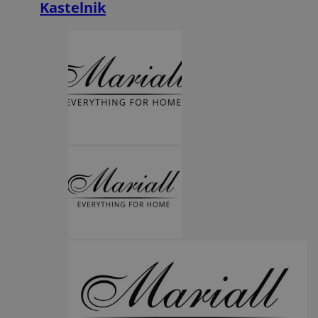
Kastelnik
Funkcjonalność
Niesklasyfikowane
Niezbędne
Wydajność
Targetowanie
Funkcjonalność
Niesklasyfikowane
Niezbędne pliki cookie umożliwiają korzystanie z podstawowych
funkcji strony internetowej, takich jak logowanie użytkownika i
zarządzanie kontem. Bez niezbędnych plików cookie nie można
prawidłowo korzystać ze strony internetowej.
Provider
/
Okres
Nazwa
Domena
przechowywani
SessID
orzesze.com.pl
1 rok
QeSessID
orzesze.com.pl
1 rok