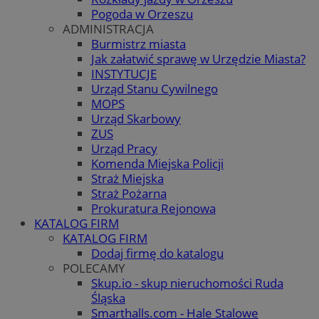
Pogoda w Orzeszu
ADMINISTRACJA
Burmistrz miasta
Jak załatwić sprawę w Urzędzie Miasta?
INSTYTUCJE
Urząd Stanu Cywilnego
MOPS
Urząd Skarbowy
ZUS
Urząd Pracy
Komenda Miejska Policji
Straż Miejska
Straż Pożarna
Prokuratura Rejonowa
KATALOG FIRM
KATALOG FIRM
Dodaj firmę do katalogu
POLECAMY
Skup.io - skup nieruchomości Ruda
Śląska
Smarthalls.com - Hale Stalowe