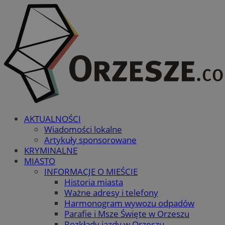
AKTUALNOŚCI
Wiadomości lokalne
Artykuły sponsorowane
KRYMINALNE
MIASTO
INFORMACJE O MIEŚCIE
Historia miasta
Ważne adresy i telefony
Harmonogram wywozu odpadów
Parafie i Msze Święte w Orzeszu
Rozkłady jazdy w Orzeszu