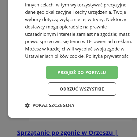
innych celach, w tym wykorzystywać precyzyjne
dane geolokalizacyjne i cechy urządzenia. Twoje
wybory dotyczą wyłącznie tej witryny. Niektórzy
dostawcy mogą opierać się na prawnie
uzasadnionym interesie zamiast na zgodzie; masz
prawo sprzeciwić się temu w
Ustawieniach reklam
.
Możesz w każdej chwili wycofać swoją zgodę w
Ustawieniach plików cookie
.
Polityka prywatności
PRZEJDŹ DO PORTALU
ODRZUĆ WSZYSTKIE
POKAŻ SZCZEGÓŁY
Niezbędne
Wydajność
Targetowanie
Sprzątanie po zgonie w Orzeszu |