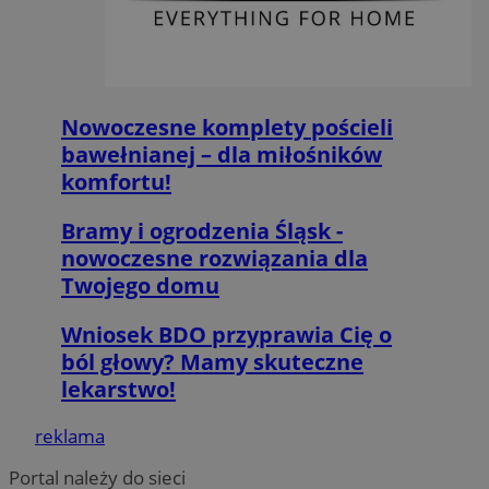
MvSessID
orzesze.com.pl
1 rok
Nowoczesne komplety pościeli
VISITOR_PRIVACY_METADATA
5 miesięcy 4
YouTube
tygodnie
.youtube.com
bawełnianej – dla miłośników
komfortu!
Bramy i ogrodzenia Śląsk -
nowoczesne rozwiązania dla
Twojego domu
Wniosek BDO przyprawia Cię o
Google Privacy Policy
ból głowy? Mamy skuteczne
lekarstwo!
reklama
Portal należy do sieci