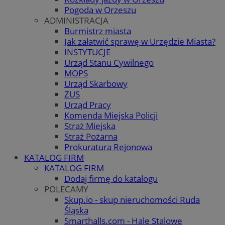
Pogoda w Orzeszu
ADMINISTRACJA
Burmistrz miasta
Jak załatwić sprawę w Urzędzie Miasta?
INSTYTUCJE
Urząd Stanu Cywilnego
MOPS
Urząd Skarbowy
ZUS
Urząd Pracy
Komenda Miejska Policji
Straż Miejska
Straż Pożarna
Prokuratura Rejonowa
KATALOG FIRM
KATALOG FIRM
Dodaj firmę do katalogu
POLECAMY
Skup.io - skup nieruchomości Ruda
Śląska
Smarthalls.com - Hale Stalowe