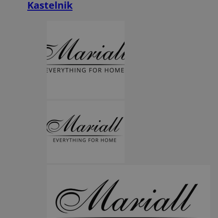
Kastelnik
Funkcjonalność
Niesklasyfikowane
Niezbędne
Wydajność
Targetowanie
Funkcjonalność
Niesklasyfikowane
Niezbędne pliki cookie umożliwiają korzystanie z podstawowych
funkcji strony internetowej, takich jak logowanie użytkownika i
zarządzanie kontem. Bez niezbędnych plików cookie nie można
prawidłowo korzystać ze strony internetowej.
Provider
/
Okres
Nazwa
Domena
przechowywani
SessID
orzesze.com.pl
1 rok
QeSessID
orzesze.com.pl
1 rok