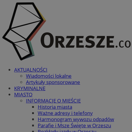
AKTUALNOŚCI
Wiadomości lokalne
Artykuły sponsorowane
KRYMINALNE
MIASTO
INFORMACJE O MIEŚCIE
Historia miasta
Ważne adresy i telefony
Harmonogram wywozu odpadów
Parafie i Msze Święte w Orzeszu
Rozkłady jazdy w Orzeszu