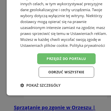
innych celach, w tym wykorzystywać precyzyjne
dane geolokalizacyjne i cechy urządzenia. Twoje
wybory dotyczą wyłącznie tej witryny. Niektórzy
dostawcy mogą opierać się na prawnie
uzasadnionym interesie zamiast na zgodzie; masz
prawo sprzeciwić się temu w
Ustawieniach reklam
.
Możesz w każdej chwili wycofać swoją zgodę w
Ustawieniach plików cookie
.
Polityka prywatności
PRZEJDŹ DO PORTALU
ODRZUĆ WSZYSTKIE
POKAŻ SZCZEGÓŁY
Niezbędne
Wydajność
Targetowanie
Sprzątanie po zgonie w Orzeszu |