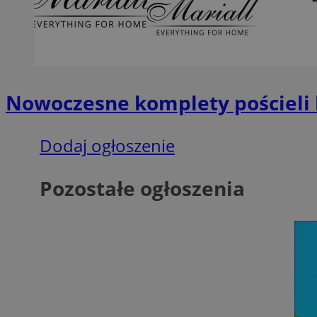
SessID
QeSessID
MvSessID
VISITOR_PRIVACY_
Nowoczesne komplety pościeli 
Dodaj ogłoszenie
__cf_bm
Pozostałe ogłoszenia
CookieScriptConse
__cf_bm