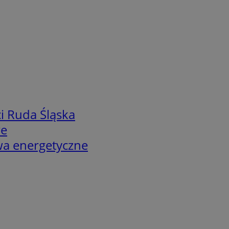
i Ruda Śląska
we
twa energetyczne