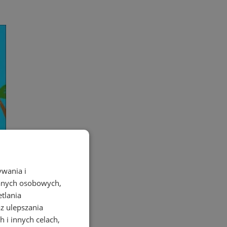
ywania i
danych osobowych,
etlania
az ulepszania
 i innych celach,