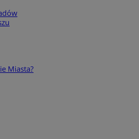
adów
szu
ie Miasta?