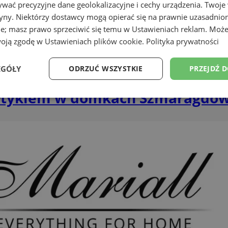
wać precyzyjne dane geolokalizacyjne i cechy urządzenia. Twoje
tryny. Niektórzy dostawcy mogą opierać się na prawnie uzasadnio
ie; masz prawo sprzeciwić się temu w
Ustawieniach reklam
. Może
woją zgodę w
Ustawieniach plików cookie
.
Polityka prywatności
EGÓŁY
ODRZUĆ WSZYSTKIE
PRZEJDŹ 
łtykiem w domkach Szmaragdo
Wydajność
Targetowanie
Funkcjonalność
Ni
ezbędne
Wydajność
Targetowanie
Funkcjonalność
Niesklasyfikow
ie umożliwiają korzystanie z podstawowych funkcji strony internetowej, takich jak log
Bez niezbędnych plików cookie nie można prawidłowo korzystać ze strony internetowe
Provider
/
Okres
Opis
Domena
przechowywania