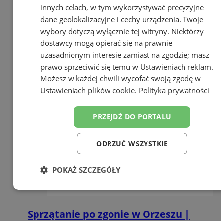
innych celach, w tym wykorzystywać precyzyjne
dane geolokalizacyjne i cechy urządzenia. Twoje
wybory dotyczą wyłącznie tej witryny. Niektórzy
dostawcy mogą opierać się na prawnie
uzasadnionym interesie zamiast na zgodzie; masz
prawo sprzeciwić się temu w
Ustawieniach reklam
.
Możesz w każdej chwili wycofać swoją zgodę w
Ustawieniach plików cookie
.
Polityka prywatności
PRZEJDŹ DO PORTALU
ODRZUĆ WSZYSTKIE
POKAŻ SZCZEGÓŁY
Niezbędne
Wydajność
Targetowanie
Sprzątanie po zgonie w Orzeszu |