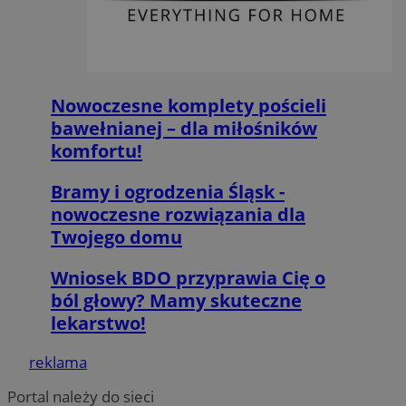
MvSessID
orzesze.com.pl
1 rok
Nowoczesne komplety pościeli
VISITOR_PRIVACY_METADATA
5 miesięcy 4
YouTube
tygodnie
.youtube.com
bawełnianej – dla miłośników
komfortu!
Bramy i ogrodzenia Śląsk -
nowoczesne rozwiązania dla
Twojego domu
Wniosek BDO przyprawia Cię o
Google Privacy Policy
ból głowy? Mamy skuteczne
lekarstwo!
reklama
Portal należy do sieci