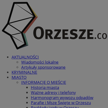
AKTUALNOŚCI
Wiadomości lokalne
Artykuły sponsorowane
KRYMINALNE
MIASTO
INFORMACJE O MIEŚCIE
Historia miasta
Ważne adresy i telefony
Harmonogram wywozu odpadów
Parafie i Msze Święte w Orzeszu
Rozkłady jazdy w Orzeszu