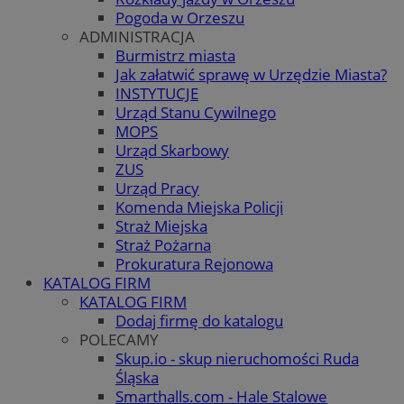
Pogoda w Orzeszu
ADMINISTRACJA
Burmistrz miasta
Jak załatwić sprawę w Urzędzie Miasta?
INSTYTUCJE
Urząd Stanu Cywilnego
MOPS
Urząd Skarbowy
ZUS
Urząd Pracy
Komenda Miejska Policji
Straż Miejska
Straż Pożarna
Prokuratura Rejonowa
KATALOG FIRM
KATALOG FIRM
Dodaj firmę do katalogu
POLECAMY
Skup.io - skup nieruchomości Ruda
Śląska
Smarthalls.com - Hale Stalowe