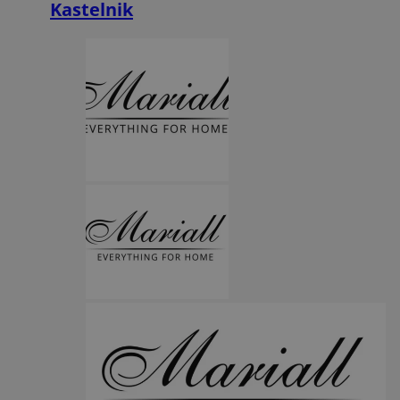
Kastelnik
Funkcjonalność
Niesklasyfikowane
Niezbędne
Wydajność
Targetowanie
Funkcjonalność
Niesklasyfikowane
Niezbędne pliki cookie umożliwiają korzystanie z podstawowych
funkcji strony internetowej, takich jak logowanie użytkownika i
zarządzanie kontem. Bez niezbędnych plików cookie nie można
prawidłowo korzystać ze strony internetowej.
Provider
/
Okres
Nazwa
Domena
przechowywani
SessID
orzesze.com.pl
1 rok
QeSessID
orzesze.com.pl
1 rok