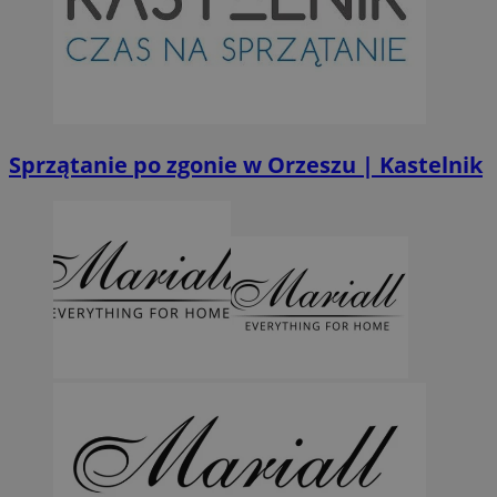
MvSessID
orzesze.com.pl
1 rok
VISITOR_PRIVACY_METADATA
5 miesięcy 4
YouTube
tygodnie
.youtube.com
Sprzątanie po zgonie w Orzeszu | Kastelnik
Googl