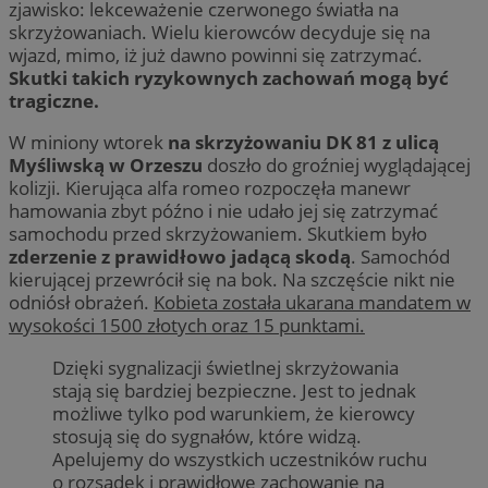
zjawisko: lekceważenie czerwonego światła na
skrzyżowaniach. Wielu kierowców decyduje się na
wjazd, mimo, iż już dawno powinni się zatrzymać.
Skutki takich ryzykownych zachowań mogą być
tragiczne.
W miniony wtorek
na skrzyżowaniu DK 81 z ulicą
Myśliwską w Orzeszu
doszło do groźniej wyglądającej
kolizji. Kierująca alfa romeo rozpoczęła manewr
hamowania zbyt późno i nie udało jej się zatrzymać
samochodu przed skrzyżowaniem. Skutkiem było
zderzenie z prawidłowo jadącą skodą
. Samochód
kierującej przewrócił się na bok. Na szczęście nikt nie
odniósł obrażeń.
Kobieta została ukarana mandatem w
wysokości 1500 złotych oraz 15 punktami.
Dzięki sygnalizacji świetlnej skrzyżowania
stają się bardziej bezpieczne. Jest to jednak
możliwe tylko pod warunkiem, że kierowcy
stosują się do sygnałów, które widzą.
Apelujemy do wszystkich uczestników ruchu
o rozsądek i prawidłowe zachowanie na