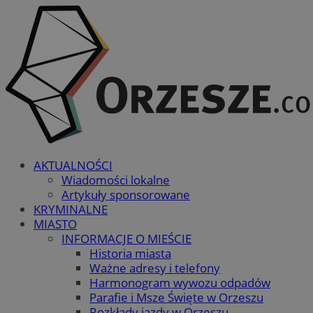
AKTUALNOŚCI
Wiadomości lokalne
Artykuły sponsorowane
KRYMINALNE
MIASTO
INFORMACJE O MIEŚCIE
Historia miasta
Ważne adresy i telefony
Harmonogram wywozu odpadów
Parafie i Msze Święte w Orzeszu
Rozkłady jazdy w Orzeszu