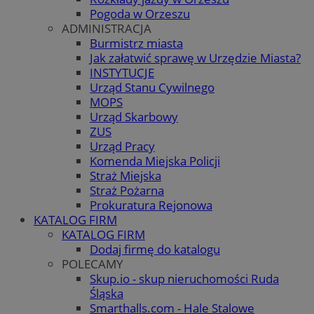
Pogoda w Orzeszu
ADMINISTRACJA
Burmistrz miasta
Jak załatwić sprawę w Urzędzie Miasta?
INSTYTUCJE
Urząd Stanu Cywilnego
MOPS
Urząd Skarbowy
ZUS
Urząd Pracy
Komenda Miejska Policji
Straż Miejska
Straż Pożarna
Prokuratura Rejonowa
KATALOG FIRM
KATALOG FIRM
Dodaj firmę do katalogu
POLECAMY
Skup.io - skup nieruchomości Ruda
Śląska
Smarthalls.com - Hale Stalowe