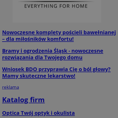
__cf_bm
29 minut 59
Cloudflare
sekund
Inc.
.x.com
Nowoczesne komplety pościeli bawełnianej
– dla miłośników komfortu!
Bramy i ogrodzenia Śląsk - nowoczesne
CookieScriptConsent
4 tygodnie 2 d
CookieScript
orzesze.com.pl
rozwiązania dla Twojego domu
Wniosek BDO przyprawia Cię o ból głowy?
Mamy skuteczne lekarstwo!
reklama
Katalog firm
__cf_bm
29 minut 55
Cloudflare
sekund
Inc.
.twitter.com
Optica Twój optyk i okulista