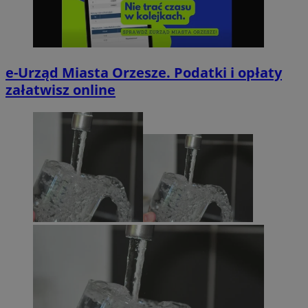
e-Urząd Miasta Orzesze. Podatki i opłaty
załatwisz online