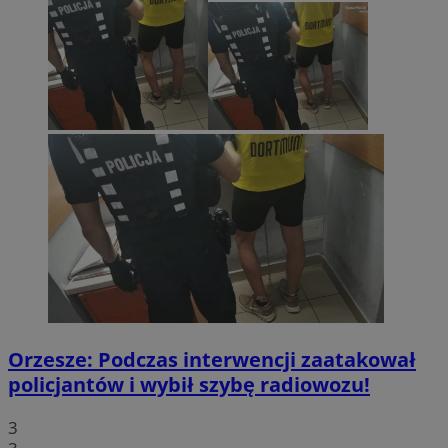
Orzesze: Podczas interwencji zaatakował
policjantów i wybił szybę radiowozu!
3