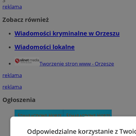
3
reklama
Zobacz również
Wiadomości kryminalne w Orzeszu
Wiadomości lokalne
Tworzenie stron www - Orzesze
reklama
reklama
Ogłoszenia
Odpowiedzialne korzystanie z Twoi