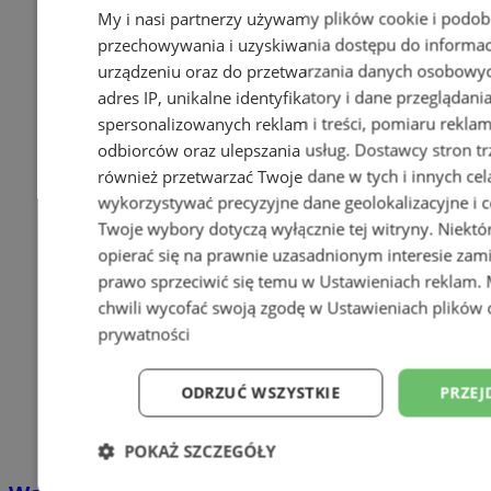
My i nasi partnerzy używamy plików cookie i podob
przechowywania i uzyskiwania dostępu do informac
urządzeniu oraz do przetwarzania danych osobowych
adres IP, unikalne identyfikatory i dane przeglądani
spersonalizowanych reklam i treści, pomiaru reklam i
odbiorców oraz ulepszania usług.
Dostawcy stron tr
również przetwarzać Twoje dane w tych i innych cel
wykorzystywać precyzyjne dane geolokalizacyjne i c
Twoje wybory dotyczą wyłącznie tej witryny. Niekt
opierać się na prawnie uzasadnionym interesie zami
prawo sprzeciwić się temu w
Ustawieniach reklam
.
chwili wycofać swoją zgodę w
Ustawieniach plików 
prywatności
ODRZUĆ WSZYSTKIE
PRZEJ
POKAŻ SZCZEGÓŁY