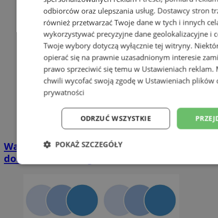
odbiorców oraz ulepszania usług.
Dostawcy stron tr
również przetwarzać Twoje dane w tych i innych cel
wykorzystywać precyzyjne dane geolokalizacyjne i c
Twoje wybory dotyczą wyłącznie tej witryny. Niekt
opierać się na prawnie uzasadnionym interesie zami
prawo sprzeciwić się temu w
Ustawieniach reklam
.
chwili wycofać swoją zgodę w
Ustawieniach plików 
prywatności
ODRZUĆ WSZYSTKIE
PRZEJ
POKAŻ SZCZEGÓŁY
Wakacyjny wypoczynek nad Bałtykiem w
domkach Szmaragdowe Morze
Niezbędne
Wydajność
Targetowani
Niesklasyfikowane