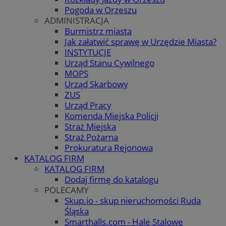
Pogoda w Orzeszu
ADMINISTRACJA
Burmistrz miasta
Jak załatwić sprawę w Urzędzie Miasta?
INSTYTUCJE
Urząd Stanu Cywilnego
MOPS
Urząd Skarbowy
ZUS
Urząd Pracy
Komenda Miejska Policji
Straż Miejska
Straż Pożarna
Prokuratura Rejonowa
KATALOG FIRM
KATALOG FIRM
Dodaj firmę do katalogu
POLECAMY
Skup.io - skup nieruchomości Ruda
Śląska
Smarthalls.com - Hale Stalowe