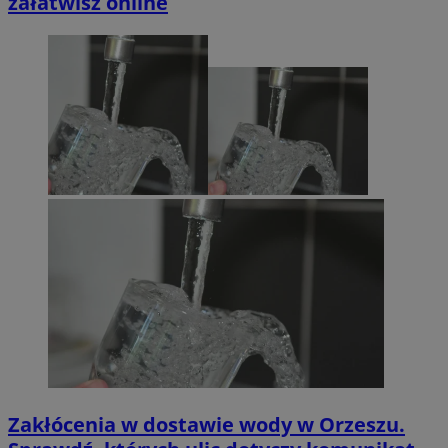
załatwisz online
Zakłócenia w dostawie wody w Orzeszu.