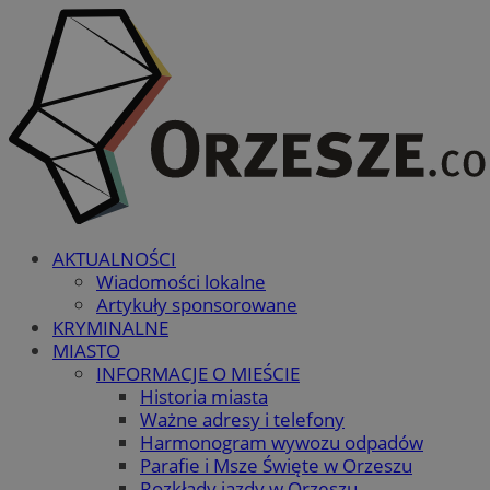
AKTUALNOŚCI
Wiadomości lokalne
Artykuły sponsorowane
KRYMINALNE
MIASTO
INFORMACJE O MIEŚCIE
Historia miasta
Ważne adresy i telefony
Harmonogram wywozu odpadów
Parafie i Msze Święte w Orzeszu
Rozkłady jazdy w Orzeszu