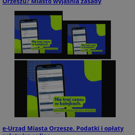
Orzeszu? Miasto wyjaśnia zasady
e-Urząd Miasta Orzesze. Podatki i opłaty