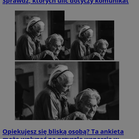
Sprawdź, których ulic dotyczy komunikat
Opiekujesz się bliską osobą? Ta ankieta