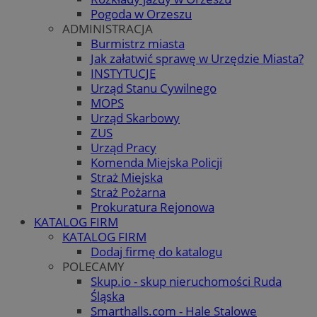
Pogoda w Orzeszu
ADMINISTRACJA
Burmistrz miasta
Jak załatwić sprawę w Urzędzie Miasta?
INSTYTUCJE
Urząd Stanu Cywilnego
MOPS
Urząd Skarbowy
ZUS
Urząd Pracy
Komenda Miejska Policji
Straż Miejska
Straż Pożarna
Prokuratura Rejonowa
KATALOG FIRM
KATALOG FIRM
Dodaj firmę do katalogu
POLECAMY
Skup.io - skup nieruchomości Ruda
Śląska
Smarthalls.com - Hale Stalowe