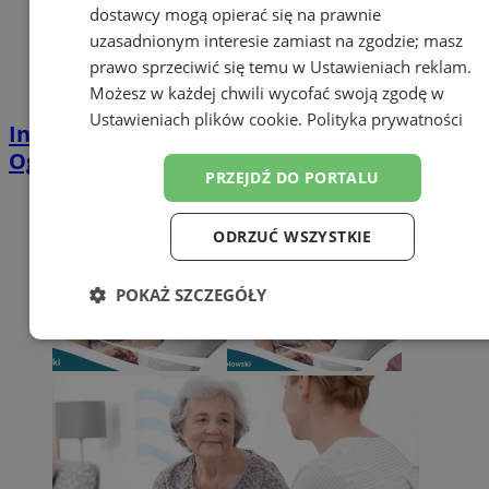
dostawcy mogą opierać się na prawnie
uzasadnionym interesie zamiast na zgodzie; masz
prawo sprzeciwić się temu w
Ustawieniach reklam
.
Możesz w każdej chwili wycofać swoją zgodę w
Ustawieniach plików cookie
.
Polityka prywatności
Inscenizacja historyczna "Górny Śląsk w
Ogniu". Orzesze "Styczeń 1945"
PRZEJDŹ DO PORTALU
ODRZUĆ WSZYSTKIE
POKAŻ SZCZEGÓŁY
Niezbędne
Wydajność
Targetowanie
Funkcjonalność
Niesklasyfikowane