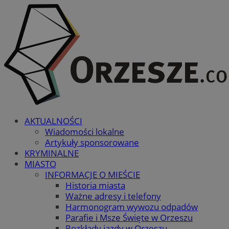
AKTUALNOŚCI
Wiadomości lokalne
Artykuły sponsorowane
KRYMINALNE
MIASTO
INFORMACJE O MIEŚCIE
Historia miasta
Ważne adresy i telefony
Harmonogram wywozu odpadów
Parafie i Msze Święte w Orzeszu
Rozkłady jazdy w Orzeszu