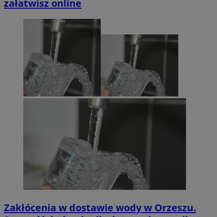
załatwisz online
Zakłócenia w dostawie wody w Orzeszu.