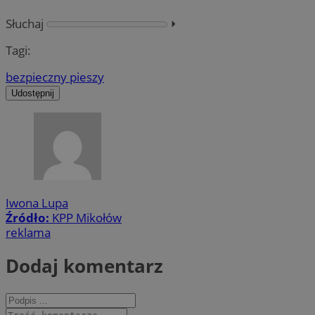
Słuchaj
⏵︎
Tagi:
bezpieczny pieszy
Udostępnij
Iwona Lupa
Źródło:
KPP Mikołów
reklama
Dodaj komentarz