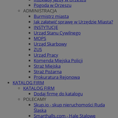
Pogoda w Orzeszu
ADMINISTRACJA
Burmistrz miasta
Jak załatwić sprawę w Urzędzie Miasta?
INSTYTUCJE
Urząd Stanu Cywilnego
MOPS
Urząd Skarbowy
ZUS
Urząd Pracy
Komenda Miejska Policji
Straż Miejska
Straż Pożarna
Prokuratura Rejonowa
KATALOG FIRM
KATALOG FIRM
Dodaj firmę do katalogu
POLECAMY
Skup.io - skup nieruchomości Ruda
Śląska
Smarthalls.com - Hale Stalowe