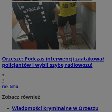
Orzesze: Podczas interwencji zaatakował
policjantów i wybił szybę radiowozu!
3
3
reklama
Zobacz również
Wiadomości kryminalne w Orzeszu