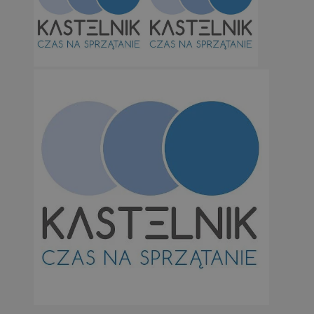
Niezbędne
Wydajność
Targetowanie
Funkcjonalno
Niezbędne pliki cookie umożliwiają korzystanie z podstawowych fun
takich jak logowanie użytkownika i zarządzanie kontem. Bez niezb
można prawidłowo korzystać ze strony internetowej.
Provider
/
Okres
Nazwa
Domena
przechowywan
SessID
orzesze.com.pl
1 rok
QeSessID
orzesze.com.pl
1 rok
MvSessID
orzesze.com.pl
1 rok
VISITOR_PRIVACY_METADATA
5 miesięcy 4
YouTube
tygodnie
.youtube.com