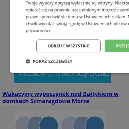
Twoje wybory dotyczą wyłącznie tej witryny. Niekt
opierać się na prawnie uzasadnionym interesie zami
prawo sprzeciwić się temu w
Ustawieniach reklam
.
chwili wycofać swoją zgodę w
Ustawieniach plików 
prywatności
ODRZUĆ WSZYSTKIE
PRZEJ
POKAŻ SZCZEGÓŁY
Niezbędne
Wydajność
Targetowani
Wakacyjny wypoczynek nad Bałtykiem w
Niesklasyfikowane
domkach Szmaragdowe Morze