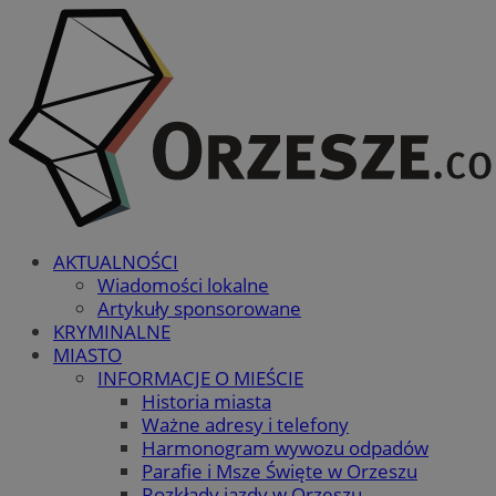
AKTUALNOŚCI
Wiadomości lokalne
Artykuły sponsorowane
KRYMINALNE
MIASTO
INFORMACJE O MIEŚCIE
Historia miasta
Ważne adresy i telefony
Harmonogram wywozu odpadów
Parafie i Msze Święte w Orzeszu
Rozkłady jazdy w Orzeszu