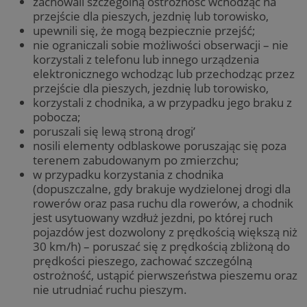
zachowali szczególną ostrożność wchodząc na
przejście dla pieszych, jezdnię lub torowisko,
upewnili się, że mogą bezpiecznie przejść;
nie ograniczali sobie możliwości obserwacji – nie
korzystali z telefonu lub innego urządzenia
elektronicznego wchodząc lub przechodząc przez
przejście dla pieszych, jezdnię lub torowisko,
korzystali z chodnika, a w przypadku jego braku z
pobocza;
poruszali się lewą stroną drogi’
nosili elementy odblaskowe poruszając się poza
terenem zabudowanym po zmierzchu;
w przypadku korzystania z chodnika
(dopuszczalne, gdy brakuje wydzielonej drogi dla
rowerów oraz pasa ruchu dla rowerów, a chodnik
jest usytuowany wzdłuż jezdni, po której ruch
pojazdów jest dozwolony z prędkością większą niż
30 km/h) – poruszać się z prędkością zbliżoną do
prędkości pieszego, zachować szczególną
ostrożność, ustąpić pierwszeństwa pieszemu oraz
nie utrudniać ruchu pieszym.