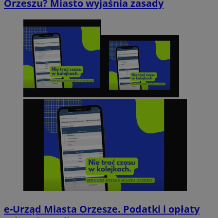
Orzeszu? Miasto wyjaśnia zasady
e-Urząd Miasta Orzesze. Podatki i opłaty