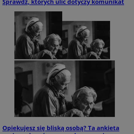
Sprawdź, których ulic dotyczy komunikat
Opiekujesz się bliską osobą? Ta ankieta