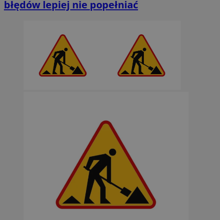
błędów lepiej nie popełniać