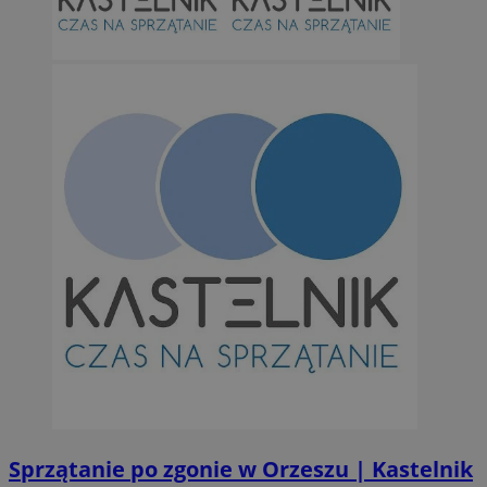
Niezbędne pliki cookie umożliwiają korzystanie z podstawowych fun
takich jak logowanie użytkownika i zarządzanie kontem. Bez niezb
można prawidłowo korzystać ze strony internetowej.
Provider
/
Okres
Nazwa
Domena
przechowywan
SessID
orzesze.com.pl
1 rok
QeSessID
orzesze.com.pl
1 rok
MvSessID
orzesze.com.pl
1 rok
VISITOR_PRIVACY_METADATA
5 miesięcy 4
YouTube
tygodnie
.youtube.com
Sprzątanie po zgonie w Orzeszu | Kastelnik