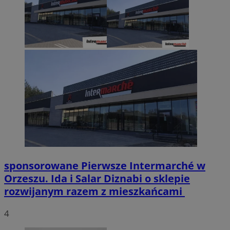
sponsorowane
Pierwsze Intermarché w
Orzeszu. Ida i Salar Diznabi o sklepie
rozwijanym razem z mieszkańcami
4