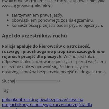
dwukrotnie w krótkim czasie może skutkować nie tylko
wysoką grzywną, ale także:
zatrzymaniem prawa jazdy,
obowiązkiem ponownego zdania egzaminu,
koniecznością przejścia badań psychologicznych.
Apel do uczestników ruchu
Policja apeluje do kierowców o ostrożność,
rozwagę i przestrzeganie przepisów, szczególnie w
rejonach przejść dla pieszych.
Ważne jest także
odpowiedzialne zachowanie pieszych – przed wejściem
na jezdnię należy upewnić się, że kierujący ich
dostrzegli i można bezpiecznie przejść na drugą stronę.
Słuchaj
⏵︎
Tagi:
policja
kontrola drogowa
bezpieczeństwo na
drogach
drony
mandaty
wykroczenia
przejścia dla