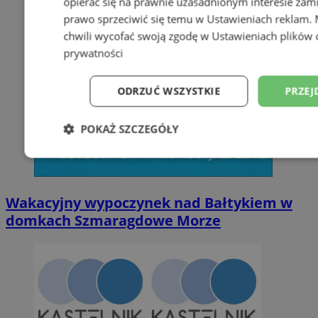
opierać się na prawnie uzasadnionym interesie zami
prawo sprzeciwić się temu w
Ustawieniach reklam
.
chwili wycofać swoją zgodę w
Ustawieniach plików 
prywatności
ODRZUĆ WSZYSTKIE
PRZEJ
POKAŻ SZCZEGÓŁY
Niezbędne
Wydajność
Targetowani
Wakacyjny wypoczynek nad Bałtykiem w
Niesklasyfikowane
domkach Szmaragdowe Morze
Niezbędne
Wydajność
Targetowanie
Funkcjonalno