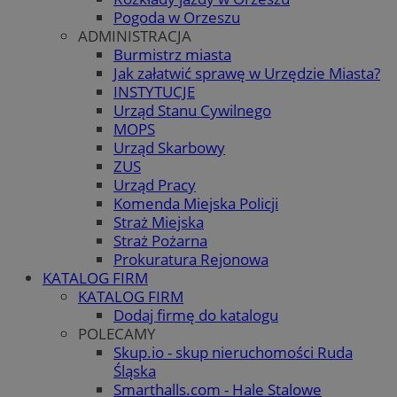
Pogoda w Orzeszu
ADMINISTRACJA
Burmistrz miasta
Jak załatwić sprawę w Urzędzie Miasta?
INSTYTUCJE
Urząd Stanu Cywilnego
MOPS
Urząd Skarbowy
ZUS
Urząd Pracy
Komenda Miejska Policji
Straż Miejska
Straż Pożarna
Prokuratura Rejonowa
KATALOG FIRM
KATALOG FIRM
Dodaj firmę do katalogu
POLECAMY
Skup.io - skup nieruchomości Ruda
Śląska
Smarthalls.com - Hale Stalowe