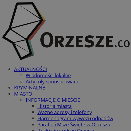
AKTUALNOŚCI
Wiadomości lokalne
Artykuły sponsorowane
KRYMINALNE
MIASTO
INFORMACJE O MIEŚCIE
Historia miasta
Ważne adresy i telefony
Harmonogram wywozu odpadów
Parafie i Msze Święte w Orzeszu
Rozkłady jazdy w Orzeszu