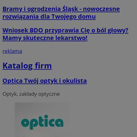
Bramy i ogrodzenia Śląsk - nowoczesne
rozwiązania dla Twojego domu
Wniosek BDO przyprawia Cię o ból głowy?
Mamy skuteczne lekarstwo!
__cf_bm
29 minut 55
Cloudflare
reklama
sekund
Inc.
.twitter.com
Katalog firm
Optica Twój optyk i okulista
Optyk, zakłady optyczne
Nazwa
Provider
/
Dome
Provider
/
Okres
Nazwa
Opis
Domena
przechowywania
ustat_agfw3qpwXtzumy9y6uj2bdltvfr72d
.ustat.info
Provider
/
Okres
Nazwa
Op