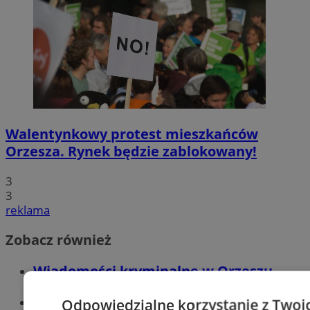
Walentynkowy protest mieszkańców
Orzesza. Rynek będzie zablokowany!
3
3
reklama
Zobacz również
Wiadomości kryminalne w Orzeszu
Wiadomości lokalne
Odpowiedzialne korzystanie z Twoi