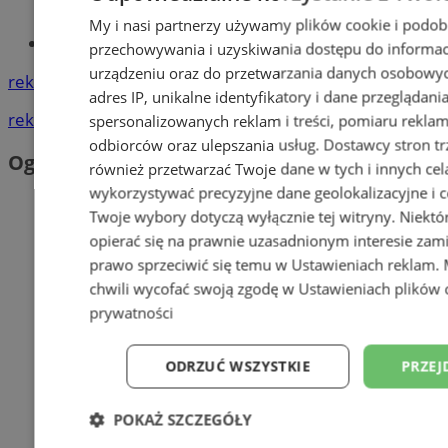
My i nasi partnerzy używamy plików cookie i podob
Tworzenie stron www - Orzesze
przechowywania i uzyskiwania dostępu do informac
urządzeniu oraz do przetwarzania danych osobowych
reklama
adres IP, unikalne identyfikatory i dane przeglądani
reklama
spersonalizowanych reklam i treści, pomiaru reklam i
odbiorców oraz ulepszania usług.
Dostawcy stron tr
Ogłoszenia
również przetwarzać Twoje dane w tych i innych cel
wykorzystywać precyzyjne dane geolokalizacyjne i c
Twoje wybory dotyczą wyłącznie tej witryny. Niekt
opierać się na prawnie uzasadnionym interesie zami
prawo sprzeciwić się temu w
Ustawieniach reklam
.
chwili wycofać swoją zgodę w
Ustawieniach plików 
prywatności
ODRZUĆ WSZYSTKIE
PRZEJ
POKAŻ SZCZEGÓŁY