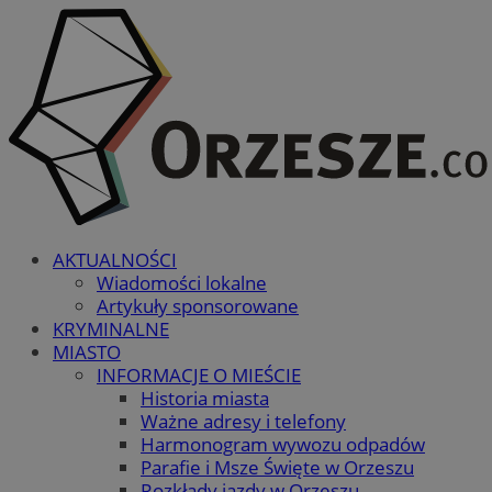
AKTUALNOŚCI
Wiadomości lokalne
Artykuły sponsorowane
KRYMINALNE
MIASTO
INFORMACJE O MIEŚCIE
Historia miasta
Ważne adresy i telefony
Harmonogram wywozu odpadów
Parafie i Msze Święte w Orzeszu
Rozkłady jazdy w Orzeszu