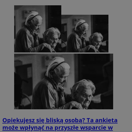
Opiekujesz się bliską osobą? Ta ankieta
może wpłynąć na przyszłe wsparcie w