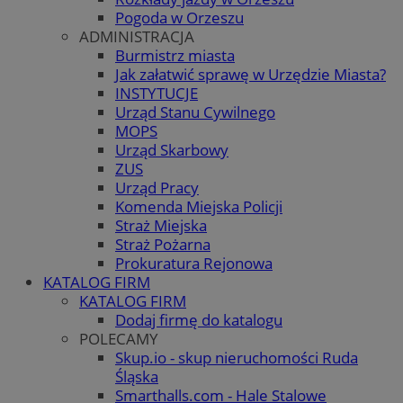
Pogoda w Orzeszu
ADMINISTRACJA
Burmistrz miasta
Jak załatwić sprawę w Urzędzie Miasta?
INSTYTUCJE
Urząd Stanu Cywilnego
MOPS
Urząd Skarbowy
ZUS
Urząd Pracy
Komenda Miejska Policji
Straż Miejska
Straż Pożarna
Prokuratura Rejonowa
KATALOG FIRM
KATALOG FIRM
Dodaj firmę do katalogu
POLECAMY
Skup.io - skup nieruchomości Ruda
Śląska
Smarthalls.com - Hale Stalowe