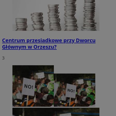
Centrum przesiadkowe przy Dworcu
Głównym w Orzeszu?
3