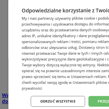
Odpowiedzialne korzystanie z Twoi
My i nasi partnerzy używamy plików cookie i podob
przechowywania i uzyskiwania dostępu do informac
urządzeniu oraz do przetwarzania danych osobowych
adres IP, unikalne identyfikatory i dane przeglądani
spersonalizowanych reklam i treści, pomiaru reklam i
odbiorców oraz ulepszania usług.
Dostawcy stron tr
również przetwarzać Twoje dane w tych i innych cel
wykorzystywać precyzyjne dane geolokalizacyjne i c
Twoje wybory dotyczą wyłącznie tej witryny. Niekt
opierać się na prawnie uzasadnionym interesie zami
prawo sprzeciwić się temu w
Ustawieniach reklam
.
chwili wycofać swoją zgodę w
Ustawieniach plików 
prywatności
Wakacyjny wypoczynek nad Bałtykiem w
domkach Szmaragdowe Morze
ODRZUĆ WSZYSTKIE
PRZEJ