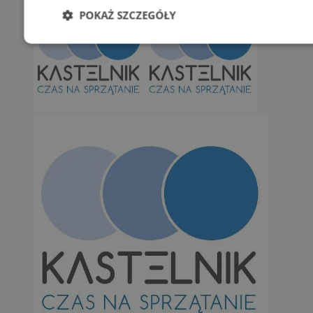
POKAŻ SZCZEGÓŁY
Niezbędne
Wydajność
Targetowani
Niesklasyfikowane
Niezbędne
Wydajność
Targetowanie
Funkcjonalno
Niezbędne pliki cookie umożliwiają korzystanie z podstawowych fun
takich jak logowanie użytkownika i zarządzanie kontem. Bez niezb
można prawidłowo korzystać ze strony internetowej.
Provider
/
Okres
Nazwa
Domena
przechowywan
SessID
orzesze.com.pl
1 rok