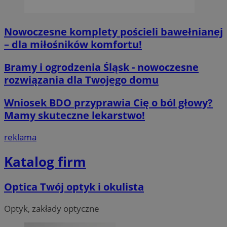
Nowoczesne komplety pościeli bawełnianej
__cf_bm
29 minut 59
Cloudflare
– dla miłośników komfortu!
sekund
Inc.
.x.com
Bramy i ogrodzenia Śląsk - nowoczesne
rozwiązania dla Twojego domu
Wniosek BDO przyprawia Cię o ból głowy?
Mamy skuteczne lekarstwo!
CookieScriptConsent
4 tygodnie 2 d
CookieScript
orzesze.com.pl
reklama
Katalog firm
Optica Twój optyk i okulista
Optyk, zakłady optyczne
__cf_bm
29 minut 55