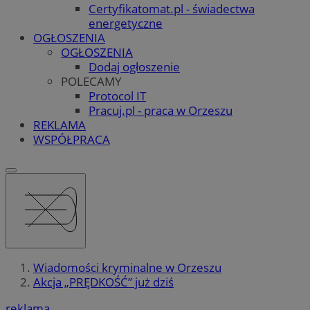
Certyfikatomat.pl - świadectwa
energetyczne
OGŁOSZENIA
OGŁOSZENIA
Dodaj ogłoszenie
POLECAMY
Protocol IT
Pracuj.pl - praca w Orzeszu
REKLAMA
WSPÓŁPRACA
Wiadomości kryminalne w Orzeszu
Akcja „PRĘDKOŚĆ” już dziś
reklama