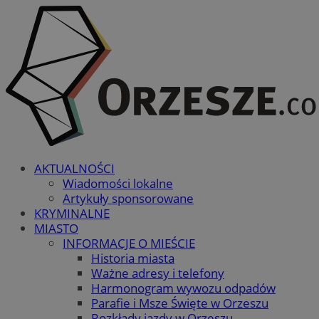
AKTUALNOŚCI
Wiadomości lokalne
Artykuły sponsorowane
KRYMINALNE
MIASTO
INFORMACJE O MIEŚCIE
Historia miasta
Ważne adresy i telefony
Harmonogram wywozu odpadów
Parafie i Msze Święte w Orzeszu
Rozkłady jazdy w Orzeszu