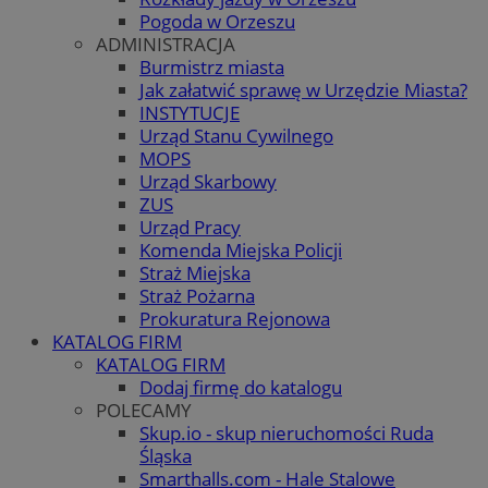
Pogoda w Orzeszu
ADMINISTRACJA
Burmistrz miasta
Jak załatwić sprawę w Urzędzie Miasta?
INSTYTUCJE
Urząd Stanu Cywilnego
MOPS
Urząd Skarbowy
ZUS
Urząd Pracy
Komenda Miejska Policji
Straż Miejska
Straż Pożarna
Prokuratura Rejonowa
KATALOG FIRM
KATALOG FIRM
Dodaj firmę do katalogu
POLECAMY
Skup.io - skup nieruchomości Ruda
Śląska
Smarthalls.com - Hale Stalowe