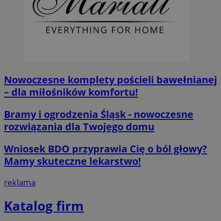
__cf_bm
29 minut 55
Cloudflare
sekund
Inc.
.twitter.com
Nowoczesne komplety pościeli bawełnianej
– dla miłośników komfortu!
Bramy i ogrodzenia Śląsk - nowoczesne
rozwiązania dla Twojego domu
Wniosek BDO przyprawia Cię o ból głowy?
Mamy skuteczne lekarstwo!
Nazwa
Provider
/
Dome
Provider
/
Okres
Nazwa
Opis
reklama
Domena
przechowywania
ustat_agfw3qpwXtzumy9y6uj2bdltvfr72d
.ustat.info
Provider
/
Okres
Nazwa
Op
_clck
.orzesze.com.pl
11 miesięcy 4
Ten pl
Domena
przechowywania
Katalog firm
ustat_8hezdrw6jXdviqr1lbz8mnhdXttsgy
.ustat.info
tygodnie
śledzen
użytko
__gads
1 rok
Te
Google LLC
openstat_12e0dbcv8zs0ve4gkmvw2X3clrswu6
.openstat.eu
na str
po
.orzesze.com.pl