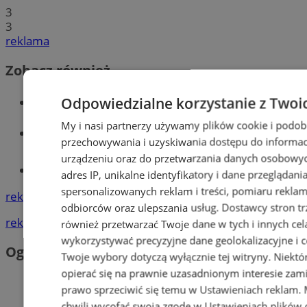
3
3
reklama
Zobacz również
Wiadomości kryminalne w Orzeszu
Odpowiedzialne korzystanie z Twoi
My i nasi partnerzy używamy plików cookie i podob
Wiadomości lokalne
przechowywania i uzyskiwania dostępu do informac
urządzeniu oraz do przetwarzania danych osobowych
Tworzenie stron www - Orzesze
adres IP, unikalne identyfikatory i dane przeglądani
spersonalizowanych reklam i treści, pomiaru reklam i
reklama
odbiorców oraz ulepszania usług.
Dostawcy stron tr
reklama
również przetwarzać Twoje dane w tych i innych cel
wykorzystywać precyzyjne dane geolokalizacyjne i c
Ogłoszenia
Twoje wybory dotyczą wyłącznie tej witryny. Niekt
opierać się na prawnie uzasadnionym interesie zami
prawo sprzeciwić się temu w
Ustawieniach reklam
.
chwili wycofać swoją zgodę w
Ustawieniach plików 