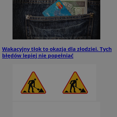
Wakacyjny tłok to okazja dla złodziei. Tych
błędów lepiej nie popełniać