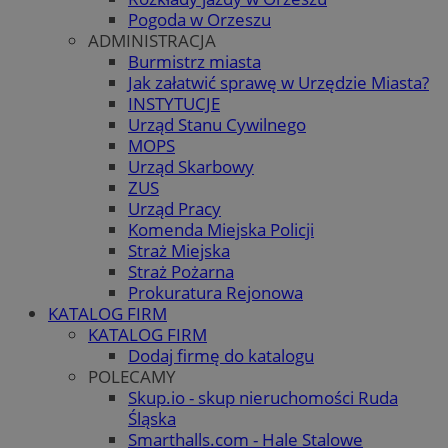
Pogoda w Orzeszu
ADMINISTRACJA
Burmistrz miasta
Jak załatwić sprawę w Urzędzie Miasta?
INSTYTUCJE
Urząd Stanu Cywilnego
MOPS
Urząd Skarbowy
ZUS
Urząd Pracy
Komenda Miejska Policji
Straż Miejska
Straż Pożarna
Prokuratura Rejonowa
KATALOG FIRM
KATALOG FIRM
Dodaj firmę do katalogu
POLECAMY
Skup.io - skup nieruchomości Ruda
Śląska
Smarthalls.com - Hale Stalowe