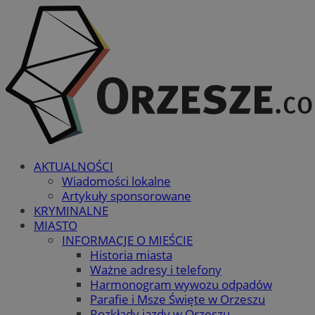
AKTUALNOŚCI
Wiadomości lokalne
Artykuły sponsorowane
KRYMINALNE
MIASTO
INFORMACJE O MIEŚCIE
Historia miasta
Ważne adresy i telefony
Harmonogram wywozu odpadów
Parafie i Msze Święte w Orzeszu
Rozkłady jazdy w Orzeszu